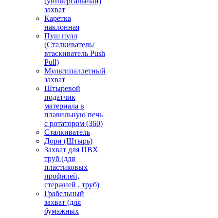
(универсальный)
захват
Каретка
наклонная
Пуш пулл
(Сталкиватель/
втаскиватель Push
Pull)
Мультипаллетный
захват
Штыревой
податчик
материала в
плавильную печь
с ротатором (360)
Сталкиватель
Дорн (Штырь)
Захват для ПВХ
труб (для
пластиковых
профилей,
стержней , труб)
Грабельный
захват (для
бумажных