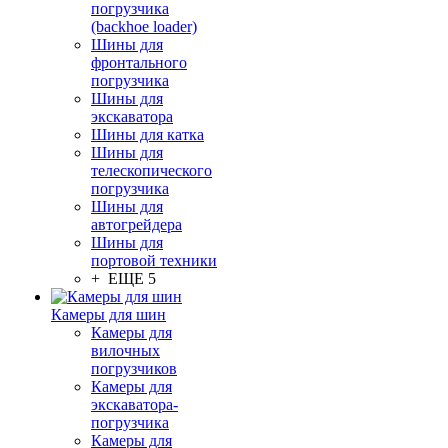
погрузчика
(backhoe loader)
Шины для
фронтального
погрузчика
Шины для
экскаватора
Шины для катка
Шины для
телескопического
погрузчика
Шины для
автогрейдера
Шины для
портовой техники
+ ЕЩЕ 5
Камеры для шин
Камеры для
вилочных
погрузчиков
Камеры для
экскаватора-
погрузчика
Камеры для