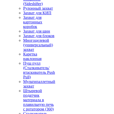
(Sideshifter)
Рулонный захват
Захват для КИП
Захват для
картонных
коробок
Захват для шин
Захват для блоков
Многоцелевой
(универсальный)
захват
Каретка
наклонная
Пуш пулл
(Сталкиватель/
втаскиватель Push
Pull)
Мультипаллетный
захват
Штыревой
податчик
материала в
плавильную печь
с ротатором (360)
Сталкиватель