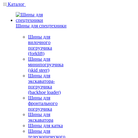
Каталог
Шины для спецтехники
Шины для
вилочного
погрузчика
(forklift)
Шины для
минипогрузчика
(skid steer)
Шины для
экскаватора-
погрузчика
(backhoe loader)
Шины для
фронтального
погрузчика
Шины для
экскаватора
Шины для катка
Шины для
телескопического