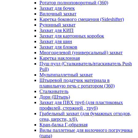
Ротатор полноповоротный (360)
Захват для бочек
Вилочный захват
Каретка бокового смещения (Sideshifter)
Рулонный захват
Захват для КИП
Захват для картонных коробок
Захват для шин
Захват для блоков
Многоцелевой (универсальный) захват
Каретка наклонная
Пуш пулл (Сталкиватель/втаскиватель Push
Pull)
Мультипаллетный захват
Штыревой податчик материала в
плавильную печь с ротатором (360)
Сталкиватель
Дорн (Штырь)
Захват для ПВХ труб (для пластиковых
профилей, стержней , труб)
Грабельный захват (для бумажных отходов,
сена, шерсти, х/б).
Кран-балка Г-образная
Вилы паллетные для вилочного погрузчика
(пара)