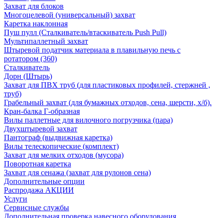
Захват для блоков
Многоцелевой (универсальный) захват
Каретка наклонная
Пуш пулл (Сталкиватель/втаскиватель Push Pull)
Мультипаллетный захват
Штыревой податчик материала в плавильную печь с
ротатором (360)
Сталкиватель
Дорн (Штырь)
Захват для ПВХ труб (для пластиковых профилей, стержней ,
труб)
Грабельный захват (для бумажных отходов, сена, шерсти, х/б).
Кран-балка Г-образная
Вилы паллетные для вилочного погрузчика (пара)
Двухштыревой захват
Пантограф (выдвижная каретка)
Вилы телескопические (комплект)
Захват для мелких отходов (мусора)
Поворотная каретка
Захват для сенажа (захват для рулонов сена)
Дополнительные опции
Распродажа АКЦИИ
Услуги
Сервисные службы
Дополнительная проверка навесного оборудования