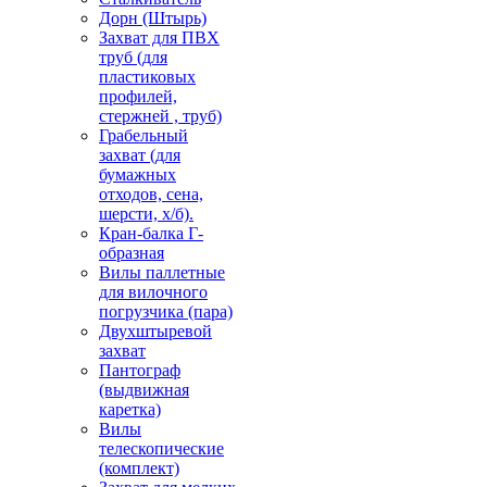
Дорн (Штырь)
Захват для ПВХ
труб (для
пластиковых
профилей,
стержней , труб)
Грабельный
захват (для
бумажных
отходов, сена,
шерсти, х/б).
Кран-балка Г-
образная
Вилы паллетные
для вилочного
погрузчика (пара)
Двухштыревой
захват
Пантограф
(выдвижная
каретка)
Вилы
телескопические
(комплект)