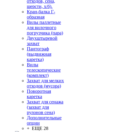
отходов, сена,
шерсти, х/б).
Кран-балка Г-
образная
Вилы паллетные
для вилочного
погрузчика (пара)
Двухштыревой
захват
Пантограф
(выдвижная
каретка)
Вилы
телескопические
(комплект)
Захват для мелких
отходов (мусора)
Поворотная
каретка
Захват для сенажа
(захват для
рулонов сена)
Дополнительные
опции
+ ЕЩЕ 28