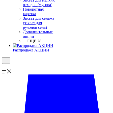
Захват для мелких
отходов (мусора)
Поворотная
каретка
Захват для сенажа
(захват для
рулонов сена)
Дополнительные
опции
+ ЕЩЕ 28
Распродажа АКЦИИ