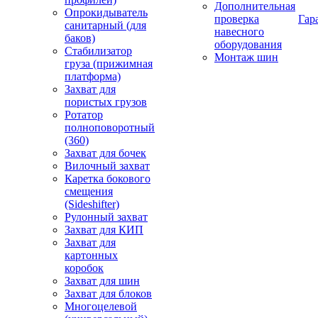
Дополнительная
Опрокидыватель
проверка
Гар
санитарный (для
навесного
баков)
оборудования
Стабилизатор
Монтаж шин
груза (прижимная
платформа)
Захват для
пористых грузов
Ротатор
полноповоротный
(360)
Захват для бочек
Вилочный захват
Каретка бокового
смещения
(Sideshifter)
Рулонный захват
Захват для КИП
Захват для
картонных
коробок
Захват для шин
Захват для блоков
Многоцелевой