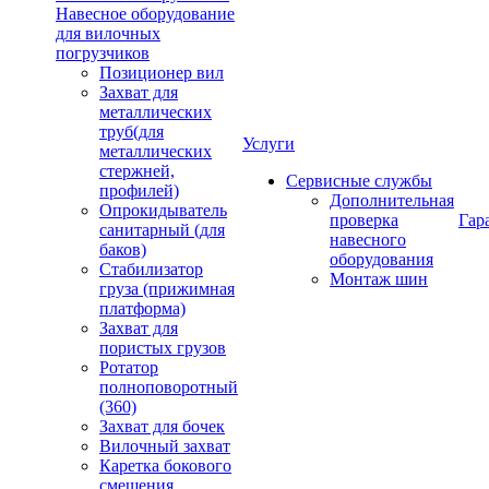
Навесное оборудование
для вилочных
погрузчиков
Позиционер вил
Захват для
металлических
труб(для
Услуги
металлических
стержней,
Сервисные службы
профилей)
Дополнительная
Опрокидыватель
проверка
Гар
санитарный (для
навесного
баков)
оборудования
Стабилизатор
Монтаж шин
груза (прижимная
платформа)
Захват для
пористых грузов
Ротатор
полноповоротный
(360)
Захват для бочек
Вилочный захват
Каретка бокового
смещения