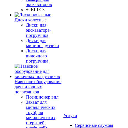
экскаваторов
+ ЕЩЕ 3
Диски колесные
Диски для
экскаватора-
погрузчика
Диски для
минипогрузчика
Диски для
вилочного
погрузчика
Навесное оборудование
для вилочных
погрузчиков
Позиционер вил
Захват для
металлических
труб(для
Услуги
металлических
стержней,
Сервисные службы
профилей)