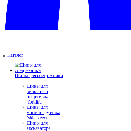
Каталог
Шины для спецтехники
Шины для
вилочного
погрузчика
(forklift)
Шины для
минипогрузчика
(skid steer)
Шины для
экскаватора-