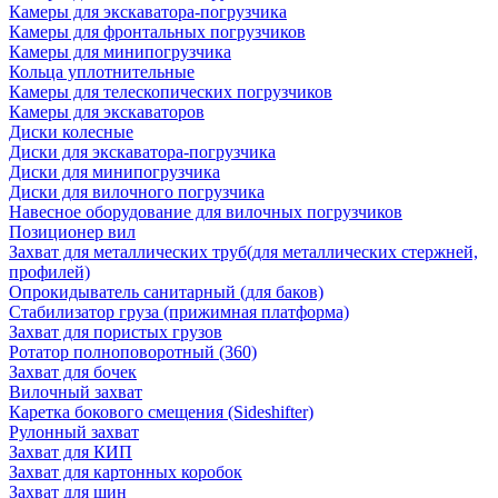
Камеры для экскаватора-погрузчика
Камеры для фронтальных погрузчиков
Камеры для минипогрузчика
Кольца уплотнительные
Камеры для телескопических погрузчиков
Камеры для экскаваторов
Диски колесные
Диски для экскаватора-погрузчика
Диски для минипогрузчика
Диски для вилочного погрузчика
Навесное оборудование для вилочных погрузчиков
Позиционер вил
Захват для металлических труб(для металлических стержней,
профилей)
Опрокидыватель санитарный (для баков)
Стабилизатор груза (прижимная платформа)
Захват для пористых грузов
Ротатор полноповоротный (360)
Захват для бочек
Вилочный захват
Каретка бокового смещения (Sideshifter)
Рулонный захват
Захват для КИП
Захват для картонных коробок
Захват для шин