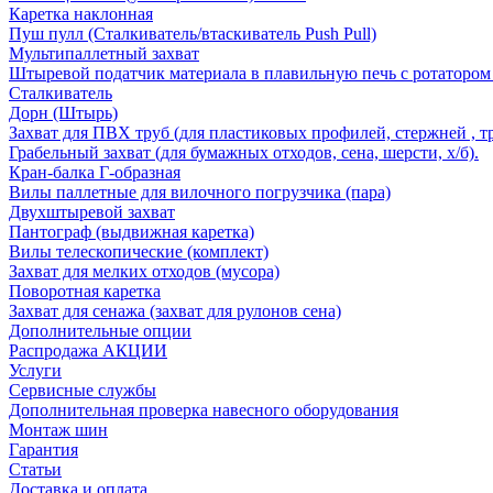
Каретка наклонная
Пуш пулл (Сталкиватель/втаскиватель Push Pull)
Мультипаллетный захват
Штыревой податчик материала в плавильную печь с ротатором 
Сталкиватель
Дорн (Штырь)
Захват для ПВХ труб (для пластиковых профилей, стержней , т
Грабельный захват (для бумажных отходов, сена, шерсти, х/б).
Кран-балка Г-образная
Вилы паллетные для вилочного погрузчика (пара)
Двухштыревой захват
Пантограф (выдвижная каретка)
Вилы телескопические (комплект)
Захват для мелких отходов (мусора)
Поворотная каретка
Захват для сенажа (захват для рулонов сена)
Дополнительные опции
Распродажа АКЦИИ
Услуги
Сервисные службы
Дополнительная проверка навесного оборудования
Монтаж шин
Гарантия
Статьи
Доставка и оплата