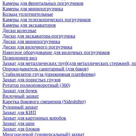
Камеры для фронтальных погрузчиков
Камеры для минипогрузчика
Кольца уплотнительные
Камеры для телескопических погрузчиков
Камеры для экскаваторов
Диски колесные
Диски для экскаватора-погрузчика
Диски для минипогрузчика
Диски для вилочного погрузчика
Навесное оборудование для вилочных погрузчиков
Позиционер вил
Захват для металлических труб(для металлических стержней, п
Опрокидыватель санитарный (для баков)
Стабилизатор груза (прижимная платформа)
Захват для пористых грузов
Ротатор полноповоротный (360)
Захват для бочек
Вилочный захват
Каретка бокового смещения (Sideshifter)
Рулонный захват
Захват для КИП
Захват для картонных коробок
Захват для шин
Захват для блоков
Многоцелевой (универсальный) захват