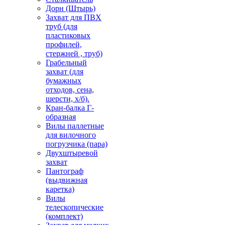
Дорн (Штырь)
Захват для ПВХ
труб (для
пластиковых
профилей,
стержней , труб)
Грабельный
захват (для
бумажных
отходов, сена,
шерсти, х/б).
Кран-балка Г-
образная
Вилы паллетные
для вилочного
погрузчика (пара)
Двухштыревой
захват
Пантограф
(выдвижная
каретка)
Вилы
телескопические
(комплект)