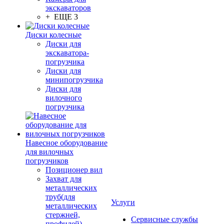
экскаваторов
+ ЕЩЕ 3
Диски колесные
Диски для
экскаватора-
погрузчика
Диски для
минипогрузчика
Диски для
вилочного
погрузчика
Навесное оборудование
для вилочных
погрузчиков
Позиционер вил
Захват для
металлических
труб(для
Услуги
металлических
стержней,
Сервисные службы
профилей)