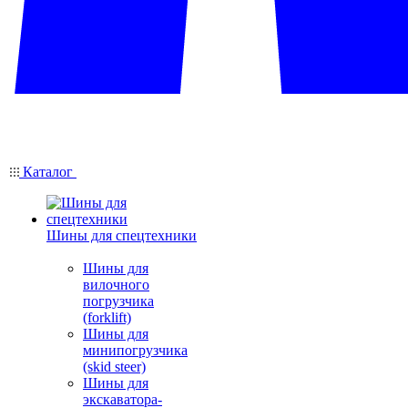
Каталог
Шины для спецтехники
Шины для
вилочного
погрузчика
(forklift)
Шины для
минипогрузчика
(skid steer)
Шины для
экскаватора-