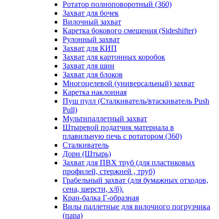
Ротатор полноповоротный (360)
Захват для бочек
Вилочный захват
Каретка бокового смещения (Sideshifter)
Рулонный захват
Захват для КИП
Захват для картонных коробок
Захват для шин
Захват для блоков
Многоцелевой (универсальный) захват
Каретка наклонная
Пуш пулл (Сталкиватель/втаскиватель Push
Pull)
Мультипаллетный захват
Штыревой податчик материала в
плавильную печь с ротатором (360)
Сталкиватель
Дорн (Штырь)
Захват для ПВХ труб (для пластиковых
профилей, стержней , труб)
Грабельный захват (для бумажных отходов,
сена, шерсти, х/б).
Кран-балка Г-образная
Вилы паллетные для вилочного погрузчика
(пара)