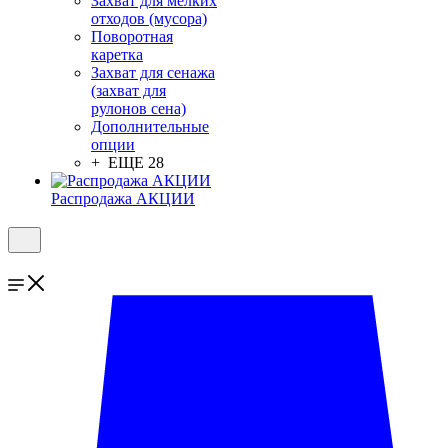
Захват для мелких
отходов (мусора)
Поворотная
каретка
Захват для сенажа
(захват для
рулонов сена)
Дополнительные
опции
+ ЕЩЕ 28
Распродажа АКЦИИ