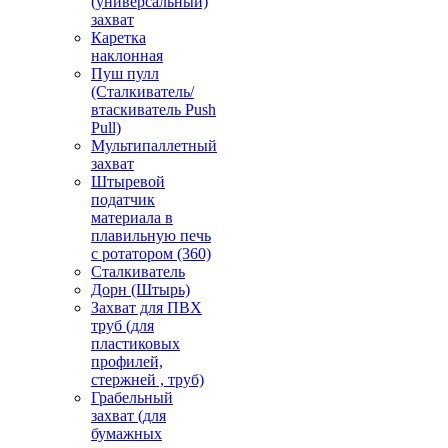
(универсальный)
захват
Каретка
наклонная
Пуш пулл
(Сталкиватель/
втаскиватель Push
Pull)
Мультипаллетный
захват
Штыревой
податчик
материала в
плавильную печь
с ротатором (360)
Сталкиватель
Дорн (Штырь)
Захват для ПВХ
труб (для
пластиковых
профилей,
стержней , труб)
Грабельный
захват (для
бумажных