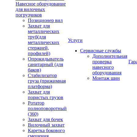
Навесное оборудование
для вилочных
погрузчиков
Позиционер вил
Захват для
металлических
труб(для
Услуги
металлических
стержней,
Сервисные службы
профилей)
Дополнительная
Опрокидыватель
проверка
Гар
санитарный (для
навесного
баков)
оборудования
Стабилизатор
Монтаж шин
груза (прижимная
платформа)
Захват для
пористых грузов
Ротатор
полноповоротный
(360)
Захват для бочек
Вилочный захват
Каретка бокового
смещения