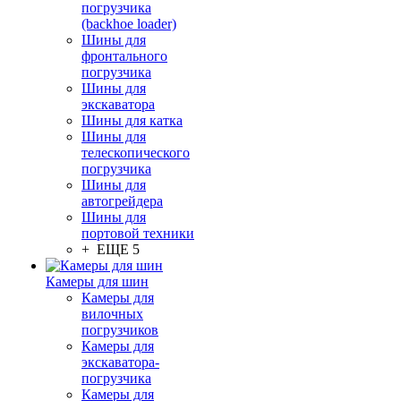
погрузчика
(backhoe loader)
Шины для
фронтального
погрузчика
Шины для
экскаватора
Шины для катка
Шины для
телескопического
погрузчика
Шины для
автогрейдера
Шины для
портовой техники
+ ЕЩЕ 5
Камеры для шин
Камеры для
вилочных
погрузчиков
Камеры для
экскаватора-
погрузчика
Камеры для