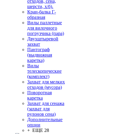
отходов, сена,
шерсти, х/б).
Кран-балка Г-
образная
Вилы паллетные
для вилочного
погрузчика (пара)
Двухштыревой
захват
Пантограф
(выдвижная
каретка)
Вилы
телескопические
(комплект)
Захват для мелких
отходов (мусора)
Поворотная
каретка
Захват для сенажа
(захват для
рулонов сена)
Дополнительные
опции
+ ЕЩЕ 28