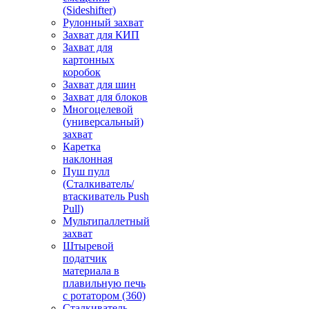
(Sideshifter)
Рулонный захват
Захват для КИП
Захват для
картонных
коробок
Захват для шин
Захват для блоков
Многоцелевой
(универсальный)
захват
Каретка
наклонная
Пуш пулл
(Сталкиватель/
втаскиватель Push
Pull)
Мультипаллетный
захват
Штыревой
податчик
материала в
плавильную печь
с ротатором (360)
Сталкиватель