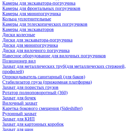
Камеры для экскаватора-погрузчика
Камеры для фронтальных погрузчиков
Камеры для минипогрузчика
Кольца уплотнительные
Камеры для телескопических погрузчиков
Камеры для экскаваторов
Диски колесные
Диски для экскаватора-погрузчика
Диски для минипогрузчика
Диски для вилочного погрузчика
Навесное оборудование для вилочных погрузчиков
Позиционер вил
Захват для металлических труб(для металлических стержней,
профилей)
Опрокидыватель санитарный (для баков)
Стабилизатор груза (прижимная платформа)
Захват для пористых грузов
Ротатор полноповоротный (360)
Захват для бочек
Вилочный захват
Каретка бокового смещения (Sideshifter)
Рулонный захват
Захват для КИП
Захват для картонных коробок
Захват для шин