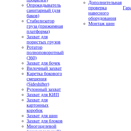
Дополнительная
Опрокидыватель
проверка
Гар
санитарный (для
навесного
баков)
оборудования
Стабилизатор
Монтаж шин
груза (прижимная
платформа)
Захват для
пористых грузов
Ротатор
полноповоротный
(360)
Захват для бочек
Вилочный захват
Каретка бокового
смещения
(Sideshifter)
Рулонный захват
Захват для КИП
Захват для
картонных
коробок
Захват для шин
Захват для блоков
Многоцелевой