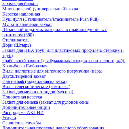
Захват для блоков
Многоцелевой (универсальный) захват
Каретка наклонная
Пуш пулл (Сталкиватель/втаскиватель Push Pull)
Мультипаллетный захват
Штыревой податчик материала в плавильную печь с
ротатором (360)
Сталкиватель
Дорн (Штырь)
Захват для ПВХ труб (для пластиковых профилей, стержней ,
труб)
Грабельный захват (для бумажных отходов, сена, шерсти, х/б).
Кран-балка Г-образная
Вилы паллетные для вилочного погрузчика (пара)
Двухштыревой захват
Пантограф (выдвижная каретка)
Вилы телескопические (комплект)
Захват для мелких отходов (мусора)
Поворотная каретка
Захват для сенажа (захват для рулонов сена)
Дополнительные опции
Распродажа АКЦИИ
Услуги
Сервисные службы
Дополнительная проверка навесного оборудования