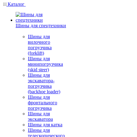
Каталог
Шины для спецтехники
Шины для
вилочного
погрузчика
(forklift)
Шины для
минипогрузчика
(skid steer)
Шины для
экскаватора-
погрузчика
(backhoe loader)
Шины для
фронтального
погрузчика
Шины для
экскаватора
Шины для катка
Шины для
телескопического