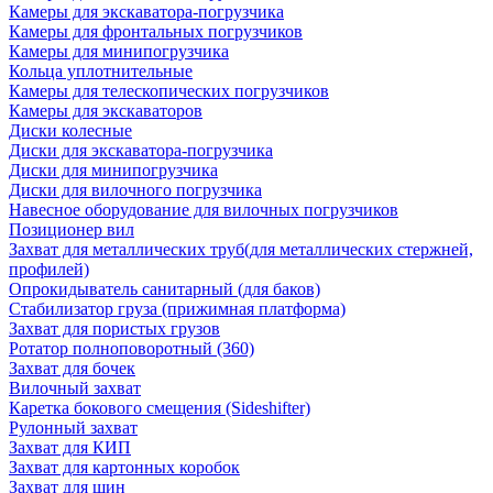
Камеры для экскаватора-погрузчика
Камеры для фронтальных погрузчиков
Камеры для минипогрузчика
Кольца уплотнительные
Камеры для телескопических погрузчиков
Камеры для экскаваторов
Диски колесные
Диски для экскаватора-погрузчика
Диски для минипогрузчика
Диски для вилочного погрузчика
Навесное оборудование для вилочных погрузчиков
Позиционер вил
Захват для металлических труб(для металлических стержней,
профилей)
Опрокидыватель санитарный (для баков)
Стабилизатор груза (прижимная платформа)
Захват для пористых грузов
Ротатор полноповоротный (360)
Захват для бочек
Вилочный захват
Каретка бокового смещения (Sideshifter)
Рулонный захват
Захват для КИП
Захват для картонных коробок
Захват для шин