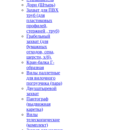
Дорн (Штырь)
Захват для ПВХ
труб (для
пластиковых
профилей,
стержней , труб)
Грабельный
захват (для
бумажных
отходов, сена,
шерсти, х/б).
Кран-балка Г-
образная
Вилы паллетные
для вилочного
погрузчика (пара)
Двухштыревой
захват
Пантограф
(выдвижная
каретка)
Вилы
телескопические
(комплект)