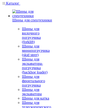
Каталог
Шины для спецтехники
Шины для
вилочного
погрузчика
(forklift)
Шины для
минипогрузчика
(skid steer)
Шины для
экскаватора-
погрузчика
(backhoe loader)
Шины для
фронтального
погрузчика
Шины для
экскаватора
Шины для катка
Шины для
телескопического