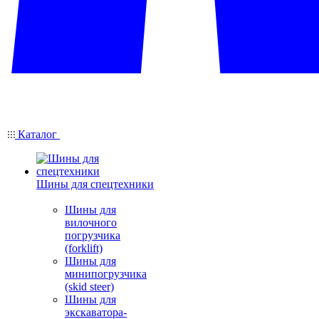
Каталог
Шины для спецтехники
Шины для
вилочного
погрузчика
(forklift)
Шины для
минипогрузчика
(skid steer)
Шины для
экскаватора-