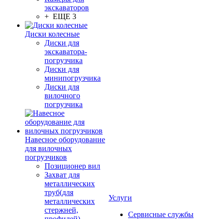
экскаваторов
+ ЕЩЕ 3
Диски колесные
Диски для
экскаватора-
погрузчика
Диски для
минипогрузчика
Диски для
вилочного
погрузчика
Навесное оборудование
для вилочных
погрузчиков
Позиционер вил
Захват для
металлических
труб(для
Услуги
металлических
стержней,
Сервисные службы
профилей)