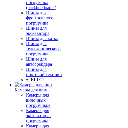
погрузчика
(backhoe loader)
Шины для
фронтального
погрузчика
Шины для
экскаватора
Шины для катка
Шины для
телескопического
погрузчика
Шины для
автогрейдера
Шины для
портовой техники
+ ЕЩЕ 5
Камеры для шин
Камеры для
вилочных
погрузчиков
Камеры для
экскаватора-
погрузчика
Камеры для