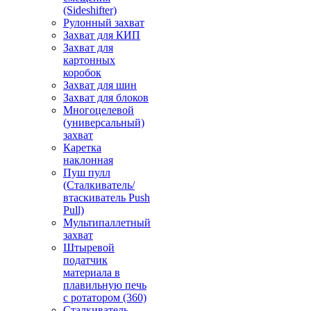
(Sideshifter)
Рулонный захват
Захват для КИП
Захват для
картонных
коробок
Захват для шин
Захват для блоков
Многоцелевой
(универсальный)
захват
Каретка
наклонная
Пуш пулл
(Сталкиватель/
втаскиватель Push
Pull)
Мультипаллетный
захват
Штыревой
податчик
материала в
плавильную печь
с ротатором (360)
Сталкиватель