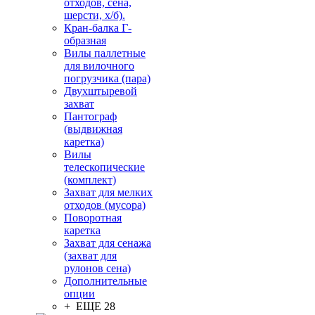
отходов, сена,
шерсти, х/б).
Кран-балка Г-
образная
Вилы паллетные
для вилочного
погрузчика (пара)
Двухштыревой
захват
Пантограф
(выдвижная
каретка)
Вилы
телескопические
(комплект)
Захват для мелких
отходов (мусора)
Поворотная
каретка
Захват для сенажа
(захват для
рулонов сена)
Дополнительные
опции
+ ЕЩЕ 28