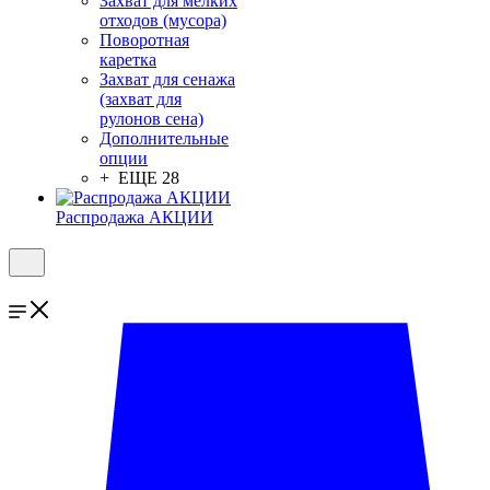
Захват для мелких
отходов (мусора)
Поворотная
каретка
Захват для сенажа
(захват для
рулонов сена)
Дополнительные
опции
+ ЕЩЕ 28
Распродажа АКЦИИ