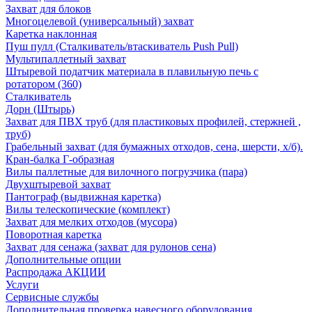
Захват для блоков
Многоцелевой (универсальный) захват
Каретка наклонная
Пуш пулл (Сталкиватель/втаскиватель Push Pull)
Мультипаллетный захват
Штыревой податчик материала в плавильную печь с
ротатором (360)
Сталкиватель
Дорн (Штырь)
Захват для ПВХ труб (для пластиковых профилей, стержней ,
труб)
Грабельный захват (для бумажных отходов, сена, шерсти, х/б).
Кран-балка Г-образная
Вилы паллетные для вилочного погрузчика (пара)
Двухштыревой захват
Пантограф (выдвижная каретка)
Вилы телескопические (комплект)
Захват для мелких отходов (мусора)
Поворотная каретка
Захват для сенажа (захват для рулонов сена)
Дополнительные опции
Распродажа АКЦИИ
Услуги
Сервисные службы
Дополнительная проверка навесного оборудования