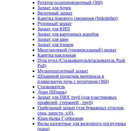
Ротатор полноповоротный (360)
Захват для бочек
Вилочный захват
Каретка бокового смещения (Sideshifter)
Рулонный захват
Захват для КИП
Захват для картонных коробок
Захват для шин
Захват для блоков
Многоцелевой (универсальный) захват
Каретка наклонная
Пуш пулл (Сталкиватель/втаскиватель Push
Pull)
Мультипаллетный захват
Штыревой податчик материала в
плавильную печь с ротатором (360)
Сталкиватель
Дорн (Штырь)
Захват для ПВХ труб (для пластиковых
профилей, стержней , труб)
Грабельный захват (для бумажных отходов,
сена, шерсти, х/б).
Кран-балка Г-образная
Вилы паллетные для вилочного погрузчика
(пара)