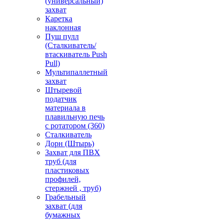
(универсальный)
захват
Каретка
наклонная
Пуш пулл
(Сталкиватель/
втаскиватель Push
Pull)
Мультипаллетный
захват
Штыревой
податчик
материала в
плавильную печь
с ротатором (360)
Сталкиватель
Дорн (Штырь)
Захват для ПВХ
труб (для
пластиковых
профилей,
стержней , труб)
Грабельный
захват (для
бумажных