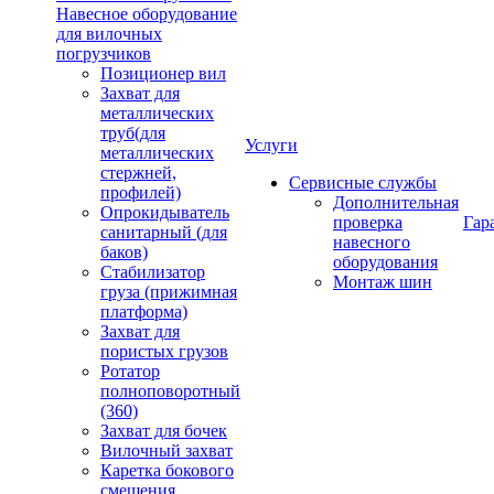
Навесное оборудование
для вилочных
погрузчиков
Позиционер вил
Захват для
металлических
труб(для
Услуги
металлических
стержней,
Сервисные службы
профилей)
Дополнительная
Опрокидыватель
проверка
Гар
санитарный (для
навесного
баков)
оборудования
Стабилизатор
Монтаж шин
груза (прижимная
платформа)
Захват для
пористых грузов
Ротатор
полноповоротный
(360)
Захват для бочек
Вилочный захват
Каретка бокового
смещения