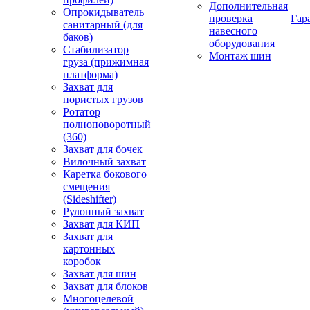
Дополнительная
Опрокидыватель
проверка
Гар
санитарный (для
навесного
баков)
оборудования
Стабилизатор
Монтаж шин
груза (прижимная
платформа)
Захват для
пористых грузов
Ротатор
полноповоротный
(360)
Захват для бочек
Вилочный захват
Каретка бокового
смещения
(Sideshifter)
Рулонный захват
Захват для КИП
Захват для
картонных
коробок
Захват для шин
Захват для блоков
Многоцелевой