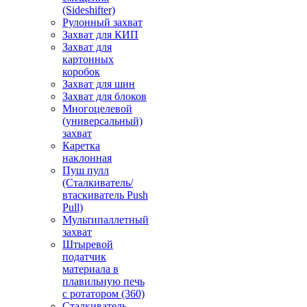
(Sideshifter)
Рулонный захват
Захват для КИП
Захват для
картонных
коробок
Захват для шин
Захват для блоков
Многоцелевой
(универсальный)
захват
Каретка
наклонная
Пуш пулл
(Сталкиватель/
втаскиватель Push
Pull)
Мультипаллетный
захват
Штыревой
податчик
материала в
плавильную печь
с ротатором (360)
Сталкиватель