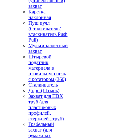
(универсальный)
захват
Каретка
наклонная
Пуш пулл
(Сталкиватель/
втаскиватель Push
Pull)
Мультипаллетный
захват
Штыревой
податчик
материала в
плавильную печь
с ротатором (360)
Сталкиватель
Дорн (Штырь)
Захват для ПВХ
труб (для
пластиковых
профилей,
стержней , труб)
Грабельный
захват (для
бумажных