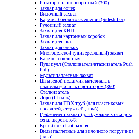
Ротатор полноповоротный (360)
Захват для бочек
Вилочный захват
Каретка бокового смещения (Sideshifter)
Рулонный захват
Захват для КИП
Захват для картонных коробок
Захват для шин
Захват для блоков
Многоцелевой (универсальный) захват
Каретка наклонная
Пуш пулл (Сталкиватель/втаскиватель Push
Pull)
Мультипаллетный захват
Штыревой податчик материала в
плавильную печь с ротатором (360)
Сталкиватель
Дорн (Штырь)
Захват для ПВХ труб (для пластиковых
профилей, стержней , труб)
Грабельный захват (для бумажных отходов,
сена, шерсти, х/б).
Кран-балка Г-образная
Вилы паллетные для вилочного погрузчика
(пара)