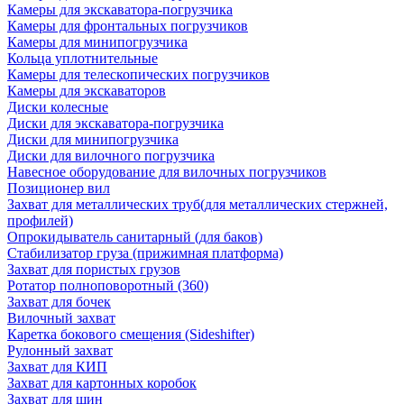
Камеры для экскаватора-погрузчика
Камеры для фронтальных погрузчиков
Камеры для минипогрузчика
Кольца уплотнительные
Камеры для телескопических погрузчиков
Камеры для экскаваторов
Диски колесные
Диски для экскаватора-погрузчика
Диски для минипогрузчика
Диски для вилочного погрузчика
Навесное оборудование для вилочных погрузчиков
Позиционер вил
Захват для металлических труб(для металлических стержней,
профилей)
Опрокидыватель санитарный (для баков)
Стабилизатор груза (прижимная платформа)
Захват для пористых грузов
Ротатор полноповоротный (360)
Захват для бочек
Вилочный захват
Каретка бокового смещения (Sideshifter)
Рулонный захват
Захват для КИП
Захват для картонных коробок
Захват для шин