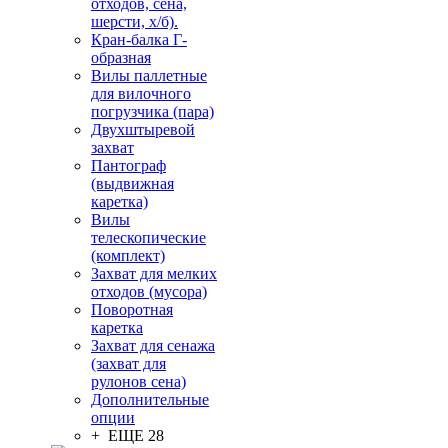
отходов, сена,
шерсти, х/б).
Кран-балка Г-
образная
Вилы паллетные
для вилочного
погрузчика (пара)
Двухштыревой
захват
Пантограф
(выдвижная
каретка)
Вилы
телескопические
(комплект)
Захват для мелких
отходов (мусора)
Поворотная
каретка
Захват для сенажа
(захват для
рулонов сена)
Дополнительные
опции
+ ЕЩЕ 28