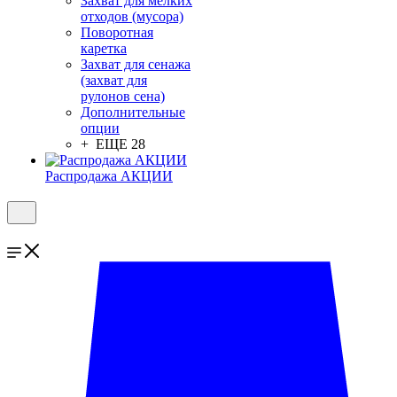
Захват для мелких
отходов (мусора)
Поворотная
каретка
Захват для сенажа
(захват для
рулонов сена)
Дополнительные
опции
+ ЕЩЕ 28
Распродажа АКЦИИ