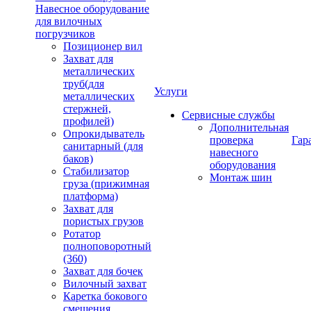
Навесное оборудование
для вилочных
погрузчиков
Позиционер вил
Захват для
металлических
труб(для
Услуги
металлических
стержней,
Сервисные службы
профилей)
Дополнительная
Опрокидыватель
проверка
Гар
санитарный (для
навесного
баков)
оборудования
Стабилизатор
Монтаж шин
груза (прижимная
платформа)
Захват для
пористых грузов
Ротатор
полноповоротный
(360)
Захват для бочек
Вилочный захват
Каретка бокового
смещения