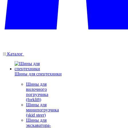
Каталог
Шины для спецтехники
Шины для
вилочного
погрузчика
(forklift)
Шины для
минипогрузчика
(skid steer)
Шины для
экскаватора-