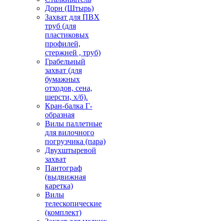
Дорн (Штырь)
Захват для ПВХ
труб (для
пластиковых
профилей,
стержней , труб)
Грабельный
захват (для
бумажных
отходов, сена,
шерсти, х/б).
Кран-балка Г-
образная
Вилы паллетные
для вилочного
погрузчика (пара)
Двухштыревой
захват
Пантограф
(выдвижная
каретка)
Вилы
телескопические
(комплект)