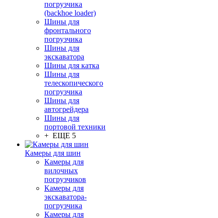
погрузчика
(backhoe loader)
Шины для
фронтального
погрузчика
Шины для
экскаватора
Шины для катка
Шины для
телескопического
погрузчика
Шины для
автогрейдера
Шины для
портовой техники
+ ЕЩЕ 5
Камеры для шин
Камеры для
вилочных
погрузчиков
Камеры для
экскаватора-
погрузчика
Камеры для