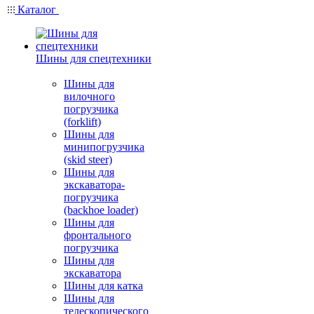
Каталог
Шины для спецтехники
Шины для
вилочного
погрузчика
(forklift)
Шины для
минипогрузчика
(skid steer)
Шины для
экскаватора-
погрузчика
(backhoe loader)
Шины для
фронтального
погрузчика
Шины для
экскаватора
Шины для катка
Шины для
телескопического