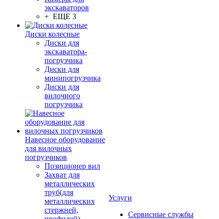
экскаваторов
+ ЕЩЕ 3
Диски колесные
Диски для
экскаватора-
погрузчика
Диски для
минипогрузчика
Диски для
вилочного
погрузчика
Навесное оборудование
для вилочных
погрузчиков
Позиционер вил
Захват для
металлических
труб(для
Услуги
металлических
стержней,
Сервисные службы
профилей)