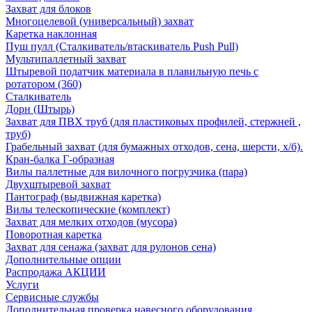
Захват для блоков
Многоцелевой (универсальный) захват
Каретка наклонная
Пуш пулл (Сталкиватель/втаскиватель Push Pull)
Мультипаллетный захват
Штыревой податчик материала в плавильную печь с
ротатором (360)
Сталкиватель
Дорн (Штырь)
Захват для ПВХ труб (для пластиковых профилей, стержней ,
труб)
Грабельный захват (для бумажных отходов, сена, шерсти, х/б).
Кран-балка Г-образная
Вилы паллетные для вилочного погрузчика (пара)
Двухштыревой захват
Пантограф (выдвижная каретка)
Вилы телескопические (комплект)
Захват для мелких отходов (мусора)
Поворотная каретка
Захват для сенажа (захват для рулонов сена)
Дополнительные опции
Распродажа АКЦИИ
Услуги
Сервисные службы
Дополнительная проверка навесного оборудования