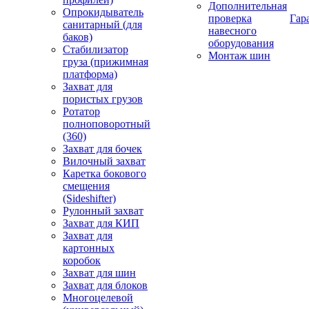
Дополнительная
Опрокидыватель
проверка
Гар
санитарный (для
навесного
баков)
оборудования
Стабилизатор
Монтаж шин
груза (прижимная
платформа)
Захват для
пористых грузов
Ротатор
полноповоротный
(360)
Захват для бочек
Вилочный захват
Каретка бокового
смещения
(Sideshifter)
Рулонный захват
Захват для КИП
Захват для
картонных
коробок
Захват для шин
Захват для блоков
Многоцелевой