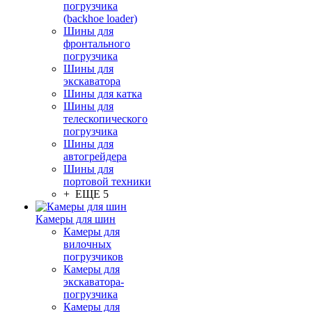
погрузчика
(backhoe loader)
Шины для
фронтального
погрузчика
Шины для
экскаватора
Шины для катка
Шины для
телескопического
погрузчика
Шины для
автогрейдера
Шины для
портовой техники
+ ЕЩЕ 5
Камеры для шин
Камеры для
вилочных
погрузчиков
Камеры для
экскаватора-
погрузчика
Камеры для