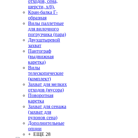
отходов, сена,
шерсти, х/б).
Кран-балка Г-
образная
Вилы паллетные
для вилочного
погрузчика (пара)
Двухштыревой
захват
Пантограф
(выдвижная
каретка)
Вилы
телескопические
(комплект)
Захват для мелких
отходов (мусора)
Поворотная
каретка
Захват для сенажа
(захват для
рулонов сена)
Дополнительные
опции
+ ЕЩЕ 28