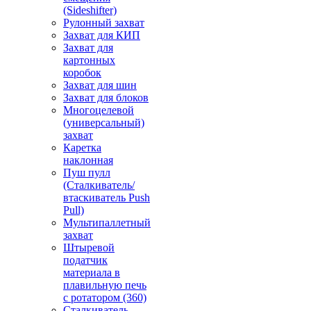
(Sideshifter)
Рулонный захват
Захват для КИП
Захват для
картонных
коробок
Захват для шин
Захват для блоков
Многоцелевой
(универсальный)
захват
Каретка
наклонная
Пуш пулл
(Сталкиватель/
втаскиватель Push
Pull)
Мультипаллетный
захват
Штыревой
податчик
материала в
плавильную печь
с ротатором (360)
Сталкиватель