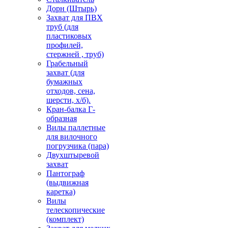
Дорн (Штырь)
Захват для ПВХ
труб (для
пластиковых
профилей,
стержней , труб)
Грабельный
захват (для
бумажных
отходов, сена,
шерсти, х/б).
Кран-балка Г-
образная
Вилы паллетные
для вилочного
погрузчика (пара)
Двухштыревой
захват
Пантограф
(выдвижная
каретка)
Вилы
телескопические
(комплект)