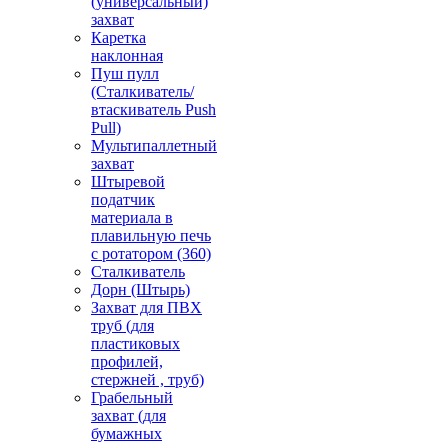
(универсальный)
захват
Каретка
наклонная
Пуш пулл
(Сталкиватель/
втаскиватель Push
Pull)
Мультипаллетный
захват
Штыревой
податчик
материала в
плавильную печь
с ротатором (360)
Сталкиватель
Дорн (Штырь)
Захват для ПВХ
труб (для
пластиковых
профилей,
стержней , труб)
Грабельный
захват (для
бумажных