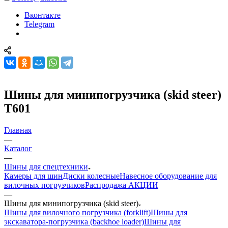
Вконтакте
Telegram
Шины для минипогрузчика (skid steer)
T601
Главная
—
Каталог
—
Шины для спецтехники
Камеры для шин
Диски колесные
Навесное оборудование для
вилочных погрузчиков
Распродажа АКЦИИ
—
Шины для минипогрузчика (skid steer)
Шины для вилочного погрузчика (forklift)
Шины для
экскаватора-погрузчика (backhoe loader)
Шины для