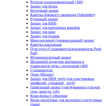
Ротатор полноповоротный (360)
Захват для бочек
Вилочный захват
Каретка бокового смещения (Sideshifter)
Рулонный захват
Захват для КИП
Захват для картонных коробок
Захват для шин
Захват для блоков
Многоцелевой (универсальный) захват
Каретка наклонная
Пуш пулл (Сталкиватель/втаскиватель Push
Pull)
Мультипаллетный захват
Штыревой податчик материала в
плавильную печь с ротатором (360)
Сталкиватель
Дорн (Штырь)
Захват для ПВХ труб (для пластиковых
профилей, стержней , труб)
Грабельный захват (для бумажных отходов,
сена, шерсти, х/б).
Кран-балка Г-образная
Вилы паллетные для вилочного погрузчика
(пара)