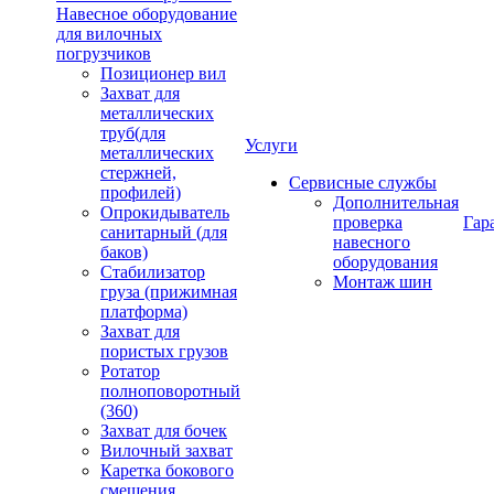
Навесное оборудование
для вилочных
погрузчиков
Позиционер вил
Захват для
металлических
труб(для
Услуги
металлических
стержней,
Сервисные службы
профилей)
Дополнительная
Опрокидыватель
проверка
Гар
санитарный (для
навесного
баков)
оборудования
Стабилизатор
Монтаж шин
груза (прижимная
платформа)
Захват для
пористых грузов
Ротатор
полноповоротный
(360)
Захват для бочек
Вилочный захват
Каретка бокового
смещения