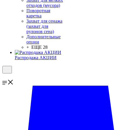
Захват для мелких
отходов (мусора)
Поворотная
каретка
Захват для сенажа
(захват для
рулонов сена)
Дополнительные
опции
+ ЕЩЕ 28
Распродажа АКЦИИ