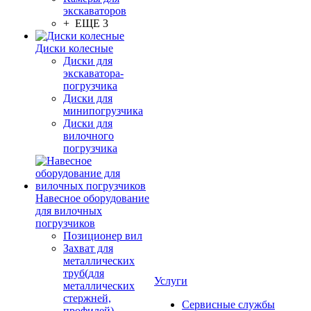
экскаваторов
+ ЕЩЕ 3
Диски колесные
Диски для
экскаватора-
погрузчика
Диски для
минипогрузчика
Диски для
вилочного
погрузчика
Навесное оборудование
для вилочных
погрузчиков
Позиционер вил
Захват для
металлических
труб(для
Услуги
металлических
стержней,
Сервисные службы
профилей)