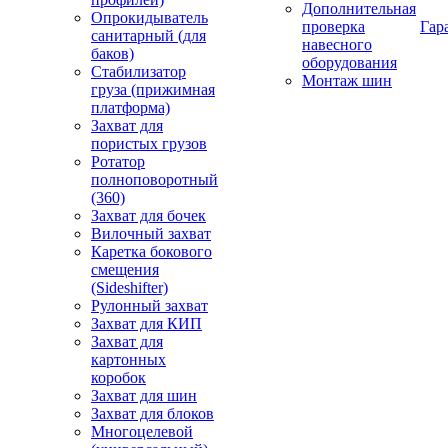
Дополнительная
Опрокидыватель
проверка
Гар
санитарный (для
навесного
баков)
оборудования
Стабилизатор
Монтаж шин
груза (прижимная
платформа)
Захват для
пористых грузов
Ротатор
полноповоротный
(360)
Захват для бочек
Вилочный захват
Каретка бокового
смещения
(Sideshifter)
Рулонный захват
Захват для КИП
Захват для
картонных
коробок
Захват для шин
Захват для блоков
Многоцелевой