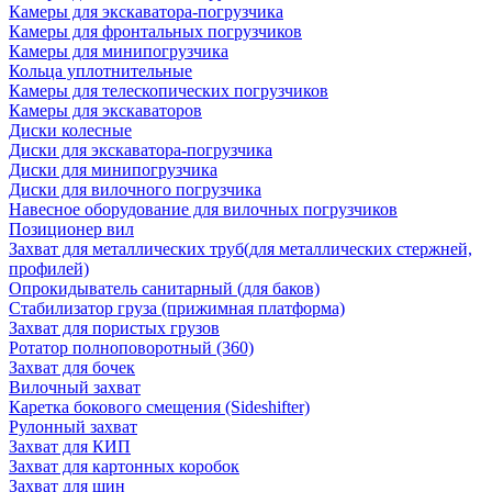
Камеры для экскаватора-погрузчика
Камеры для фронтальных погрузчиков
Камеры для минипогрузчика
Кольца уплотнительные
Камеры для телескопических погрузчиков
Камеры для экскаваторов
Диски колесные
Диски для экскаватора-погрузчика
Диски для минипогрузчика
Диски для вилочного погрузчика
Навесное оборудование для вилочных погрузчиков
Позиционер вил
Захват для металлических труб(для металлических стержней,
профилей)
Опрокидыватель санитарный (для баков)
Стабилизатор груза (прижимная платформа)
Захват для пористых грузов
Ротатор полноповоротный (360)
Захват для бочек
Вилочный захват
Каретка бокового смещения (Sideshifter)
Рулонный захват
Захват для КИП
Захват для картонных коробок
Захват для шин