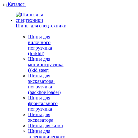
Каталог
Шины для спецтехники
Шины для
вилочного
погрузчика
(forklift)
Шины для
минипогрузчика
(skid steer)
Шины для
экскаватора-
погрузчика
(backhoe loader)
Шины для
фронтального
погрузчика
Шины для
экскаватора
Шины для катка
Шины для
телескопического