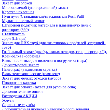
Захват для блоков
Многоцелевой (универсальный) захват
Каретка наклонная
Пуш пулл (Сталкиватель/втаскиватель Push Pull)
Мультипаллетный захват
Штыревой податчик материала в плавильную печь с
ротатором (360)
Сталкиватель
Дорн (Штырь)
Захват для ПВХ труб (для пластиковых профилей, стержней ,
труб)
Грабельный захват (для бумажных отходов, сена, шерсти, х/б).
Кран-балка Г-образная
Вилы паллетные для вилочного погрузчика (пара)
Двухштыревой захват
Пантограф (выдвижная каретка)
Вилы телескопические (комплект)
Захват для мелких отходов (мусора)
Поворотная каретка
Захват для сенажа (захват для рулонов сена)
Дополнительные опции
Распродажа АКЦИИ
Услуги
Сервисные службы
Дополнительная проверка навесного оборудования