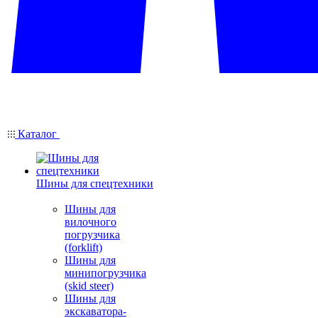
Каталог
Шины для спецтехники
Шины для
вилочного
погрузчика
(forklift)
Шины для
минипогрузчика
(skid steer)
Шины для
экскаватора-