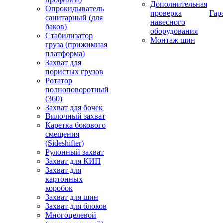
Дополнительная
Опрокидыватель
проверка
Гар
санитарный (для
навесного
баков)
оборудования
Стабилизатор
Монтаж шин
груза (прижимная
платформа)
Захват для
пористых грузов
Ротатор
полноповоротный
(360)
Захват для бочек
Вилочный захват
Каретка бокового
смещения
(Sideshifter)
Рулонный захват
Захват для КИП
Захват для
картонных
коробок
Захват для шин
Захват для блоков
Многоцелевой