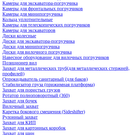
Камеры для экскаватора-погрузчика
Камеры для фронтальных погрузчиков
Камеры для минипогрузчика
Кольца уплотнительные
Камеры для телескопических погрузчиков
Камеры для экскаваторов
Диски колесные
Диски для экскаватора-погрузчика
Диски для минипогрузчика
Диски для вилочного погрузчика
Навесное оборудование для вилочных погрузчиков
Позиционер вил
Захват для металлических труб(для металлических стержней,
профилей)
Опрокидыватель санитарный (для баков)
Стабилизатор груза (прижимная платформа)
Захват для пористых грузов
Ротатор полноповоротный (360)
Захват для бочек
Вилочный захват
Каретка бокового смещения (Sideshifter)
Рулонный захват
Захват для КИП
Захват для картонных коробок
Захват для шин