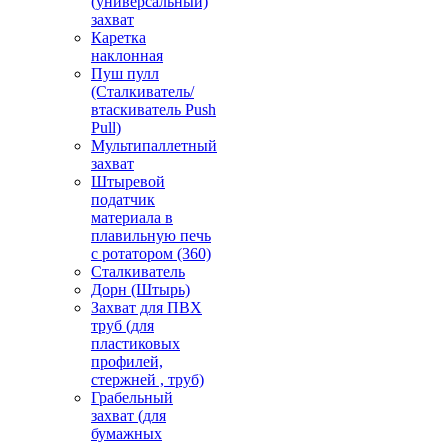
(универсальный)
захват
Каретка
наклонная
Пуш пулл
(Сталкиватель/
втаскиватель Push
Pull)
Мультипаллетный
захват
Штыревой
податчик
материала в
плавильную печь
с ротатором (360)
Сталкиватель
Дорн (Штырь)
Захват для ПВХ
труб (для
пластиковых
профилей,
стержней , труб)
Грабельный
захват (для
бумажных