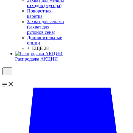
Захват для мелких
отходов (мусора)
Поворотная
каретка
Захват для сенажа
(захват для
рулонов сена)
Дополнительные
опции
+ ЕЩЕ 28
Распродажа АКЦИИ