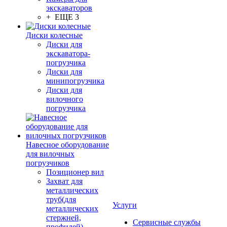
экскаваторов
+ ЕЩЕ 3
Диски колесные
Диски для
экскаватора-
погрузчика
Диски для
минипогрузчика
Диски для
вилочного
погрузчика
Навесное оборудование
для вилочных
погрузчиков
Позиционер вил
Захват для
металлических
труб(для
Услуги
металлических
стержней,
Сервисные службы
профилей)