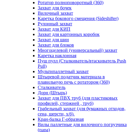
Ротатор полноповоротный (360)
Захват для бочек
Вилочный захват
Каретка бокового смещения (Sideshifter)
Рулонный захват
Захват для КИП
Захват для картонных коробок
Захват для шин
Захват для блоков
Многоцелевой (универсальный) захват
Каретка наклонная
Пуш пулл (Сталкиватель/втаскиватель Push
Pull)
Мультипаллетный захват
Штыревой податчик материала в
плавильную печь с ротатором (360)
Сталкиватель
Дорн (Штырь)
Захват для ПВХ труб (для пластиковых
профилей, стержней , труб)
Грабельный захват (для бумажных отходов,
сена, шерсти, х/б).
Кран-балка Г-образная
Вилы паллетные для вилочного погрузчика
(пара)