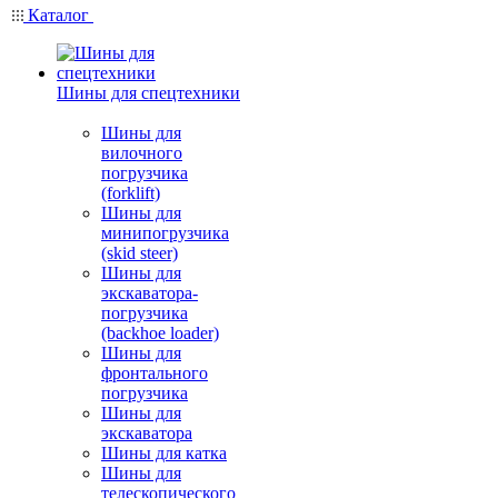
Каталог
Шины для спецтехники
Шины для
вилочного
погрузчика
(forklift)
Шины для
минипогрузчика
(skid steer)
Шины для
экскаватора-
погрузчика
(backhoe loader)
Шины для
фронтального
погрузчика
Шины для
экскаватора
Шины для катка
Шины для
телескопического