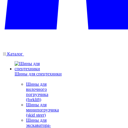
Каталог
Шины для спецтехники
Шины для
вилочного
погрузчика
(forklift)
Шины для
минипогрузчика
(skid steer)
Шины для
экскаватора-