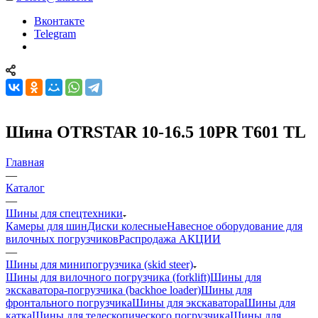
Вконтакте
Telegram
Шина OTRSTAR 10-16.5 10PR T601 TL
Главная
—
Каталог
—
Шины для спецтехники
Камеры для шин
Диски колесные
Навесное оборудование для
вилочных погрузчиков
Распродажа АКЦИИ
—
Шины для минипогрузчика (skid steer)
Шины для вилочного погрузчика (forklift)
Шины для
экскаватора-погрузчика (backhoe loader)
Шины для
фронтального погрузчика
Шины для экскаватора
Шины для
катка
Шины для телескопического погрузчика
Шины для