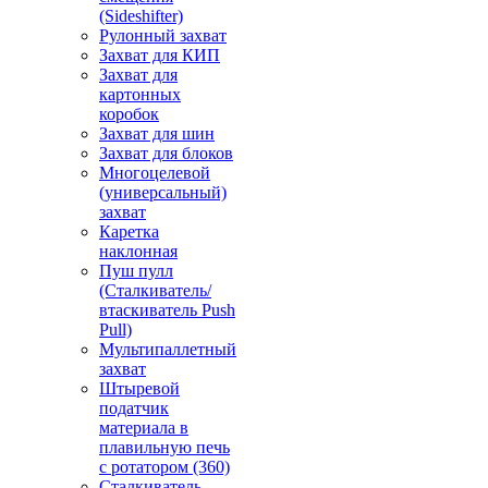
(Sideshifter)
Рулонный захват
Захват для КИП
Захват для
картонных
коробок
Захват для шин
Захват для блоков
Многоцелевой
(универсальный)
захват
Каретка
наклонная
Пуш пулл
(Сталкиватель/
втаскиватель Push
Pull)
Мультипаллетный
захват
Штыревой
податчик
материала в
плавильную печь
с ротатором (360)
Сталкиватель