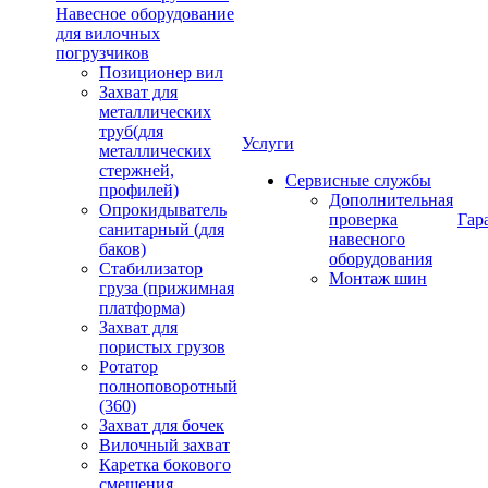
Навесное оборудование
для вилочных
погрузчиков
Позиционер вил
Захват для
металлических
труб(для
Услуги
металлических
стержней,
Сервисные службы
профилей)
Дополнительная
Опрокидыватель
проверка
Гар
санитарный (для
навесного
баков)
оборудования
Стабилизатор
Монтаж шин
груза (прижимная
платформа)
Захват для
пористых грузов
Ротатор
полноповоротный
(360)
Захват для бочек
Вилочный захват
Каретка бокового
смещения