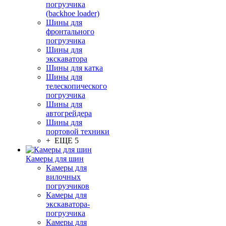
погрузчика
(backhoe loader)
Шины для
фронтального
погрузчика
Шины для
экскаватора
Шины для катка
Шины для
телескопического
погрузчика
Шины для
автогрейдера
Шины для
портовой техники
+ ЕЩЕ 5
Камеры для шин
Камеры для
вилочных
погрузчиков
Камеры для
экскаватора-
погрузчика
Камеры для