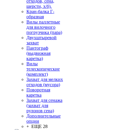
отходов, сена,
шерсти, х/б).
Кран-балка Г-
образная
Вилы паллетные
для вилочного
погрузчика (пара)
Двухштыревой
захват
Пантограф
(выдвижная
каретка)
Вилы
телескопические
(комплект)
Захват для мелких
отходов (мусора)
Поворотная
каретка
Захват для сенажа
(захват для
рулонов сена)
Дополнительные
опции
+ ЕЩЕ 28