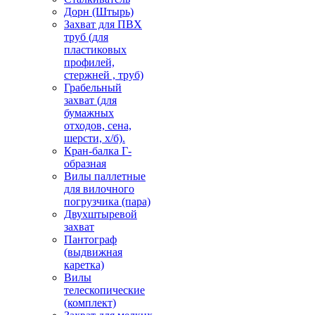
Дорн (Штырь)
Захват для ПВХ
труб (для
пластиковых
профилей,
стержней , труб)
Грабельный
захват (для
бумажных
отходов, сена,
шерсти, х/б).
Кран-балка Г-
образная
Вилы паллетные
для вилочного
погрузчика (пара)
Двухштыревой
захват
Пантограф
(выдвижная
каретка)
Вилы
телескопические
(комплект)