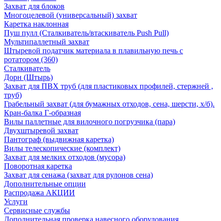
Захват для блоков
Многоцелевой (универсальный) захват
Каретка наклонная
Пуш пулл (Сталкиватель/втаскиватель Push Pull)
Мультипаллетный захват
Штыревой податчик материала в плавильную печь с
ротатором (360)
Сталкиватель
Дорн (Штырь)
Захват для ПВХ труб (для пластиковых профилей, стержней ,
труб)
Грабельный захват (для бумажных отходов, сена, шерсти, х/б).
Кран-балка Г-образная
Вилы паллетные для вилочного погрузчика (пара)
Двухштыревой захват
Пантограф (выдвижная каретка)
Вилы телескопические (комплект)
Захват для мелких отходов (мусора)
Поворотная каретка
Захват для сенажа (захват для рулонов сена)
Дополнительные опции
Распродажа АКЦИИ
Услуги
Сервисные службы
Дополнительная проверка навесного оборудования