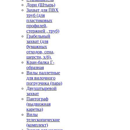
Дорн (Штырь)
Захват для ПВХ
труб (для
пластиковых
профилей,
стержней , труб)
Грабельный
захват (для
бумажных
отходов, сена,
шерсти, х/б).
Кран-балка Г-
образная
Вилы паллетные
для вилочного
погрузчика (пара)
Двухштыревой
захват
Пантограф
(выдвижная
каретка)
Вилы
телескопические
(комплект)