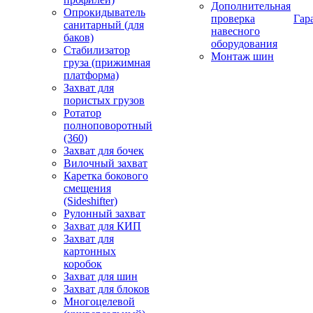
Дополнительная
Опрокидыватель
проверка
Гар
санитарный (для
навесного
баков)
оборудования
Стабилизатор
Монтаж шин
груза (прижимная
платформа)
Захват для
пористых грузов
Ротатор
полноповоротный
(360)
Захват для бочек
Вилочный захват
Каретка бокового
смещения
(Sideshifter)
Рулонный захват
Захват для КИП
Захват для
картонных
коробок
Захват для шин
Захват для блоков
Многоцелевой