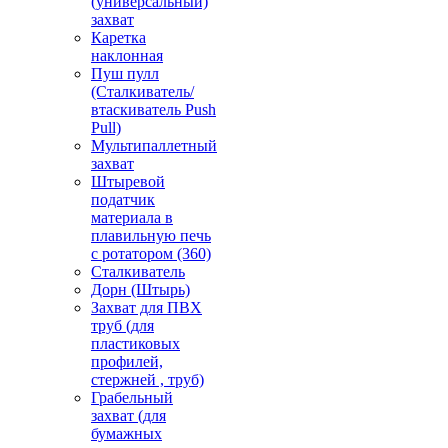
(универсальный)
захват
Каретка
наклонная
Пуш пулл
(Сталкиватель/
втаскиватель Push
Pull)
Мультипаллетный
захват
Штыревой
податчик
материала в
плавильную печь
с ротатором (360)
Сталкиватель
Дорн (Штырь)
Захват для ПВХ
труб (для
пластиковых
профилей,
стержней , труб)
Грабельный
захват (для
бумажных