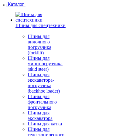
Каталог
Шины для спецтехники
Шины для
вилочного
погрузчика
(forklift)
Шины для
минипогрузчика
(skid steer)
Шины для
экскаватора-
погрузчика
(backhoe loader)
Шины для
фронтального
погрузчика
Шины для
экскаватора
Шины для катка
Шины для
телескопического