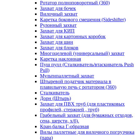
Ротатор полноповоротный (360)
Захват для бочек
Вилочный захват
Каретка бокового смещения (Sideshifter)
Рулонный захват
Захват для КИП
Захват для картонных коробок
Захват для шин
Захват для блоков
Многоцелевой (универсальный) захват
Каретка наклонная
Пуш пулл (Сталкиватель/втаскиватель Push
Pull)
Мультипаллетный захват
Штыревой податчик материала в
плавильную печь с ротатором (360)
Сталкиватель
Дорн (Штырь)
Захват для ПВХ труб (для пластиковых
профилей, стержней , труб)
Грабельный захват (для бумажных отходов,
сена, шерсти, х/б).
Кран-балка Г-образная
Вилы паллетные для вилочного погрузчика
(пара)