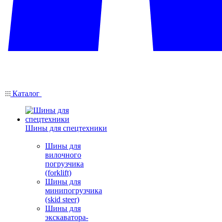
Каталог
Шины для спецтехники
Шины для
вилочного
погрузчика
(forklift)
Шины для
минипогрузчика
(skid steer)
Шины для
экскаватора-