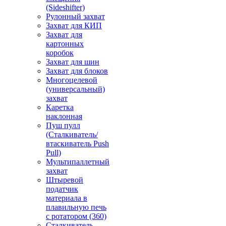
(Sideshifter)
Рулонный захват
Захват для КИП
Захват для
картонных
коробок
Захват для шин
Захват для блоков
Многоцелевой
(универсальный)
захват
Каретка
наклонная
Пуш пулл
(Сталкиватель/
втаскиватель Push
Pull)
Мультипаллетный
захват
Штыревой
податчик
материала в
плавильную печь
с ротатором (360)
Сталкиватель