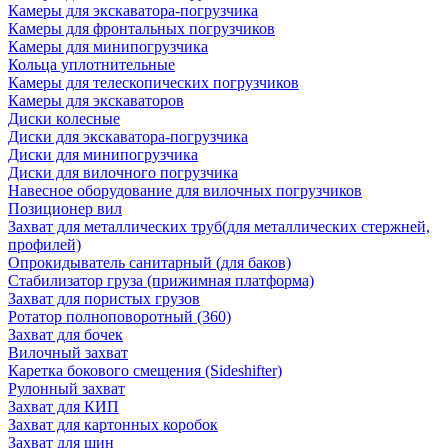
Камеры для экскаватора-погрузчика
Камеры для фронтальных погрузчиков
Камеры для минипогрузчика
Кольца уплотнительные
Камеры для телескопических погрузчиков
Камеры для экскаваторов
Диски колесные
Диски для экскаватора-погрузчика
Диски для минипогрузчика
Диски для вилочного погрузчика
Навесное оборудование для вилочных погрузчиков
Позиционер вил
Захват для металлических труб(для металлических стержней,
профилей)
Опрокидыватель санитарный (для баков)
Стабилизатор груза (прижимная платформа)
Захват для пористых грузов
Ротатор полноповоротный (360)
Захват для бочек
Вилочный захват
Каретка бокового смещения (Sideshifter)
Рулонный захват
Захват для КИП
Захват для картонных коробок
Захват для шин