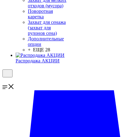
Захват для мелких
отходов (мусора)
Поворотная
каретка
Захват для сенажа
(захват для
рулонов сена)
Дополнительные
опции
+ ЕЩЕ 28
Распродажа АКЦИИ