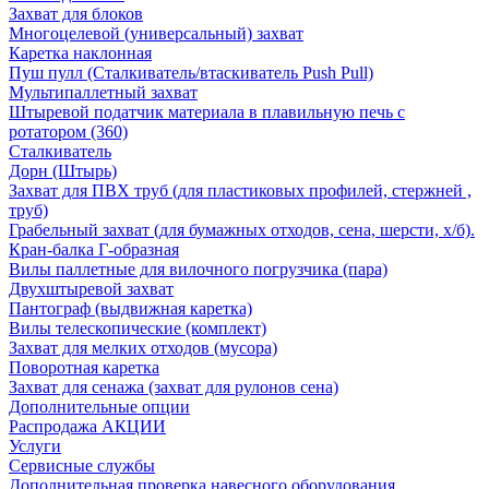
Захват для блоков
Многоцелевой (универсальный) захват
Каретка наклонная
Пуш пулл (Сталкиватель/втаскиватель Push Pull)
Мультипаллетный захват
Штыревой податчик материала в плавильную печь с
ротатором (360)
Сталкиватель
Дорн (Штырь)
Захват для ПВХ труб (для пластиковых профилей, стержней ,
труб)
Грабельный захват (для бумажных отходов, сена, шерсти, х/б).
Кран-балка Г-образная
Вилы паллетные для вилочного погрузчика (пара)
Двухштыревой захват
Пантограф (выдвижная каретка)
Вилы телескопические (комплект)
Захват для мелких отходов (мусора)
Поворотная каретка
Захват для сенажа (захват для рулонов сена)
Дополнительные опции
Распродажа АКЦИИ
Услуги
Сервисные службы
Дополнительная проверка навесного оборудования