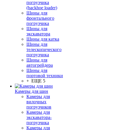
погрузчика
(backhoe loader)
Шины для
фронтального
погрузчика
Шины для
экскаватора
Шины для катка
Шины для
телескопического
погрузчика
Шины для
автогрейдера
Шины для
портовой техники
+ ЕЩЕ 5
Камеры для шин
Камеры для
вилочных
погрузчиков
Камеры для
экскаватора-
погрузчика
Камеры для