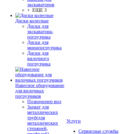
экскаваторов
+ ЕЩЕ 3
Диски колесные
Диски для
экскаватора-
погрузчика
Диски для
минипогрузчика
Диски для
вилочного
погрузчика
Навесное оборудование
для вилочных
погрузчиков
Позиционер вил
Захват для
металлических
труб(для
Услуги
металлических
стержней,
Сервисные службы
профилей)