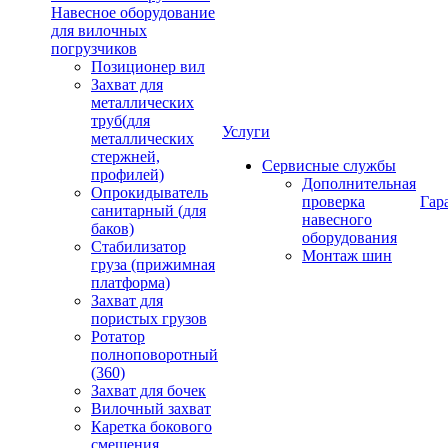
Навесное оборудование
для вилочных
погрузчиков
Позиционер вил
Захват для
металлических
труб(для
Услуги
металлических
стержней,
Сервисные службы
профилей)
Дополнительная
Опрокидыватель
проверка
Гар
санитарный (для
навесного
баков)
оборудования
Стабилизатор
Монтаж шин
груза (прижимная
платформа)
Захват для
пористых грузов
Ротатор
полноповоротный
(360)
Захват для бочек
Вилочный захват
Каретка бокового
смещения