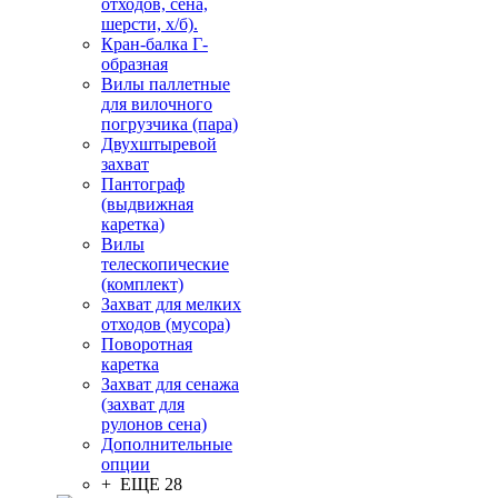
отходов, сена,
шерсти, х/б).
Кран-балка Г-
образная
Вилы паллетные
для вилочного
погрузчика (пара)
Двухштыревой
захват
Пантограф
(выдвижная
каретка)
Вилы
телескопические
(комплект)
Захват для мелких
отходов (мусора)
Поворотная
каретка
Захват для сенажа
(захват для
рулонов сена)
Дополнительные
опции
+ ЕЩЕ 28