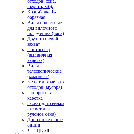
отходов, сена,
шерсти, х/б).
Кран-балка Г-
образная
Вилы паллетные
для вилочного
погрузчика (пара)
Двухштыревой
захват
Пантограф
(выдвижная
каретка)
Вилы
телескопические
(комплект)
Захват для мелких
отходов (мусора)
Поворотная
каретка
Захват для сенажа
(захват для
рулонов сена)
Дополнительные
опции
+ ЕЩЕ 28