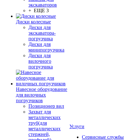
экскаваторов
+ ЕЩЕ 3
Диски колесные
Диски для
экскаватора-
погрузчика
Диски для
минипогрузчика
Диски для
вилочного
погрузчика
Навесное оборудование
для вилочных
погрузчиков
Позиционер вил
Захват для
металлических
труб(для
Услуги
металлических
стержней,
Сервисные службы
профилей)