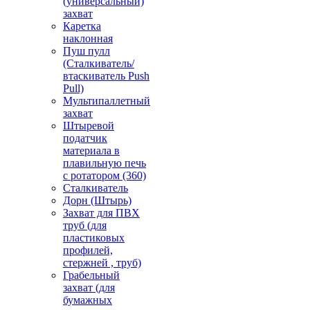
(универсальный)
захват
Каретка
наклонная
Пуш пулл
(Сталкиватель/
втаскиватель Push
Pull)
Мультипаллетный
захват
Штыревой
податчик
материала в
плавильную печь
с ротатором (360)
Сталкиватель
Дорн (Штырь)
Захват для ПВХ
труб (для
пластиковых
профилей,
стержней , труб)
Грабельный
захват (для
бумажных