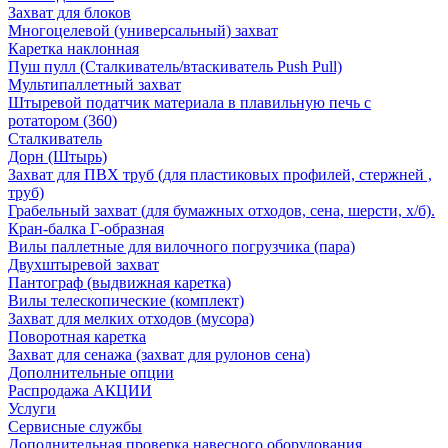
Захват для блоков
Многоцелевой (универсальный) захват
Каретка наклонная
Пуш пулл (Сталкиватель/втаскиватель Push Pull)
Мультипаллетный захват
Штыревой податчик материала в плавильную печь с
ротатором (360)
Сталкиватель
Дорн (Штырь)
Захват для ПВХ труб (для пластиковых профилей, стержней ,
труб)
Грабельный захват (для бумажных отходов, сена, шерсти, х/б).
Кран-балка Г-образная
Вилы паллетные для вилочного погрузчика (пара)
Двухштыревой захват
Пантограф (выдвижная каретка)
Вилы телескопические (комплект)
Захват для мелких отходов (мусора)
Поворотная каретка
Захват для сенажа (захват для рулонов сена)
Дополнительные опции
Распродажа АКЦИИ
Услуги
Сервисные службы
Дополнительная проверка навесного оборудования