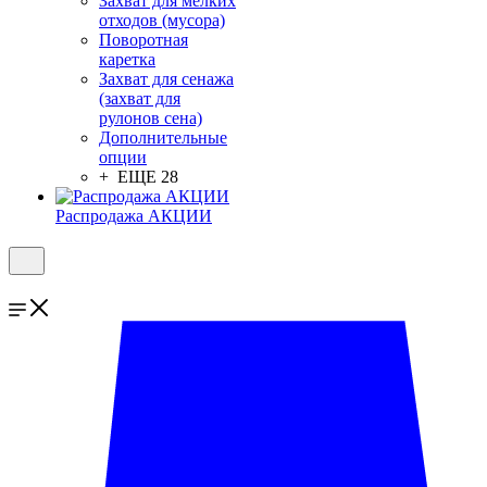
Захват для мелких
отходов (мусора)
Поворотная
каретка
Захват для сенажа
(захват для
рулонов сена)
Дополнительные
опции
+ ЕЩЕ 28
Распродажа АКЦИИ