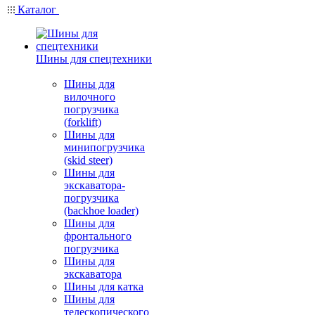
Каталог
Шины для спецтехники
Шины для
вилочного
погрузчика
(forklift)
Шины для
минипогрузчика
(skid steer)
Шины для
экскаватора-
погрузчика
(backhoe loader)
Шины для
фронтального
погрузчика
Шины для
экскаватора
Шины для катка
Шины для
телескопического