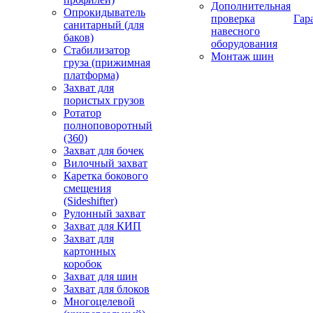
Дополнительная
Опрокидыватель
проверка
Гар
санитарный (для
навесного
баков)
оборудования
Стабилизатор
Монтаж шин
груза (прижимная
платформа)
Захват для
пористых грузов
Ротатор
полноповоротный
(360)
Захват для бочек
Вилочный захват
Каретка бокового
смещения
(Sideshifter)
Рулонный захват
Захват для КИП
Захват для
картонных
коробок
Захват для шин
Захват для блоков
Многоцелевой