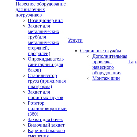
Навесное оборудование
для вилочных
погрузчиков
Позиционер вил
Захват для
металлических
труб(для
Услуги
металлических
стержней,
Сервисные службы
профилей)
Дополнительная
Опрокидыватель
проверка
Гар
санитарный (для
навесного
баков)
оборудования
Стабилизатор
Монтаж шин
груза (прижимная
платформа)
Захват для
пористых грузов
Ротатор
полноповоротный
(360)
Захват для бочек
Вилочный захват
Каретка бокового
смещения