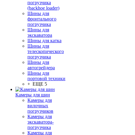
погрузчика
(backhoe loader)
Шины для
фронтального
погрузчика
Шины для
экскаватора
Шины для катка
Шины для
телескопического
погрузчика
Шины для
автогрейдера
Шины для
портовой техники
+ ЕЩЕ 5
Камеры для шин
Камеры для
вилочных
погрузчиков
Камеры для
экскаватора-
погрузчика
Камеры для