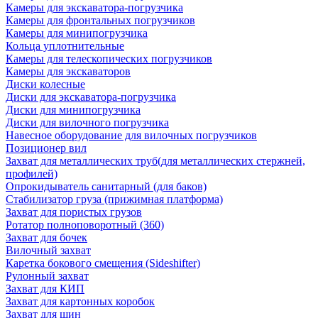
Камеры для экскаватора-погрузчика
Камеры для фронтальных погрузчиков
Камеры для минипогрузчика
Кольца уплотнительные
Камеры для телескопических погрузчиков
Камеры для экскаваторов
Диски колесные
Диски для экскаватора-погрузчика
Диски для минипогрузчика
Диски для вилочного погрузчика
Навесное оборудование для вилочных погрузчиков
Позиционер вил
Захват для металлических труб(для металлических стержней,
профилей)
Опрокидыватель санитарный (для баков)
Стабилизатор груза (прижимная платформа)
Захват для пористых грузов
Ротатор полноповоротный (360)
Захват для бочек
Вилочный захват
Каретка бокового смещения (Sideshifter)
Рулонный захват
Захват для КИП
Захват для картонных коробок
Захват для шин