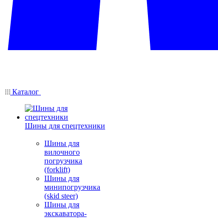
Каталог
Шины для спецтехники
Шины для
вилочного
погрузчика
(forklift)
Шины для
минипогрузчика
(skid steer)
Шины для
экскаватора-