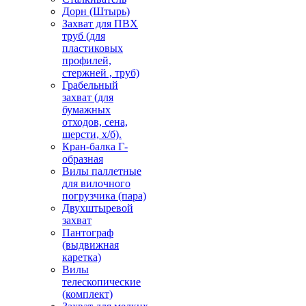
Дорн (Штырь)
Захват для ПВХ
труб (для
пластиковых
профилей,
стержней , труб)
Грабельный
захват (для
бумажных
отходов, сена,
шерсти, х/б).
Кран-балка Г-
образная
Вилы паллетные
для вилочного
погрузчика (пара)
Двухштыревой
захват
Пантограф
(выдвижная
каретка)
Вилы
телескопические
(комплект)