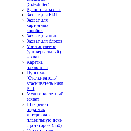
(Sideshifter)
Рулонный захват
Захват для КИП
Захват для
картонных
коробок
Захват для шин
Захват для блоков
Многоцелевой
(универсальный)
захват
Каретка
наклонная
Пуш пулл
(Сталкиватель/
втаскиватель Push
Pull)
Мультипаллетный
захват
Штыревой
податчик
материала в
плавильную печь
с ротатором (360)
Сталкиватель