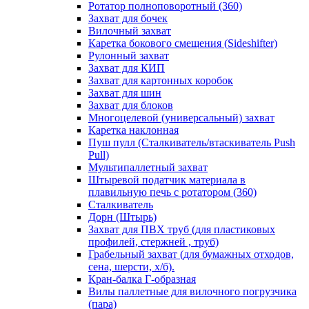
Ротатор полноповоротный (360)
Захват для бочек
Вилочный захват
Каретка бокового смещения (Sideshifter)
Рулонный захват
Захват для КИП
Захват для картонных коробок
Захват для шин
Захват для блоков
Многоцелевой (универсальный) захват
Каретка наклонная
Пуш пулл (Сталкиватель/втаскиватель Push
Pull)
Мультипаллетный захват
Штыревой податчик материала в
плавильную печь с ротатором (360)
Сталкиватель
Дорн (Штырь)
Захват для ПВХ труб (для пластиковых
профилей, стержней , труб)
Грабельный захват (для бумажных отходов,
сена, шерсти, х/б).
Кран-балка Г-образная
Вилы паллетные для вилочного погрузчика
(пара)