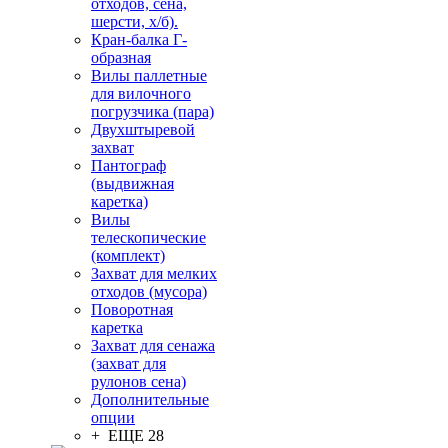
отходов, сена,
шерсти, х/б).
Кран-балка Г-
образная
Вилы паллетные
для вилочного
погрузчика (пара)
Двухштыревой
захват
Пантограф
(выдвижная
каретка)
Вилы
телескопические
(комплект)
Захват для мелких
отходов (мусора)
Поворотная
каретка
Захват для сенажа
(захват для
рулонов сена)
Дополнительные
опции
+ ЕЩЕ 28