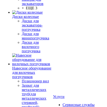
экскаваторов
+ ЕЩЕ 3
Диски колесные
Диски для
экскаватора-
погрузчика
Диски для
минипогрузчика
Диски для
вилочного
погрузчика
Навесное оборудование
для вилочных
погрузчиков
Позиционер вил
Захват для
металлических
труб(для
Услуги
металлических
стержней,
Сервисные службы
профилей)