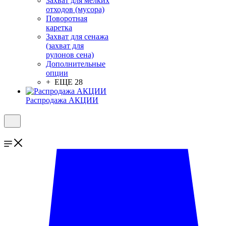
Захват для мелких
отходов (мусора)
Поворотная
каретка
Захват для сенажа
(захват для
рулонов сена)
Дополнительные
опции
+ ЕЩЕ 28
Распродажа АКЦИИ