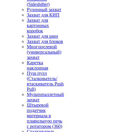
(Sideshifter)
Рулонный захват
Захват для КИП
Захват для
картонных
коробок
Захват для шин
Захват для блоков
Многоцелевой
(универсальный)
захват
Каретка
наклонная
Пуш пулл
(Сталкиватель/
втаскиватель Push
Pull)
Мультипаллетный
захват
Штыревой
податчик
материала в
плавильную печь
с ротатором (360)
Сталкиватель