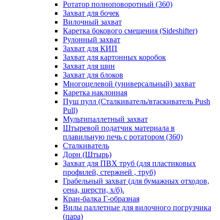
Ротатор полноповоротный (360)
Захват для бочек
Вилочный захват
Каретка бокового смещения (Sideshifter)
Рулонный захват
Захват для КИП
Захват для картонных коробок
Захват для шин
Захват для блоков
Многоцелевой (универсальный) захват
Каретка наклонная
Пуш пулл (Сталкиватель/втаскиватель Push
Pull)
Мультипаллетный захват
Штыревой податчик материала в
плавильную печь с ротатором (360)
Сталкиватель
Дорн (Штырь)
Захват для ПВХ труб (для пластиковых
профилей, стержней , труб)
Грабельный захват (для бумажных отходов,
сена, шерсти, х/б).
Кран-балка Г-образная
Вилы паллетные для вилочного погрузчика
(пара)