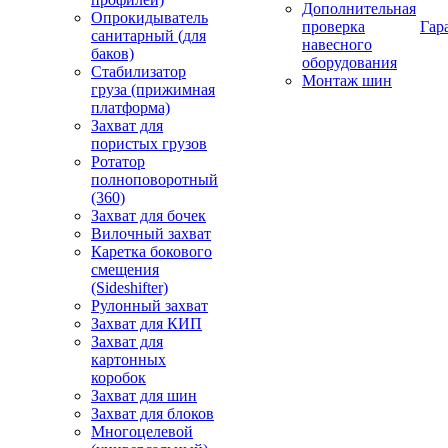
Дополнительная
Опрокидыватель
проверка
Гар
санитарный (для
навесного
баков)
оборудования
Стабилизатор
Монтаж шин
груза (прижимная
платформа)
Захват для
пористых грузов
Ротатор
полноповоротный
(360)
Захват для бочек
Вилочный захват
Каретка бокового
смещения
(Sideshifter)
Рулонный захват
Захват для КИП
Захват для
картонных
коробок
Захват для шин
Захват для блоков
Многоцелевой