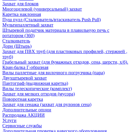
Захват для блоков
Многоцелевой (универсальный) захват
Каретка наклонная
Пуш пулл (Сталкиватель/втаскиватель Push Pull)
Мультипаллетный захват
Штыревой податчик материала в плавильную печь с
ротатором (360)
Сталкиватель
Дорн (Штырь)
Захват для ПВХ труб (для пластиковых профилей, стержней ,
труб)
Грабельный захват (для бумажных отходов, сена, шерсти, х/б).
Кран-балка Г-образная
Вилы паллетные для вилочного погрузчика (пара)
Двухштыревой захват
Пантограф (выдвижная каретка)
Вилы телескопические (комплект)
Захват для мелких отходов (мусора)
Поворотная каретка
Захват для сенажа (захват для рулонов сена)
Дополнительные опции
Распродажа АКЦИИ
Услуги
Сервисные службы
Дополнительная проверка навесного оборудования