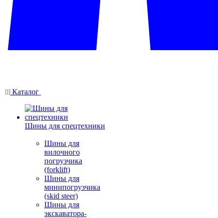
Каталог
Шины для спецтехники
Шины для
вилочного
погрузчика
(forklift)
Шины для
минипогрузчика
(skid steer)
Шины для
экскаватора-