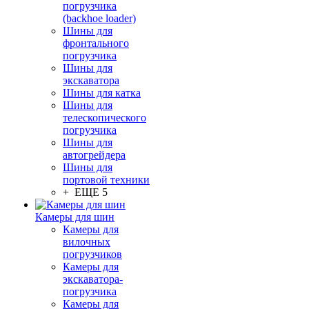
погрузчика
(backhoe loader)
Шины для
фронтального
погрузчика
Шины для
экскаватора
Шины для катка
Шины для
телескопического
погрузчика
Шины для
автогрейдера
Шины для
портовой техники
+ ЕЩЕ 5
Камеры для шин
Камеры для
вилочных
погрузчиков
Камеры для
экскаватора-
погрузчика
Камеры для