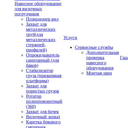
Навесное оборудование
для вилочных
погрузчиков
Позиционер вил
Захват для
металлических
труб(для
Услуги
металлических
стержней,
Сервисные службы
профилей)
Дополнительная
Опрокидыватель
проверка
Гар
санитарный (для
навесного
баков)
оборудования
Стабилизатор
Монтаж шин
груза (прижимная
платформа)
Захват для
пористых грузов
Ротатор
полноповоротный
(360)
Захват для бочек
Вилочный захват
Каретка бокового
смещения