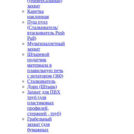
(универсальный)
захват
Каретка
наклонная
Пуш пулл
(Сталкиватель/
втаскиватель Push
Pull)
Мультипаллетный
захват
Штыревой
податчик
материала в
плавильную печь
с ротатором (360)
Сталкиватель
Дорн (Штырь)
Захват для ПВХ
труб (для
пластиковых
профилей,
стержней , труб)
Грабельный
захват (для
бумажных