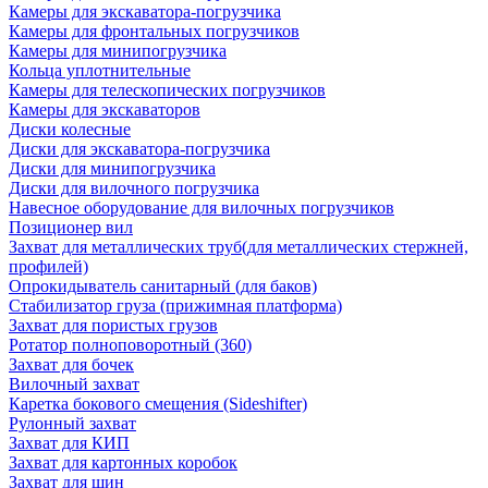
Камеры для экскаватора-погрузчика
Камеры для фронтальных погрузчиков
Камеры для минипогрузчика
Кольца уплотнительные
Камеры для телескопических погрузчиков
Камеры для экскаваторов
Диски колесные
Диски для экскаватора-погрузчика
Диски для минипогрузчика
Диски для вилочного погрузчика
Навесное оборудование для вилочных погрузчиков
Позиционер вил
Захват для металлических труб(для металлических стержней,
профилей)
Опрокидыватель санитарный (для баков)
Стабилизатор груза (прижимная платформа)
Захват для пористых грузов
Ротатор полноповоротный (360)
Захват для бочек
Вилочный захват
Каретка бокового смещения (Sideshifter)
Рулонный захват
Захват для КИП
Захват для картонных коробок
Захват для шин