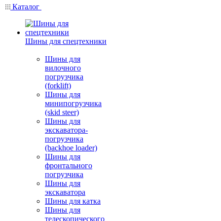
Каталог
Шины для спецтехники
Шины для
вилочного
погрузчика
(forklift)
Шины для
минипогрузчика
(skid steer)
Шины для
экскаватора-
погрузчика
(backhoe loader)
Шины для
фронтального
погрузчика
Шины для
экскаватора
Шины для катка
Шины для
телескопического