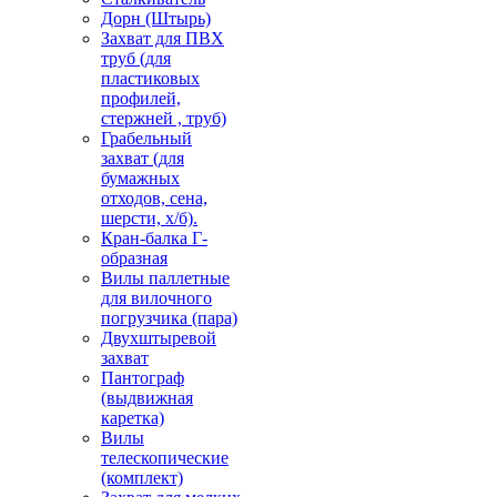
Дорн (Штырь)
Захват для ПВХ
труб (для
пластиковых
профилей,
стержней , труб)
Грабельный
захват (для
бумажных
отходов, сена,
шерсти, х/б).
Кран-балка Г-
образная
Вилы паллетные
для вилочного
погрузчика (пара)
Двухштыревой
захват
Пантограф
(выдвижная
каретка)
Вилы
телескопические
(комплект)