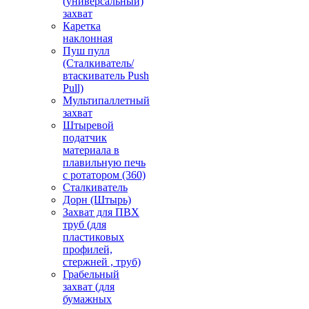
(универсальный)
захват
Каретка
наклонная
Пуш пулл
(Сталкиватель/
втаскиватель Push
Pull)
Мультипаллетный
захват
Штыревой
податчик
материала в
плавильную печь
с ротатором (360)
Сталкиватель
Дорн (Штырь)
Захват для ПВХ
труб (для
пластиковых
профилей,
стержней , труб)
Грабельный
захват (для
бумажных