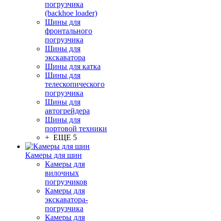
погрузчика
(backhoe loader)
Шины для
фронтального
погрузчика
Шины для
экскаватора
Шины для катка
Шины для
телескопического
погрузчика
Шины для
автогрейдера
Шины для
портовой техники
+ ЕЩЕ 5
Камеры для шин
Камеры для
вилочных
погрузчиков
Камеры для
экскаватора-
погрузчика
Камеры для