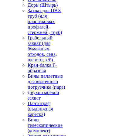
Дорн (Штырь)
Захват для ПВХ
труб (для
пластиковых
профилей,
стержней , труб)
Грабельный
захват (для
бумажных
отходов, сена,
шерсти, х/б).
Кран-балка Г-
образная
Вилы паллетные
для вилочного
погрузчика (пара)
Двухштыревой
захват
Пантограф
(выдвижная
каретка)
Вилы
телескопические
(комплект)