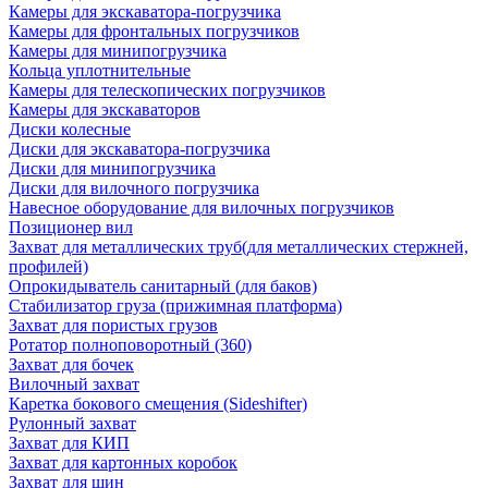
Камеры для экскаватора-погрузчика
Камеры для фронтальных погрузчиков
Камеры для минипогрузчика
Кольца уплотнительные
Камеры для телескопических погрузчиков
Камеры для экскаваторов
Диски колесные
Диски для экскаватора-погрузчика
Диски для минипогрузчика
Диски для вилочного погрузчика
Навесное оборудование для вилочных погрузчиков
Позиционер вил
Захват для металлических труб(для металлических стержней,
профилей)
Опрокидыватель санитарный (для баков)
Стабилизатор груза (прижимная платформа)
Захват для пористых грузов
Ротатор полноповоротный (360)
Захват для бочек
Вилочный захват
Каретка бокового смещения (Sideshifter)
Рулонный захват
Захват для КИП
Захват для картонных коробок
Захват для шин