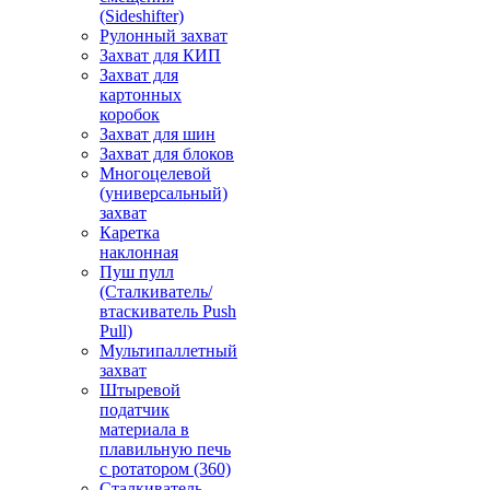
(Sideshifter)
Рулонный захват
Захват для КИП
Захват для
картонных
коробок
Захват для шин
Захват для блоков
Многоцелевой
(универсальный)
захват
Каретка
наклонная
Пуш пулл
(Сталкиватель/
втаскиватель Push
Pull)
Мультипаллетный
захват
Штыревой
податчик
материала в
плавильную печь
с ротатором (360)
Сталкиватель