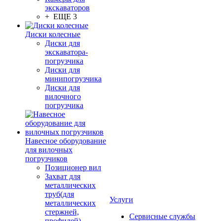
экскаваторов
+ ЕЩЕ 3
Диски колесные
Диски для
экскаватора-
погрузчика
Диски для
минипогрузчика
Диски для
вилочного
погрузчика
Навесное оборудование
для вилочных
погрузчиков
Позиционер вил
Захват для
металлических
труб(для
Услуги
металлических
стержней,
Сервисные службы
профилей)