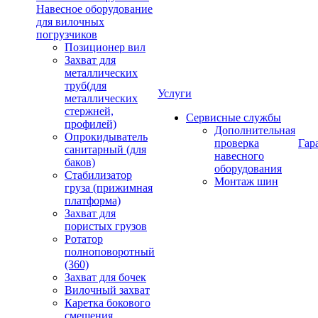
Навесное оборудование
для вилочных
погрузчиков
Позиционер вил
Захват для
металлических
труб(для
Услуги
металлических
стержней,
Сервисные службы
профилей)
Дополнительная
Опрокидыватель
проверка
Гар
санитарный (для
навесного
баков)
оборудования
Стабилизатор
Монтаж шин
груза (прижимная
платформа)
Захват для
пористых грузов
Ротатор
полноповоротный
(360)
Захват для бочек
Вилочный захват
Каретка бокового
смещения