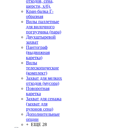
отходов, сена,
шерсти, х/б).
Кран-балка Г-
образная
Вилы паллетные
для вилочного
погрузчика (пара)
Двухштыревой
захват
Пантограф
(выдвижная
каретка)
Вилы
телескопические
(комплект)
Захват для мелких
отходов (мусора)
Поворотная
каретка
Захват для сенажа
(захват для
рулонов сена)
Дополнительные
опции
+ ЕЩЕ 28