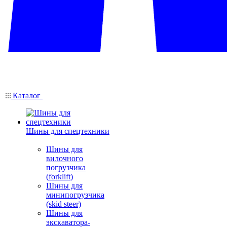
Каталог
Шины для спецтехники
Шины для
вилочного
погрузчика
(forklift)
Шины для
минипогрузчика
(skid steer)
Шины для
экскаватора-