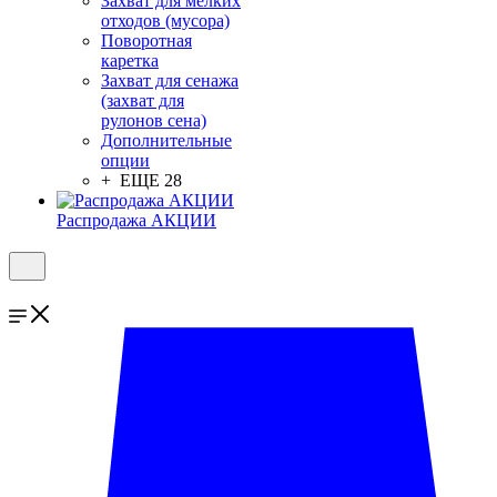
Захват для мелких
отходов (мусора)
Поворотная
каретка
Захват для сенажа
(захват для
рулонов сена)
Дополнительные
опции
+ ЕЩЕ 28
Распродажа АКЦИИ