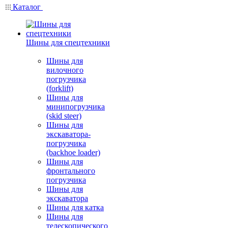
Каталог
Шины для спецтехники
Шины для
вилочного
погрузчика
(forklift)
Шины для
минипогрузчика
(skid steer)
Шины для
экскаватора-
погрузчика
(backhoe loader)
Шины для
фронтального
погрузчика
Шины для
экскаватора
Шины для катка
Шины для
телескопического