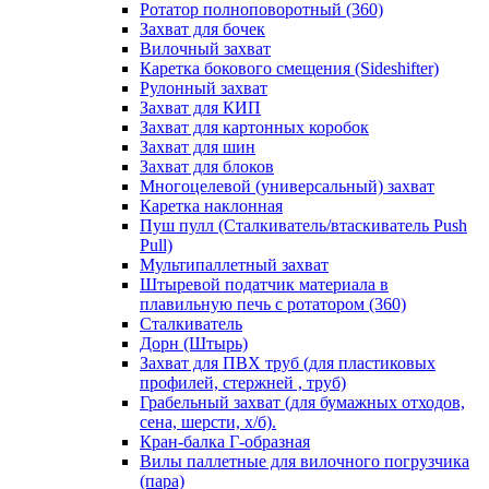
Ротатор полноповоротный (360)
Захват для бочек
Вилочный захват
Каретка бокового смещения (Sideshifter)
Рулонный захват
Захват для КИП
Захват для картонных коробок
Захват для шин
Захват для блоков
Многоцелевой (универсальный) захват
Каретка наклонная
Пуш пулл (Сталкиватель/втаскиватель Push
Pull)
Мультипаллетный захват
Штыревой податчик материала в
плавильную печь с ротатором (360)
Сталкиватель
Дорн (Штырь)
Захват для ПВХ труб (для пластиковых
профилей, стержней , труб)
Грабельный захват (для бумажных отходов,
сена, шерсти, х/б).
Кран-балка Г-образная
Вилы паллетные для вилочного погрузчика
(пара)