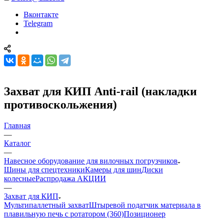
Вконтакте
Telegram
Захват для КИП Anti-rail (накладки
противоскольжения)
Главная
—
Каталог
—
Навесное оборудование для вилочных погрузчиков
Шины для спецтехники
Камеры для шин
Диски
колесные
Распродажа АКЦИИ
—
Захват для КИП
Мультипаллетный захват
Штыревой податчик материала в
плавильную печь с ротатором (360)
Позиционер