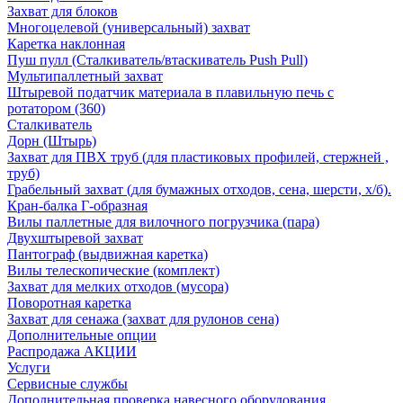
Захват для блоков
Многоцелевой (универсальный) захват
Каретка наклонная
Пуш пулл (Сталкиватель/втаскиватель Push Pull)
Мультипаллетный захват
Штыревой податчик материала в плавильную печь с
ротатором (360)
Сталкиватель
Дорн (Штырь)
Захват для ПВХ труб (для пластиковых профилей, стержней ,
труб)
Грабельный захват (для бумажных отходов, сена, шерсти, х/б).
Кран-балка Г-образная
Вилы паллетные для вилочного погрузчика (пара)
Двухштыревой захват
Пантограф (выдвижная каретка)
Вилы телескопические (комплект)
Захват для мелких отходов (мусора)
Поворотная каретка
Захват для сенажа (захват для рулонов сена)
Дополнительные опции
Распродажа АКЦИИ
Услуги
Сервисные службы
Дополнительная проверка навесного оборудования