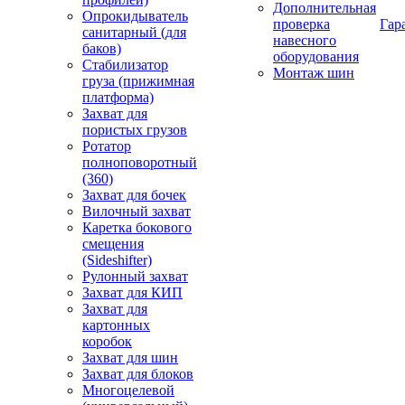
Дополнительная
Опрокидыватель
проверка
Гар
санитарный (для
навесного
баков)
оборудования
Стабилизатор
Монтаж шин
груза (прижимная
платформа)
Захват для
пористых грузов
Ротатор
полноповоротный
(360)
Захват для бочек
Вилочный захват
Каретка бокового
смещения
(Sideshifter)
Рулонный захват
Захват для КИП
Захват для
картонных
коробок
Захват для шин
Захват для блоков
Многоцелевой