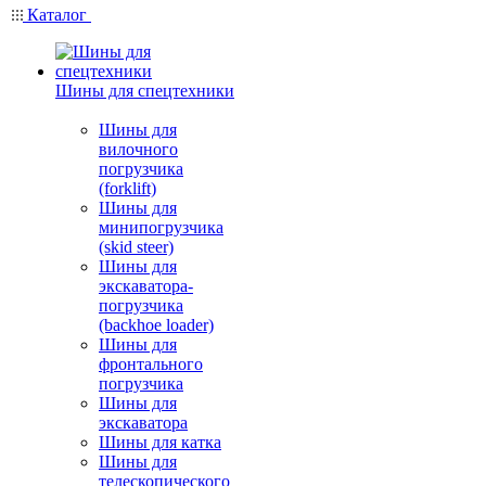
Каталог
Шины для спецтехники
Шины для
вилочного
погрузчика
(forklift)
Шины для
минипогрузчика
(skid steer)
Шины для
экскаватора-
погрузчика
(backhoe loader)
Шины для
фронтального
погрузчика
Шины для
экскаватора
Шины для катка
Шины для
телескопического