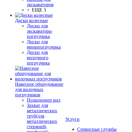
экскаваторов
+ ЕЩЕ 3
Диски колесные
Диски для
экскаватора-
погрузчика
Диски для
минипогрузчика
Диски для
вилочного
погрузчика
Навесное оборудование
для вилочных
погрузчиков
Позиционер вил
Захват для
металлических
труб(для
Услуги
металлических
стержней,
Сервисные службы
профилей)