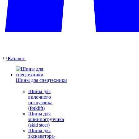
Каталог
Шины для спецтехники
Шины для
вилочного
погрузчика
(forklift)
Шины для
минипогрузчика
(skid steer)
Шины для
экскаватора-