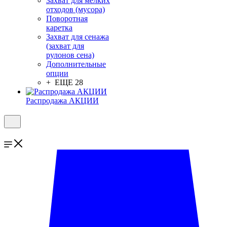
Захват для мелких
отходов (мусора)
Поворотная
каретка
Захват для сенажа
(захват для
рулонов сена)
Дополнительные
опции
+ ЕЩЕ 28
Распродажа АКЦИИ