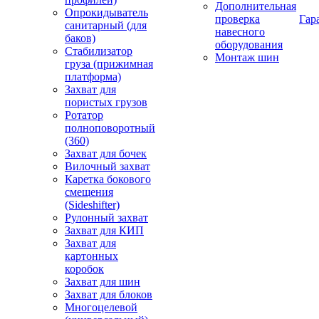
Дополнительная
Опрокидыватель
проверка
Гар
санитарный (для
навесного
баков)
оборудования
Стабилизатор
Монтаж шин
груза (прижимная
платформа)
Захват для
пористых грузов
Ротатор
полноповоротный
(360)
Захват для бочек
Вилочный захват
Каретка бокового
смещения
(Sideshifter)
Рулонный захват
Захват для КИП
Захват для
картонных
коробок
Захват для шин
Захват для блоков
Многоцелевой