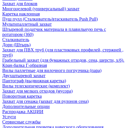
Захват для блоков
Многоцелевой (универсальный) захват
Каретка наклонная
Пуш пулл (Сталкиватель/втаскиватель Push Pull)
Мультипаллетный захват
Штыревой податчик материала в плавильную печь с
ротатором (360)
Сталкиватель
Дорн (Штырь)
Захват для ПВХ труб (для пластиковых профилей, стержней ,
труб)
Грабельный захват (для бумажных отходов, сена, шерсти, х/б).
Кран-балка Г-образная
Вилы паллетные для вилочного погрузчика (пара)
Двухштыревой захват
Пантограф (выдвижная каретка)
Вилы телескопические (комплект)
Захват для мелких отходов (мусора)
Поворотная каретка
Захват для сенажа (захват для рулонов сена)
Дополнительные опции
Распродажа АКЦИИ
Услуги
Сервисные службы
Дополнительная проверка навесного оборудования