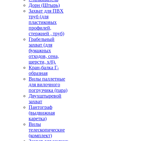
Дорн (Штырь)
Захват для ПВХ
труб (для
пластиковых
профилей,
стержней , труб)
Грабельный
захват (для
бумажных
отходов, сена,
шерсти, х/б).
Кран-балка Г-
образная
Вилы паллетные
для вилочного
погрузчика (пара)
Двухштыревой
захват
Пантограф
(выдвижная
каретка)
Вилы
телескопические
(комплект)