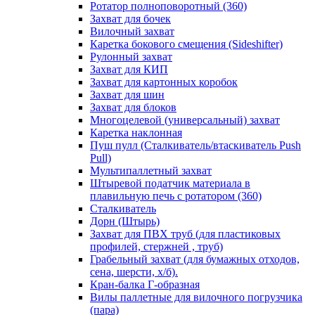
Ротатор полноповоротный (360)
Захват для бочек
Вилочный захват
Каретка бокового смещения (Sideshifter)
Рулонный захват
Захват для КИП
Захват для картонных коробок
Захват для шин
Захват для блоков
Многоцелевой (универсальный) захват
Каретка наклонная
Пуш пулл (Сталкиватель/втаскиватель Push
Pull)
Мультипаллетный захват
Штыревой податчик материала в
плавильную печь с ротатором (360)
Сталкиватель
Дорн (Штырь)
Захват для ПВХ труб (для пластиковых
профилей, стержней , труб)
Грабельный захват (для бумажных отходов,
сена, шерсти, х/б).
Кран-балка Г-образная
Вилы паллетные для вилочного погрузчика
(пара)