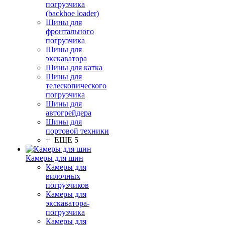
погрузчика
(backhoe loader)
Шины для
фронтального
погрузчика
Шины для
экскаватора
Шины для катка
Шины для
телескопического
погрузчика
Шины для
автогрейдера
Шины для
портовой техники
+ ЕЩЕ 5
Камеры для шин
Камеры для
вилочных
погрузчиков
Камеры для
экскаватора-
погрузчика
Камеры для