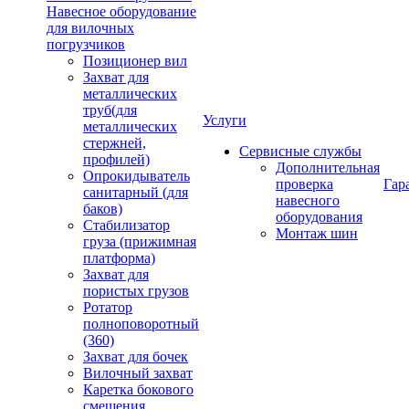
Навесное оборудование
для вилочных
погрузчиков
Позиционер вил
Захват для
металлических
труб(для
Услуги
металлических
стержней,
Сервисные службы
профилей)
Дополнительная
Опрокидыватель
проверка
Гар
санитарный (для
навесного
баков)
оборудования
Стабилизатор
Монтаж шин
груза (прижимная
платформа)
Захват для
пористых грузов
Ротатор
полноповоротный
(360)
Захват для бочек
Вилочный захват
Каретка бокового
смещения