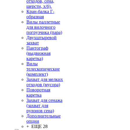
отходов, сена,
шерсти, х/б).
Кран-балка Г-
образная
Вилы паллетные
для вилочного
погрузчика (пара)
Двухштыревой
захват
Пантограф
(выдвижная
каретка)
Вилы
телескопические
(комплект)
Захват для мелких
отходов (мусора)
Поворотная
каретка
Захват для сенажа
(захват для
рулонов сена)
Дополнительные
опции
+ ЕЩЕ 28