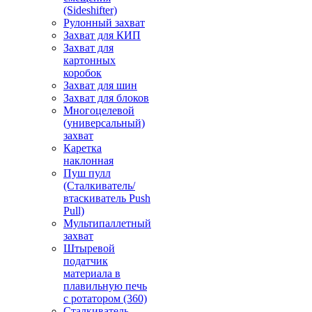
(Sideshifter)
Рулонный захват
Захват для КИП
Захват для
картонных
коробок
Захват для шин
Захват для блоков
Многоцелевой
(универсальный)
захват
Каретка
наклонная
Пуш пулл
(Сталкиватель/
втаскиватель Push
Pull)
Мультипаллетный
захват
Штыревой
податчик
материала в
плавильную печь
с ротатором (360)
Сталкиватель