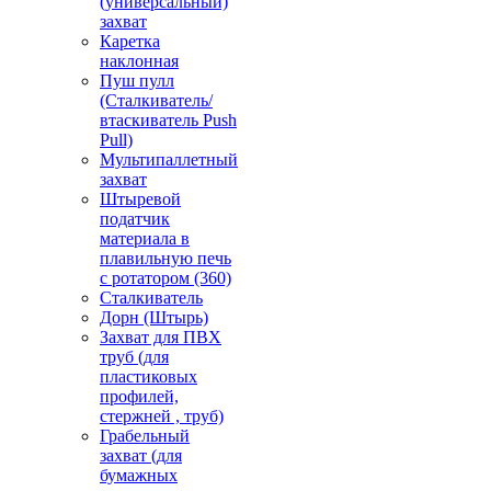
(универсальный)
захват
Каретка
наклонная
Пуш пулл
(Сталкиватель/
втаскиватель Push
Pull)
Мультипаллетный
захват
Штыревой
податчик
материала в
плавильную печь
с ротатором (360)
Сталкиватель
Дорн (Штырь)
Захват для ПВХ
труб (для
пластиковых
профилей,
стержней , труб)
Грабельный
захват (для
бумажных