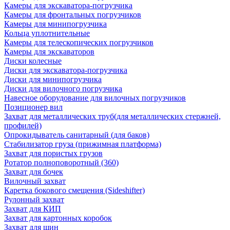
Камеры для экскаватора-погрузчика
Камеры для фронтальных погрузчиков
Камеры для минипогрузчика
Кольца уплотнительные
Камеры для телескопических погрузчиков
Камеры для экскаваторов
Диски колесные
Диски для экскаватора-погрузчика
Диски для минипогрузчика
Диски для вилочного погрузчика
Навесное оборудование для вилочных погрузчиков
Позиционер вил
Захват для металлических труб(для металлических стержней,
профилей)
Опрокидыватель санитарный (для баков)
Стабилизатор груза (прижимная платформа)
Захват для пористых грузов
Ротатор полноповоротный (360)
Захват для бочек
Вилочный захват
Каретка бокового смещения (Sideshifter)
Рулонный захват
Захват для КИП
Захват для картонных коробок
Захват для шин