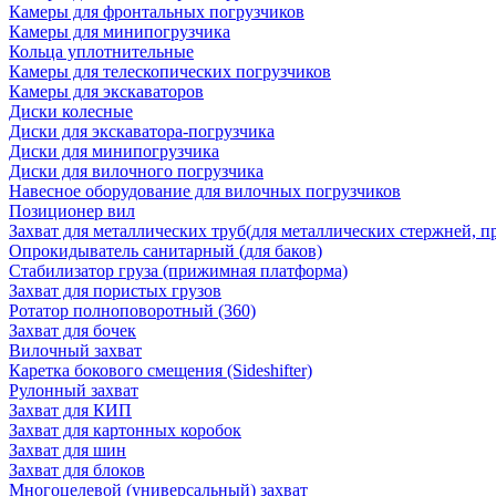
Камеры для фронтальных погрузчиков
Камеры для минипогрузчика
Кольца уплотнительные
Камеры для телескопических погрузчиков
Камеры для экскаваторов
Диски колесные
Диски для экскаватора-погрузчика
Диски для минипогрузчика
Диски для вилочного погрузчика
Навесное оборудование для вилочных погрузчиков
Позиционер вил
Захват для металлических труб(для металлических стержней, п
Опрокидыватель санитарный (для баков)
Стабилизатор груза (прижимная платформа)
Захват для пористых грузов
Ротатор полноповоротный (360)
Захват для бочек
Вилочный захват
Каретка бокового смещения (Sideshifter)
Рулонный захват
Захват для КИП
Захват для картонных коробок
Захват для шин
Захват для блоков
Многоцелевой (универсальный) захват