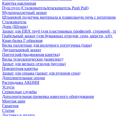
Каретка наклонная
Пуш пулл (Сталкиватель/втаскиватель Push Pull)
Мультипаллетный захват
Штыревой податчик материала в плавильную печь с ротатором 
Сталкиватель
Дорн (Штырь)
Захват для ПВХ труб (для пластиковых профилей, стержней , т
Грабельный захват (для бумажных отходов, сена, шерсти, х/б).
Кран-балка Г-образная
Вилы паллетные для вилочного погрузчика (пара)
Двухштыревой захват
Пантограф (выдвижная каретка)
Вилы телескопические (комплект)
Захват для мелких отходов (мусора)
Поворотная каретка
Захват для сенажа (захват для рулонов сена)
Дополнительные опции
Распродажа АКЦИИ
Услуги
Сервисные службы
Дополнительная проверка навесного оборудования
Монтаж шин
Гарантия
Статьи
Доставка и оплата