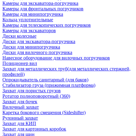
Камеры для экскаватора-погрузчика
Камеры для фронтальных погрузчиков
Камеры для минипогрузчика
Кольца уплотнительные
Камеры для телескопических погрузчиков
Камеры для экскаваторов
Диски колесные
Диски для экскаватора-погрузчика
Диски для минипогрузчика
Диски для вилочного погрузчика
Навесное оборудование для вилочных погрузчиков
Позиционер вил
Захват для металлических труб(для металлических стержней,
профилей)
Опрокидыватель санитарный (для баков)
Стабилизатор груза (прижимная платформа)
Захват для пористых грузов
Ротатор полноповоротный (360)
Захват для бочек
Вилочный захват
Каретка бокового смещения (Sideshifter)
Рулонный захват
Захват для КИП
Захват для картонных коробок
Захват для шин