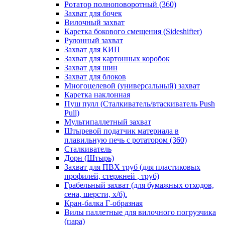
Ротатор полноповоротный (360)
Захват для бочек
Вилочный захват
Каретка бокового смещения (Sideshifter)
Рулонный захват
Захват для КИП
Захват для картонных коробок
Захват для шин
Захват для блоков
Многоцелевой (универсальный) захват
Каретка наклонная
Пуш пулл (Сталкиватель/втаскиватель Push
Pull)
Мультипаллетный захват
Штыревой податчик материала в
плавильную печь с ротатором (360)
Сталкиватель
Дорн (Штырь)
Захват для ПВХ труб (для пластиковых
профилей, стержней , труб)
Грабельный захват (для бумажных отходов,
сена, шерсти, х/б).
Кран-балка Г-образная
Вилы паллетные для вилочного погрузчика
(пара)