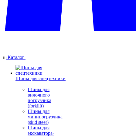
Каталог
Шины для спецтехники
Шины для
вилочного
погрузчика
(forklift)
Шины для
минипогрузчика
(skid steer)
Шины для
экскаватора-