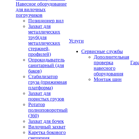
Навесное оборудование
для вилочных
погрузчиков
Позиционер вил
Захват для
металлических
труб(для
Услуги
металлических
стержней,
Сервисные службы
профилей)
Дополнительная
Опрокидыватель
проверка
Гар
санитарный (для
навесного
баков)
оборудования
Стабилизатор
Монтаж шин
груза (прижимная
платформа)
Захват для
пористых грузов
Ротатор
полноповоротный
(360)
Захват для бочек
Вилочный захват
Каретка бокового
смещения