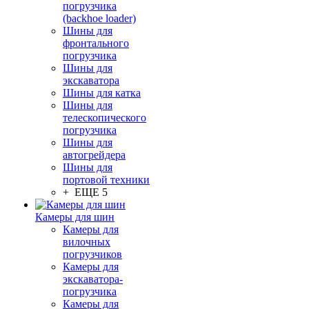
погрузчика
(backhoe loader)
Шины для
фронтального
погрузчика
Шины для
экскаватора
Шины для катка
Шины для
телескопического
погрузчика
Шины для
автогрейдера
Шины для
портовой техники
+ ЕЩЕ 5
Камеры для шин
Камеры для
вилочных
погрузчиков
Камеры для
экскаватора-
погрузчика
Камеры для