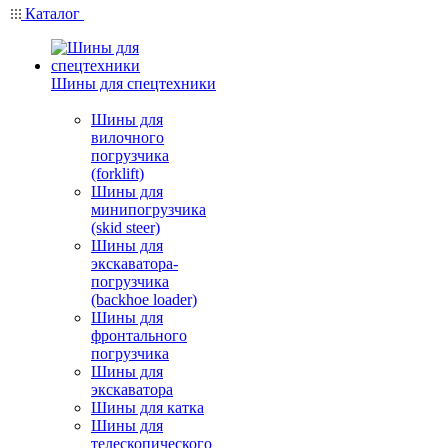
Каталог
Шины для спецтехники
Шины для
вилочного
погрузчика
(forklift)
Шины для
минипогрузчика
(skid steer)
Шины для
экскаватора-
погрузчика
(backhoe loader)
Шины для
фронтального
погрузчика
Шины для
экскаватора
Шины для катка
Шины для
телескопического