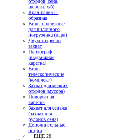
отходов, сена,
шерсти, х/б).
Кран-балка Г-
образная
Вилы паллетные
для вилочного
погрузчика (пара)
Двухштыревой
захват
Пантограф
(выдвижная
каретка)
Вилы
телескопические
(комплект)
Захват для мелких
отходов (мусора)
Поворотная
каретка
Захват для сенажа
(захват для
рулонов сена)
Дополнительные
опции
+ ЕЩЕ 28