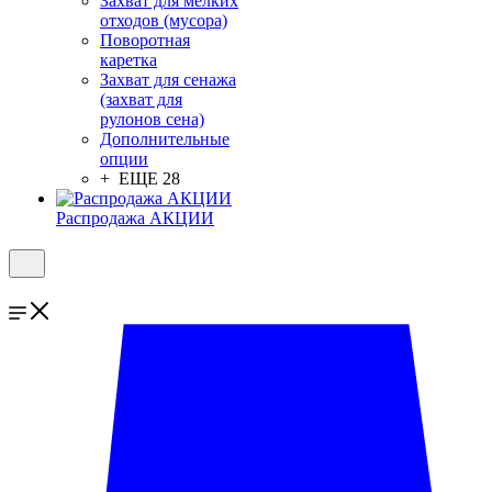
Захват для мелких
отходов (мусора)
Поворотная
каретка
Захват для сенажа
(захват для
рулонов сена)
Дополнительные
опции
+ ЕЩЕ 28
Распродажа АКЦИИ