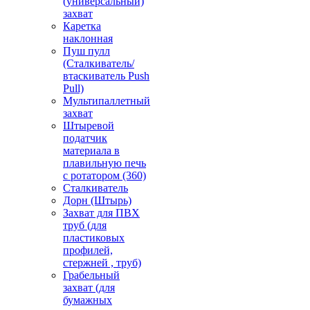
(универсальный)
захват
Каретка
наклонная
Пуш пулл
(Сталкиватель/
втаскиватель Push
Pull)
Мультипаллетный
захват
Штыревой
податчик
материала в
плавильную печь
с ротатором (360)
Сталкиватель
Дорн (Штырь)
Захват для ПВХ
труб (для
пластиковых
профилей,
стержней , труб)
Грабельный
захват (для
бумажных