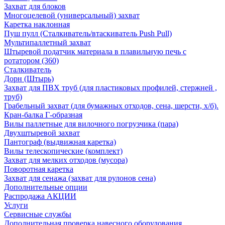
Захват для блоков
Многоцелевой (универсальный) захват
Каретка наклонная
Пуш пулл (Сталкиватель/втаскиватель Push Pull)
Мультипаллетный захват
Штыревой податчик материала в плавильную печь с
ротатором (360)
Сталкиватель
Дорн (Штырь)
Захват для ПВХ труб (для пластиковых профилей, стержней ,
труб)
Грабельный захват (для бумажных отходов, сена, шерсти, х/б).
Кран-балка Г-образная
Вилы паллетные для вилочного погрузчика (пара)
Двухштыревой захват
Пантограф (выдвижная каретка)
Вилы телескопические (комплект)
Захват для мелких отходов (мусора)
Поворотная каретка
Захват для сенажа (захват для рулонов сена)
Дополнительные опции
Распродажа АКЦИИ
Услуги
Сервисные службы
Дополнительная проверка навесного оборудования