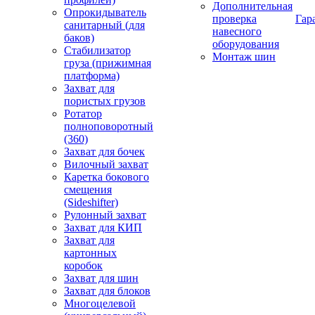
Дополнительная
Опрокидыватель
проверка
Гар
санитарный (для
навесного
баков)
оборудования
Стабилизатор
Монтаж шин
груза (прижимная
платформа)
Захват для
пористых грузов
Ротатор
полноповоротный
(360)
Захват для бочек
Вилочный захват
Каретка бокового
смещения
(Sideshifter)
Рулонный захват
Захват для КИП
Захват для
картонных
коробок
Захват для шин
Захват для блоков
Многоцелевой