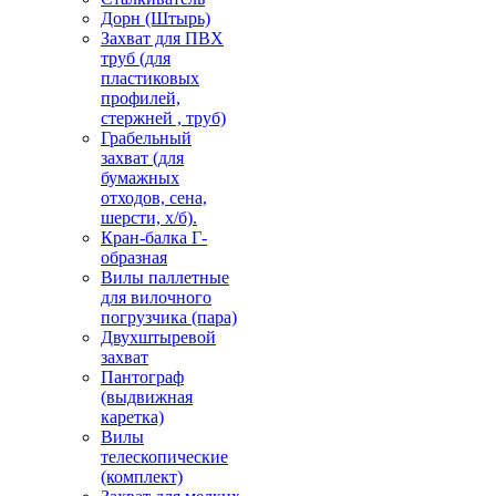
Дорн (Штырь)
Захват для ПВХ
труб (для
пластиковых
профилей,
стержней , труб)
Грабельный
захват (для
бумажных
отходов, сена,
шерсти, х/б).
Кран-балка Г-
образная
Вилы паллетные
для вилочного
погрузчика (пара)
Двухштыревой
захват
Пантограф
(выдвижная
каретка)
Вилы
телескопические
(комплект)