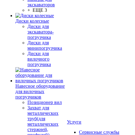
экскаваторов
+ ЕЩЕ 3
Диски колесные
Диски для
экскаватора-
погрузчика
Диски для
минипогрузчика
Диски для
вилочного
погрузчика
Навесное оборудование
для вилочных
погрузчиков
Позиционер вил
Захват для
металлических
труб(для
Услуги
металлических
стержней,
Сервисные службы
профилей)