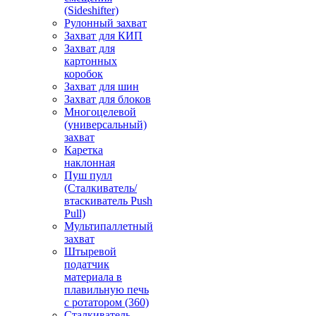
(Sideshifter)
Рулонный захват
Захват для КИП
Захват для
картонных
коробок
Захват для шин
Захват для блоков
Многоцелевой
(универсальный)
захват
Каретка
наклонная
Пуш пулл
(Сталкиватель/
втаскиватель Push
Pull)
Мультипаллетный
захват
Штыревой
податчик
материала в
плавильную печь
с ротатором (360)
Сталкиватель