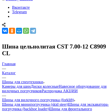
Вконтакте
Telegram
Шина цельнолитая CST 7.00-12 С8909
CL
Главная
—
Каталог
—
Шины для спецтехники
Камеры для шин
Диски колесные
Навесное оборудование для
вилочных погрузчиков
Распродажа АКЦИИ
—
Шины для вилочного погрузчика (forklift)
Шины для минипогрузчика (skid steer)
Шины для экскаватора-
погрузчика (backhoe loader)
Шины для фронтального