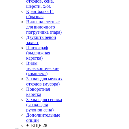
отходов, сена,
шерсти, х/б).
Кран-балка Г-
образная
Вилы паллетные
для вилочного
погрузчика (пара)
Двухштыревой
захват
Пантограф
(выдвижная
каретка)
Вилы
телескопические
(комплект)
Захват для мелких
отходов (мусора)
Поворотная
каретка
Захват для сенажа
(захват для
рулонов сена)
Дополнительные
опции
+ ЕЩЕ 28