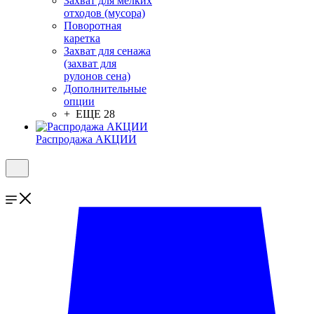
Захват для мелких
отходов (мусора)
Поворотная
каретка
Захват для сенажа
(захват для
рулонов сена)
Дополнительные
опции
+ ЕЩЕ 28
Распродажа АКЦИИ