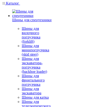
Каталог
Шины для спецтехники
Шины для
вилочного
погрузчика
(forklift)
Шины для
минипогрузчика
(skid steer)
Шины для
экскаватора-
погрузчика
(backhoe loader)
Шины для
фронтального
погрузчика
Шины для
экскаватора
Шины для катка
Шины для
телескопического