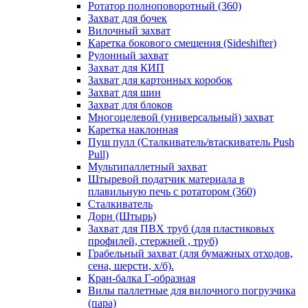
Ротатор полноповоротный (360)
Захват для бочек
Вилочный захват
Каретка бокового смещения (Sideshifter)
Рулонный захват
Захват для КИП
Захват для картонных коробок
Захват для шин
Захват для блоков
Многоцелевой (универсальный) захват
Каретка наклонная
Пуш пулл (Сталкиватель/втаскиватель Push
Pull)
Мультипаллетный захват
Штыревой податчик материала в
плавильную печь с ротатором (360)
Сталкиватель
Дорн (Штырь)
Захват для ПВХ труб (для пластиковых
профилей, стержней , труб)
Грабельный захват (для бумажных отходов,
сена, шерсти, х/б).
Кран-балка Г-образная
Вилы паллетные для вилочного погрузчика
(пара)