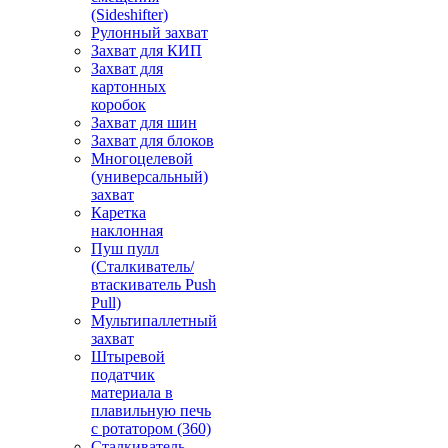
(Sideshifter)
Рулонный захват
Захват для КИП
Захват для
картонных
коробок
Захват для шин
Захват для блоков
Многоцелевой
(универсальный)
захват
Каретка
наклонная
Пуш пулл
(Сталкиватель/
втаскиватель Push
Pull)
Мультипаллетный
захват
Штыревой
податчик
материала в
плавильную печь
с ротатором (360)
Сталкиватель