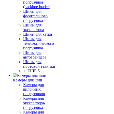
погрузчика
(backhoe loader)
Шины для
фронтального
погрузчика
Шины для
экскаватора
Шины для катка
Шины для
телескопического
погрузчика
Шины для
автогрейдера
Шины для
портовой техники
+ ЕЩЕ 5
Камеры для шин
Камеры для
вилочных
погрузчиков
Камеры для
экскаватора-
погрузчика
Камеры для