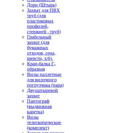
Дорн (Штырь)
Захват для ПВХ
труб (для
пластиковых
профилей,
стержней , труб)
Грабельный
захват (для
бумажных
отходов, сена,
шерсти, х/б).
Кран-балка Г-
образная
Вилы паллетные
для вилочного
погрузчика (пара)
Двухштыревой
захват
Пантограф
(выдвижная
каретка)
Вилы
телескопические
(комплект)