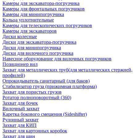
Камеры для экскаватора-погрузчика
Камеры для фронтальных погрузчиков
Камеры для минипогрузчика
Кольца уплотнительные
Камеры для телескопических погрузчиков
Камеры для экскаваторов
Диски колесные
Диски для экскаватора-погрузчика
Диски для минипогрузчика
Диски для вилочного погрузчика
Навесное оборудование для вилочных погрузчиков
Позиционер вил
Захват для металлических труб(для металлических стержней,
профилей)
Опрокидыватель санитарный (для баков)
Стабилизатор груза (прижимная платформа)
Захват для пористых грузов
Ротатор полноповоротный (360)
Захват для бочек
Вилочный захват
Каретка бокового смещения (Sideshifter)
Рулонный захват
Захват для КИП
Захват для картонных коробок
Захват для шин