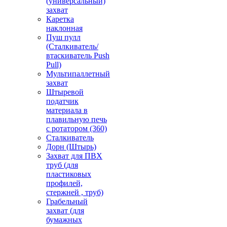
(универсальный)
захват
Каретка
наклонная
Пуш пулл
(Сталкиватель/
втаскиватель Push
Pull)
Мультипаллетный
захват
Штыревой
податчик
материала в
плавильную печь
с ротатором (360)
Сталкиватель
Дорн (Штырь)
Захват для ПВХ
труб (для
пластиковых
профилей,
стержней , труб)
Грабельный
захват (для
бумажных