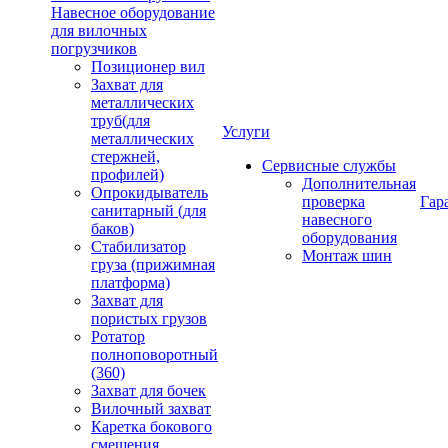
Навесное оборудование
для вилочных
погрузчиков
Позиционер вил
Захват для
металлических
труб(для
Услуги
металлических
стержней,
Сервисные службы
профилей)
Дополнительная
Опрокидыватель
проверка
Гар
санитарный (для
навесного
баков)
оборудования
Стабилизатор
Монтаж шин
груза (прижимная
платформа)
Захват для
пористых грузов
Ротатор
полноповоротный
(360)
Захват для бочек
Вилочный захват
Каретка бокового
смещения