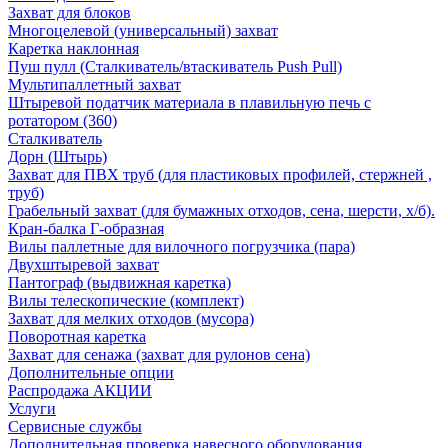
Захват для блоков
Многоцелевой (универсальный) захват
Каретка наклонная
Пуш пулл (Сталкиватель/втаскиватель Push Pull)
Мультипаллетный захват
Штыревой податчик материала в плавильную печь с
ротатором (360)
Сталкиватель
Дорн (Штырь)
Захват для ПВХ труб (для пластиковых профилей, стержней ,
труб)
Грабельный захват (для бумажных отходов, сена, шерсти, х/б).
Кран-балка Г-образная
Вилы паллетные для вилочного погрузчика (пара)
Двухштыревой захват
Пантограф (выдвижная каретка)
Вилы телескопические (комплект)
Захват для мелких отходов (мусора)
Поворотная каретка
Захват для сенажа (захват для рулонов сена)
Дополнительные опции
Распродажа АКЦИИ
Услуги
Сервисные службы
Дополнительная проверка навесного оборудования