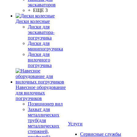
экскаваторов
+ ЕЩЕ 3
Диски колесные
Диски для
экскаватора-
погрузчика
Диски для
минипогрузчика
Диски для
вилочного
погрузчика
Навесное оборудование
для вилочных
погрузчиков
Позиционер вил
Захват для
металлических
труб(для
Услуги
металлических
стержней,
Сервисные службы
профилей)