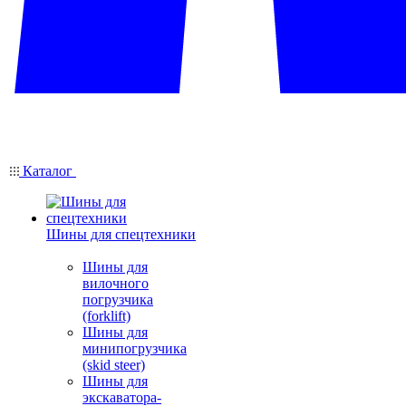
Каталог
Шины для спецтехники
Шины для
вилочного
погрузчика
(forklift)
Шины для
минипогрузчика
(skid steer)
Шины для
экскаватора-