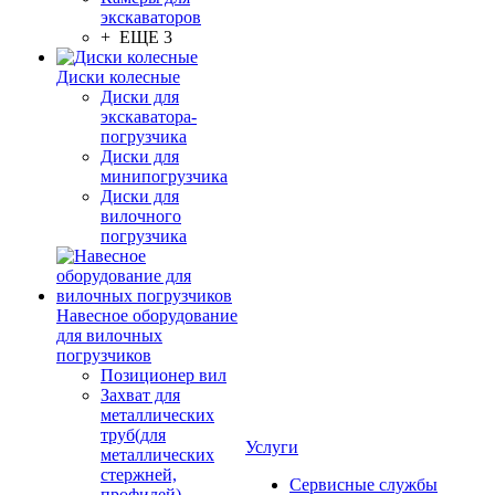
экскаваторов
+ ЕЩЕ 3
Диски колесные
Диски для
экскаватора-
погрузчика
Диски для
минипогрузчика
Диски для
вилочного
погрузчика
Навесное оборудование
для вилочных
погрузчиков
Позиционер вил
Захват для
металлических
труб(для
Услуги
металлических
стержней,
Сервисные службы
профилей)