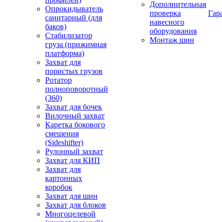
Дополнительная
Опрокидыватель
проверка
Гар
санитарный (для
навесного
баков)
оборудования
Стабилизатор
Монтаж шин
груза (прижимная
платформа)
Захват для
пористых грузов
Ротатор
полноповоротный
(360)
Захват для бочек
Вилочный захват
Каретка бокового
смещения
(Sideshifter)
Рулонный захват
Захват для КИП
Захват для
картонных
коробок
Захват для шин
Захват для блоков
Многоцелевой