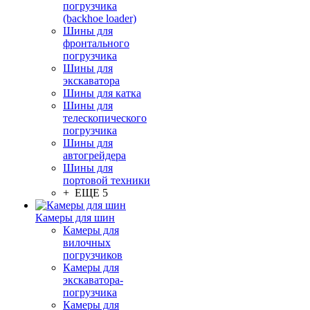
погрузчика
(backhoe loader)
Шины для
фронтального
погрузчика
Шины для
экскаватора
Шины для катка
Шины для
телескопического
погрузчика
Шины для
автогрейдера
Шины для
портовой техники
+ ЕЩЕ 5
Камеры для шин
Камеры для
вилочных
погрузчиков
Камеры для
экскаватора-
погрузчика
Камеры для