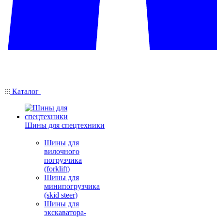
Каталог
Шины для спецтехники
Шины для
вилочного
погрузчика
(forklift)
Шины для
минипогрузчика
(skid steer)
Шины для
экскаватора-