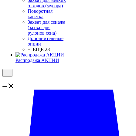
Захват для мелких
отходов (мусора)
Поворотная
каретка
Захват для сенажа
(захват для
рулонов сена)
Дополнительные
опции
+ ЕЩЕ 28
Распродажа АКЦИИ