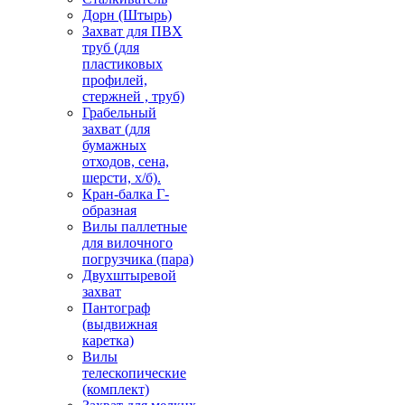
Дорн (Штырь)
Захват для ПВХ
труб (для
пластиковых
профилей,
стержней , труб)
Грабельный
захват (для
бумажных
отходов, сена,
шерсти, х/б).
Кран-балка Г-
образная
Вилы паллетные
для вилочного
погрузчика (пара)
Двухштыревой
захват
Пантограф
(выдвижная
каретка)
Вилы
телескопические
(комплект)