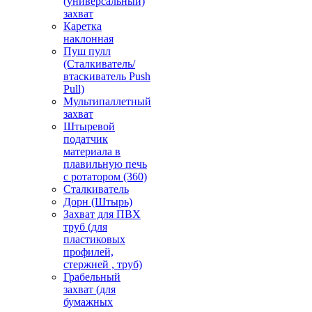
(универсальный)
захват
Каретка
наклонная
Пуш пулл
(Сталкиватель/
втаскиватель Push
Pull)
Мультипаллетный
захват
Штыревой
податчик
материала в
плавильную печь
с ротатором (360)
Сталкиватель
Дорн (Штырь)
Захват для ПВХ
труб (для
пластиковых
профилей,
стержней , труб)
Грабельный
захват (для
бумажных