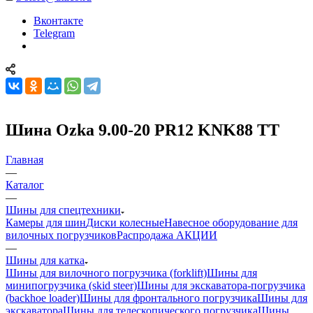
Вконтакте
Telegram
Шина Ozka 9.00-20 PR12 KNK88 ТТ
Главная
—
Каталог
—
Шины для спецтехники
Камеры для шин
Диски колесные
Навесное оборудование для
вилочных погрузчиков
Распродажа АКЦИИ
—
Шины для катка
Шины для вилочного погрузчика (forklift)
Шины для
минипогрузчика (skid steer)
Шины для экскаватора-погрузчика
(backhoe loader)
Шины для фронтального погрузчика
Шины для
экскаватора
Шины для телескопического погрузчика
Шины