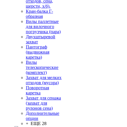
отходов, сена,
шерсти, х/б).
Кран-балка Г-
образная
Вилы паллетные
для вилочного
погрузчика (пара)
Двухштыревой
захват
Пантограф
(выдвижная
каретка)
Вилы
телескопические
(комплект)
Захват для мелких
отходов (мусора)
Поворотная
каретка
Захват для сенажа
(захват для
рулонов сена)
Дополнительные
опции
+ ЕЩЕ 28