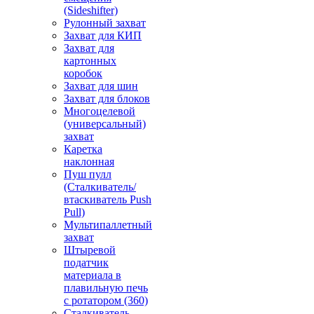
(Sideshifter)
Рулонный захват
Захват для КИП
Захват для
картонных
коробок
Захват для шин
Захват для блоков
Многоцелевой
(универсальный)
захват
Каретка
наклонная
Пуш пулл
(Сталкиватель/
втаскиватель Push
Pull)
Мультипаллетный
захват
Штыревой
податчик
материала в
плавильную печь
с ротатором (360)
Сталкиватель