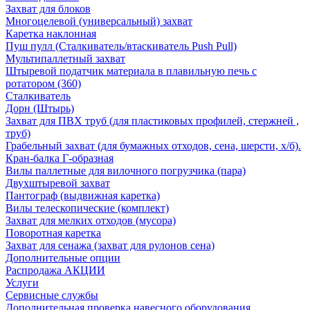
Захват для блоков
Многоцелевой (универсальный) захват
Каретка наклонная
Пуш пулл (Сталкиватель/втаскиватель Push Pull)
Мультипаллетный захват
Штыревой податчик материала в плавильную печь с
ротатором (360)
Сталкиватель
Дорн (Штырь)
Захват для ПВХ труб (для пластиковых профилей, стержней ,
труб)
Грабельный захват (для бумажных отходов, сена, шерсти, х/б).
Кран-балка Г-образная
Вилы паллетные для вилочного погрузчика (пара)
Двухштыревой захват
Пантограф (выдвижная каретка)
Вилы телескопические (комплект)
Захват для мелких отходов (мусора)
Поворотная каретка
Захват для сенажа (захват для рулонов сена)
Дополнительные опции
Распродажа АКЦИИ
Услуги
Сервисные службы
Дополнительная проверка навесного оборудования