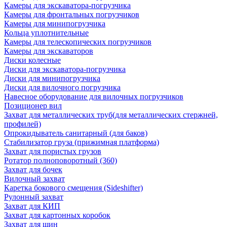
Камеры для экскаватора-погрузчика
Камеры для фронтальных погрузчиков
Камеры для минипогрузчика
Кольца уплотнительные
Камеры для телескопических погрузчиков
Камеры для экскаваторов
Диски колесные
Диски для экскаватора-погрузчика
Диски для минипогрузчика
Диски для вилочного погрузчика
Навесное оборудование для вилочных погрузчиков
Позиционер вил
Захват для металлических труб(для металлических стержней,
профилей)
Опрокидыватель санитарный (для баков)
Стабилизатор груза (прижимная платформа)
Захват для пористых грузов
Ротатор полноповоротный (360)
Захват для бочек
Вилочный захват
Каретка бокового смещения (Sideshifter)
Рулонный захват
Захват для КИП
Захват для картонных коробок
Захват для шин