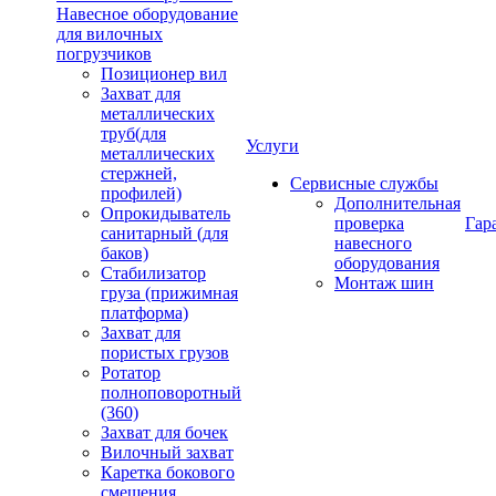
Навесное оборудование
для вилочных
погрузчиков
Позиционер вил
Захват для
металлических
труб(для
Услуги
металлических
стержней,
Сервисные службы
профилей)
Дополнительная
Опрокидыватель
проверка
Гар
санитарный (для
навесного
баков)
оборудования
Стабилизатор
Монтаж шин
груза (прижимная
платформа)
Захват для
пористых грузов
Ротатор
полноповоротный
(360)
Захват для бочек
Вилочный захват
Каретка бокового
смещения