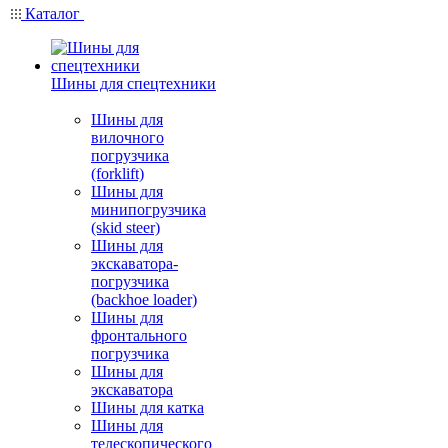
Каталог
Шины для спецтехники
Шины для
вилочного
погрузчика
(forklift)
Шины для
минипогрузчика
(skid steer)
Шины для
экскаватора-
погрузчика
(backhoe loader)
Шины для
фронтального
погрузчика
Шины для
экскаватора
Шины для катка
Шины для
телескопического