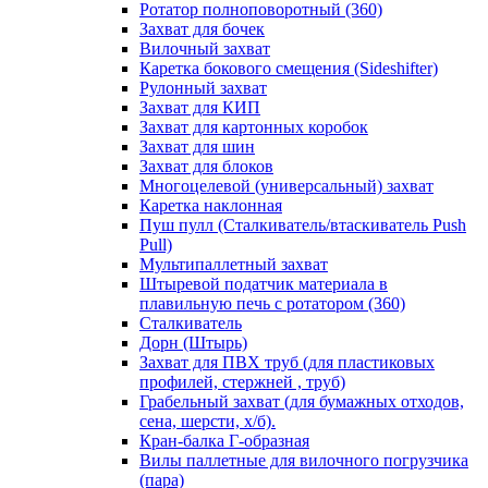
Ротатор полноповоротный (360)
Захват для бочек
Вилочный захват
Каретка бокового смещения (Sideshifter)
Рулонный захват
Захват для КИП
Захват для картонных коробок
Захват для шин
Захват для блоков
Многоцелевой (универсальный) захват
Каретка наклонная
Пуш пулл (Сталкиватель/втаскиватель Push
Pull)
Мультипаллетный захват
Штыревой податчик материала в
плавильную печь с ротатором (360)
Сталкиватель
Дорн (Штырь)
Захват для ПВХ труб (для пластиковых
профилей, стержней , труб)
Грабельный захват (для бумажных отходов,
сена, шерсти, х/б).
Кран-балка Г-образная
Вилы паллетные для вилочного погрузчика
(пара)