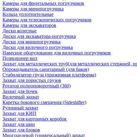
Камеры для фронтальных погрузчиков
Камеры для минипогрузчика
Кольца уплотнительные
Камеры для телескопических погрузчиков
Камеры для экскаваторов
Диски колесные
Диски для экскаватора-погрузчика
Диски для минипогрузчика
Диски для вилочного погрузчика
Навесное оборудование для вилочных погрузчиков
Позиционер вил
Захват для металлических труб(для металлических стержней, п
Опрокидыватель санитарный (для баков)
Стабилизатор груза (прижимная платформа)
Захват для пористых грузов
Ротатор полноповоротный (360)
Захват для бочек
Вилочный захват
Каретка бокового смещения (Sideshifter)
Рулонный захват
Захват для КИП
Захват для картонных коробок
Захват для шин
Захват для блоков
Многоцелевой (универсальный) захват