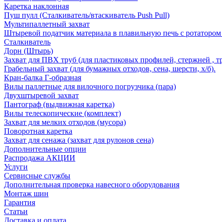
Каретка наклонная
Пуш пулл (Сталкиватель/втаскиватель Push Pull)
Мультипаллетный захват
Штыревой податчик материала в плавильную печь с ротатором 
Сталкиватель
Дорн (Штырь)
Захват для ПВХ труб (для пластиковых профилей, стержней , т
Грабельный захват (для бумажных отходов, сена, шерсти, х/б).
Кран-балка Г-образная
Вилы паллетные для вилочного погрузчика (пара)
Двухштыревой захват
Пантограф (выдвижная каретка)
Вилы телескопические (комплект)
Захват для мелких отходов (мусора)
Поворотная каретка
Захват для сенажа (захват для рулонов сена)
Дополнительные опции
Распродажа АКЦИИ
Услуги
Сервисные службы
Дополнительная проверка навесного оборудования
Монтаж шин
Гарантия
Статьи
Доставка и оплата