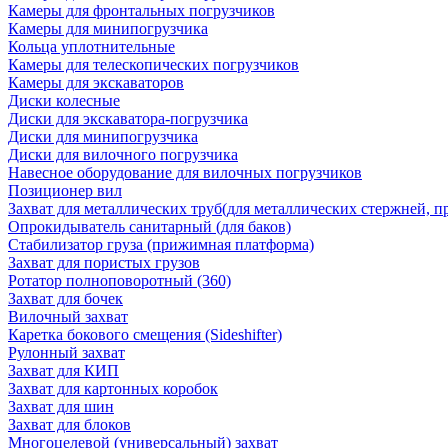
Камеры для фронтальных погрузчиков
Камеры для минипогрузчика
Кольца уплотнительные
Камеры для телескопических погрузчиков
Камеры для экскаваторов
Диски колесные
Диски для экскаватора-погрузчика
Диски для минипогрузчика
Диски для вилочного погрузчика
Навесное оборудование для вилочных погрузчиков
Позиционер вил
Захват для металлических труб(для металлических стержней, п
Опрокидыватель санитарный (для баков)
Стабилизатор груза (прижимная платформа)
Захват для пористых грузов
Ротатор полноповоротный (360)
Захват для бочек
Вилочный захват
Каретка бокового смещения (Sideshifter)
Рулонный захват
Захват для КИП
Захват для картонных коробок
Захват для шин
Захват для блоков
Многоцелевой (универсальный) захват