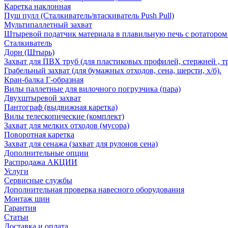
Каретка наклонная
Пуш пулл (Сталкиватель/втаскиватель Push Pull)
Мультипаллетный захват
Штыревой податчик материала в плавильную печь с ротатором 
Сталкиватель
Дорн (Штырь)
Захват для ПВХ труб (для пластиковых профилей, стержней , т
Грабельный захват (для бумажных отходов, сена, шерсти, х/б).
Кран-балка Г-образная
Вилы паллетные для вилочного погрузчика (пара)
Двухштыревой захват
Пантограф (выдвижная каретка)
Вилы телескопические (комплект)
Захват для мелких отходов (мусора)
Поворотная каретка
Захват для сенажа (захват для рулонов сена)
Дополнительные опции
Распродажа АКЦИИ
Услуги
Сервисные службы
Дополнительная проверка навесного оборудования
Монтаж шин
Гарантия
Статьи
Доставка и оплата