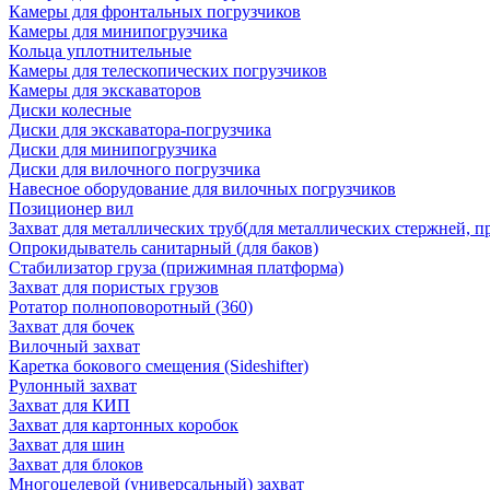
Камеры для фронтальных погрузчиков
Камеры для минипогрузчика
Кольца уплотнительные
Камеры для телескопических погрузчиков
Камеры для экскаваторов
Диски колесные
Диски для экскаватора-погрузчика
Диски для минипогрузчика
Диски для вилочного погрузчика
Навесное оборудование для вилочных погрузчиков
Позиционер вил
Захват для металлических труб(для металлических стержней, п
Опрокидыватель санитарный (для баков)
Стабилизатор груза (прижимная платформа)
Захват для пористых грузов
Ротатор полноповоротный (360)
Захват для бочек
Вилочный захват
Каретка бокового смещения (Sideshifter)
Рулонный захват
Захват для КИП
Захват для картонных коробок
Захват для шин
Захват для блоков
Многоцелевой (универсальный) захват