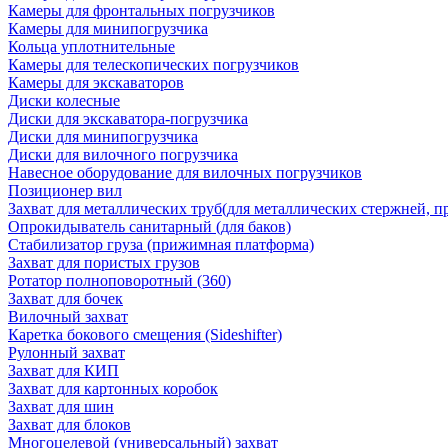
Камеры для фронтальных погрузчиков
Камеры для минипогрузчика
Кольца уплотнительные
Камеры для телескопических погрузчиков
Камеры для экскаваторов
Диски колесные
Диски для экскаватора-погрузчика
Диски для минипогрузчика
Диски для вилочного погрузчика
Навесное оборудование для вилочных погрузчиков
Позиционер вил
Захват для металлических труб(для металлических стержней, п
Опрокидыватель санитарный (для баков)
Стабилизатор груза (прижимная платформа)
Захват для пористых грузов
Ротатор полноповоротный (360)
Захват для бочек
Вилочный захват
Каретка бокового смещения (Sideshifter)
Рулонный захват
Захват для КИП
Захват для картонных коробок
Захват для шин
Захват для блоков
Многоцелевой (универсальный) захват