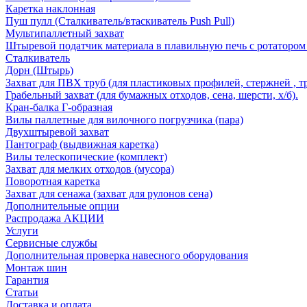
Каретка наклонная
Пуш пулл (Сталкиватель/втаскиватель Push Pull)
Мультипаллетный захват
Штыревой податчик материала в плавильную печь с ротатором 
Сталкиватель
Дорн (Штырь)
Захват для ПВХ труб (для пластиковых профилей, стержней , т
Грабельный захват (для бумажных отходов, сена, шерсти, х/б).
Кран-балка Г-образная
Вилы паллетные для вилочного погрузчика (пара)
Двухштыревой захват
Пантограф (выдвижная каретка)
Вилы телескопические (комплект)
Захват для мелких отходов (мусора)
Поворотная каретка
Захват для сенажа (захват для рулонов сена)
Дополнительные опции
Распродажа АКЦИИ
Услуги
Сервисные службы
Дополнительная проверка навесного оборудования
Монтаж шин
Гарантия
Статьи
Доставка и оплата