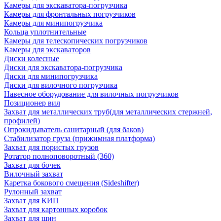
Камеры для экскаватора-погрузчика
Камеры для фронтальных погрузчиков
Камеры для минипогрузчика
Кольца уплотнительные
Камеры для телескопических погрузчиков
Камеры для экскаваторов
Диски колесные
Диски для экскаватора-погрузчика
Диски для минипогрузчика
Диски для вилочного погрузчика
Навесное оборудование для вилочных погрузчиков
Позиционер вил
Захват для металлических труб(для металлических стержней,
профилей)
Опрокидыватель санитарный (для баков)
Стабилизатор груза (прижимная платформа)
Захват для пористых грузов
Ротатор полноповоротный (360)
Захват для бочек
Вилочный захват
Каретка бокового смещения (Sideshifter)
Рулонный захват
Захват для КИП
Захват для картонных коробок
Захват для шин