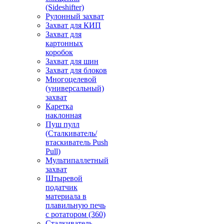
(Sideshifter)
Рулонный захват
Захват для КИП
Захват для
картонных
коробок
Захват для шин
Захват для блоков
Многоцелевой
(универсальный)
захват
Каретка
наклонная
Пуш пулл
(Сталкиватель/
втаскиватель Push
Pull)
Мультипаллетный
захват
Штыревой
податчик
материала в
плавильную печь
с ротатором (360)
Сталкиватель