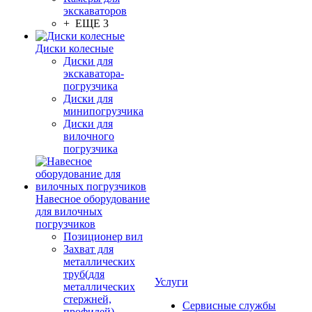
экскаваторов
+ ЕЩЕ 3
Диски колесные
Диски для
экскаватора-
погрузчика
Диски для
минипогрузчика
Диски для
вилочного
погрузчика
Навесное оборудование
для вилочных
погрузчиков
Позиционер вил
Захват для
металлических
труб(для
Услуги
металлических
стержней,
Сервисные службы
профилей)