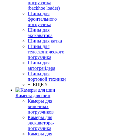
погрузчика
(backhoe loader)
Шины для
фронтального
погрузчика
Шины для
экскаватора
Шины для катка
Шины для
телескопического
погрузчика
Шины для
автогрейдера
Шины для
портовой техники
+ ЕЩЕ 5
Камеры для шин
Камеры для
вилочных
погрузчиков
Камеры для
экскаватора-
погрузчика
Камеры для