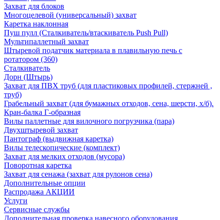
Захват для блоков
Многоцелевой (универсальный) захват
Каретка наклонная
Пуш пулл (Сталкиватель/втаскиватель Push Pull)
Мультипаллетный захват
Штыревой податчик материала в плавильную печь с
ротатором (360)
Сталкиватель
Дорн (Штырь)
Захват для ПВХ труб (для пластиковых профилей, стержней ,
труб)
Грабельный захват (для бумажных отходов, сена, шерсти, х/б).
Кран-балка Г-образная
Вилы паллетные для вилочного погрузчика (пара)
Двухштыревой захват
Пантограф (выдвижная каретка)
Вилы телескопические (комплект)
Захват для мелких отходов (мусора)
Поворотная каретка
Захват для сенажа (захват для рулонов сена)
Дополнительные опции
Распродажа АКЦИИ
Услуги
Сервисные службы
Дополнительная проверка навесного оборудования