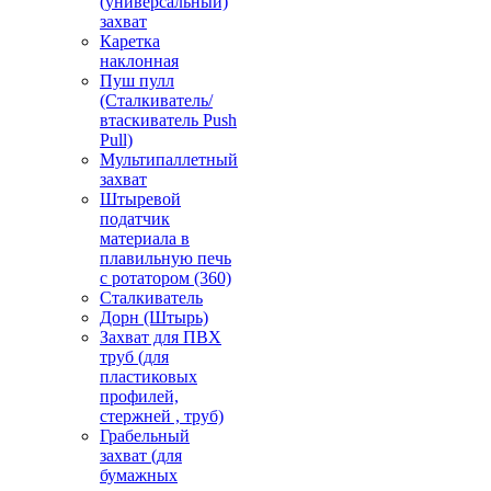
(универсальный)
захват
Каретка
наклонная
Пуш пулл
(Сталкиватель/
втаскиватель Push
Pull)
Мультипаллетный
захват
Штыревой
податчик
материала в
плавильную печь
с ротатором (360)
Сталкиватель
Дорн (Штырь)
Захват для ПВХ
труб (для
пластиковых
профилей,
стержней , труб)
Грабельный
захват (для
бумажных