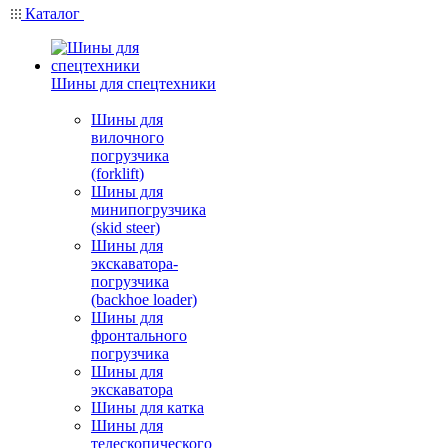
Каталог
Шины для спецтехники
Шины для
вилочного
погрузчика
(forklift)
Шины для
минипогрузчика
(skid steer)
Шины для
экскаватора-
погрузчика
(backhoe loader)
Шины для
фронтального
погрузчика
Шины для
экскаватора
Шины для катка
Шины для
телескопического