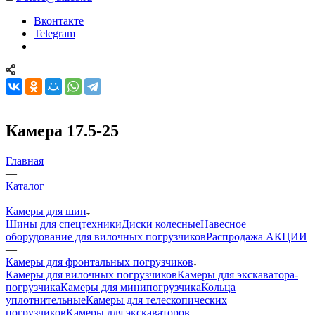
Вконтакте
Telegram
Камера 17.5-25
Главная
—
Каталог
—
Камеры для шин
Шины для спецтехники
Диски колесные
Навесное
оборудование для вилочных погрузчиков
Распродажа АКЦИИ
—
Камеры для фронтальных погрузчиков
Камеры для вилочных погрузчиков
Камеры для экскаватора-
погрузчика
Камеры для минипогрузчика
Кольца
уплотнительные
Камеры для телескопических
погрузчиков
Камеры для экскаваторов