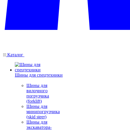
Каталог
Шины для спецтехники
Шины для
вилочного
погрузчика
(forklift)
Шины для
минипогрузчика
(skid steer)
Шины для
экскаватора-