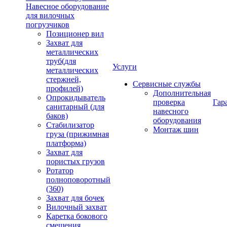
Навесное оборудование
для вилочных
погрузчиков
Позиционер вил
Захват для
металлических
труб(для
Услуги
металлических
стержней,
Сервисные службы
профилей)
Дополнительная
Опрокидыватель
проверка
Гар
санитарный (для
навесного
баков)
оборудования
Стабилизатор
Монтаж шин
груза (прижимная
платформа)
Захват для
пористых грузов
Ротатор
полноповоротный
(360)
Захват для бочек
Вилочный захват
Каретка бокового
смещения