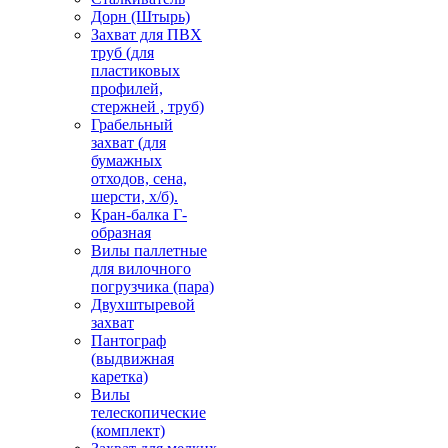
Дорн (Штырь)
Захват для ПВХ
труб (для
пластиковых
профилей,
стержней , труб)
Грабельный
захват (для
бумажных
отходов, сена,
шерсти, х/б).
Кран-балка Г-
образная
Вилы паллетные
для вилочного
погрузчика (пара)
Двухштыревой
захват
Пантограф
(выдвижная
каретка)
Вилы
телескопические
(комплект)