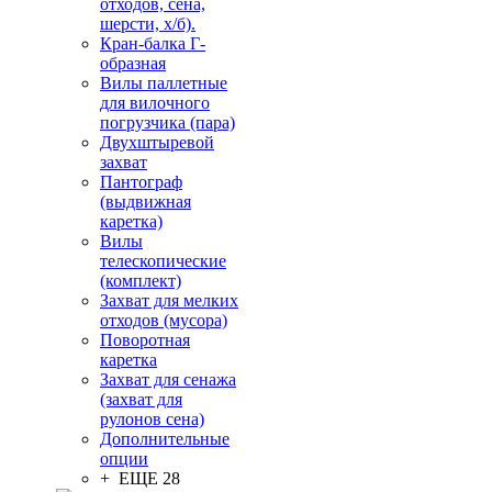
отходов, сена,
шерсти, х/б).
Кран-балка Г-
образная
Вилы паллетные
для вилочного
погрузчика (пара)
Двухштыревой
захват
Пантограф
(выдвижная
каретка)
Вилы
телескопические
(комплект)
Захват для мелких
отходов (мусора)
Поворотная
каретка
Захват для сенажа
(захват для
рулонов сена)
Дополнительные
опции
+ ЕЩЕ 28