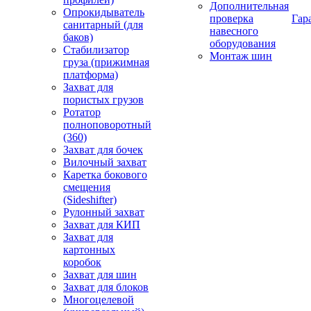
Дополнительная
Опрокидыватель
проверка
Гар
санитарный (для
навесного
баков)
оборудования
Стабилизатор
Монтаж шин
груза (прижимная
платформа)
Захват для
пористых грузов
Ротатор
полноповоротный
(360)
Захват для бочек
Вилочный захват
Каретка бокового
смещения
(Sideshifter)
Рулонный захват
Захват для КИП
Захват для
картонных
коробок
Захват для шин
Захват для блоков
Многоцелевой