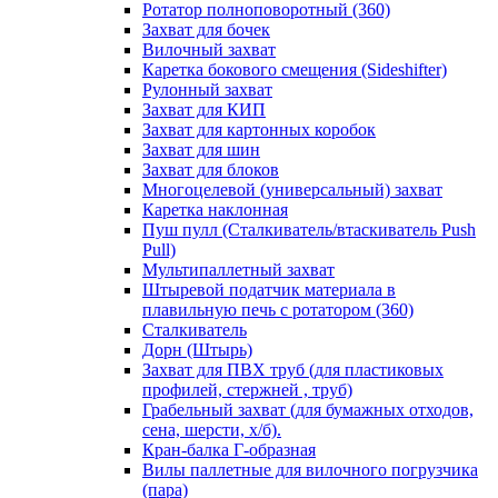
Ротатор полноповоротный (360)
Захват для бочек
Вилочный захват
Каретка бокового смещения (Sideshifter)
Рулонный захват
Захват для КИП
Захват для картонных коробок
Захват для шин
Захват для блоков
Многоцелевой (универсальный) захват
Каретка наклонная
Пуш пулл (Сталкиватель/втаскиватель Push
Pull)
Мультипаллетный захват
Штыревой податчик материала в
плавильную печь с ротатором (360)
Сталкиватель
Дорн (Штырь)
Захват для ПВХ труб (для пластиковых
профилей, стержней , труб)
Грабельный захват (для бумажных отходов,
сена, шерсти, х/б).
Кран-балка Г-образная
Вилы паллетные для вилочного погрузчика
(пара)