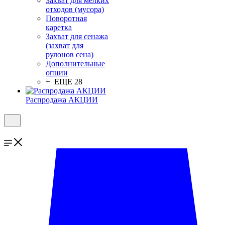
Захват для мелких
отходов (мусора)
Поворотная
каретка
Захват для сенажа
(захват для
рулонов сена)
Дополнительные
опции
+ ЕЩЕ 28
Распродажа АКЦИИ