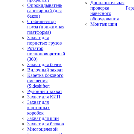
Дополнительная
Опрокидыватель
проверка
Гар
санитарный (для
навесного
баков)
оборудования
Стабилизатор
Монтаж шин
груза (прижимная
платформа)
Захват для
пористых грузов
Ротатор
полноповоротный
(360)
Захват для бочек
Вилочный захват
Каретка бокового
смещения
(Sideshifter)
Рулонный захват
Захват для КИП
Захват для
картонных
коробок
Захват для шин
Захват для блоков
Многоцелевой