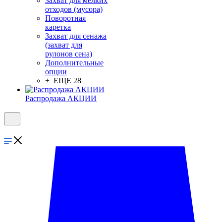
Захват для мелких
отходов (мусора)
Поворотная
каретка
Захват для сенажа
(захват для
рулонов сена)
Дополнительные
опции
+ ЕЩЕ 28
Распродажа АКЦИИ