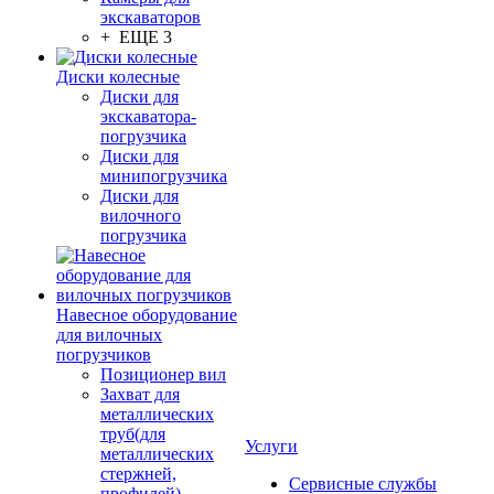
экскаваторов
+ ЕЩЕ 3
Диски колесные
Диски для
экскаватора-
погрузчика
Диски для
минипогрузчика
Диски для
вилочного
погрузчика
Навесное оборудование
для вилочных
погрузчиков
Позиционер вил
Захват для
металлических
труб(для
Услуги
металлических
стержней,
Сервисные службы
профилей)