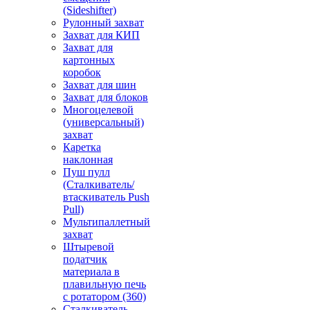
(Sideshifter)
Рулонный захват
Захват для КИП
Захват для
картонных
коробок
Захват для шин
Захват для блоков
Многоцелевой
(универсальный)
захват
Каретка
наклонная
Пуш пулл
(Сталкиватель/
втаскиватель Push
Pull)
Мультипаллетный
захват
Штыревой
податчик
материала в
плавильную печь
с ротатором (360)
Сталкиватель