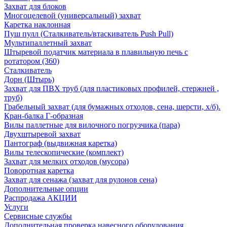
Захват для блоков
Многоцелевой (универсальный) захват
Каретка наклонная
Пуш пулл (Сталкиватель/втаскиватель Push Pull)
Мультипаллетный захват
Штыревой податчик материала в плавильную печь с
ротатором (360)
Сталкиватель
Дорн (Штырь)
Захват для ПВХ труб (для пластиковых профилей, стержней ,
труб)
Грабельный захват (для бумажных отходов, сена, шерсти, х/б).
Кран-балка Г-образная
Вилы паллетные для вилочного погрузчика (пара)
Двухштыревой захват
Пантограф (выдвижная каретка)
Вилы телескопические (комплект)
Захват для мелких отходов (мусора)
Поворотная каретка
Захват для сенажа (захват для рулонов сена)
Дополнительные опции
Распродажа АКЦИИ
Услуги
Сервисные службы
Дополнительная проверка навесного оборудования