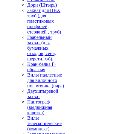
Дорн (Штырь)
Захват для ПВХ
труб (для
пластиковых
профилей,
стержней , труб)
Грабельный
захват (для
бумажных
отходов, сена,
шерсти, х/б).
Кран-балка Г-
образная
Вилы паллетные
для вилочного
погрузчика (пара)
Двухштыревой
захват
Пантограф
(выдвижная
каретка)
Вилы
телескопические
(комплект)