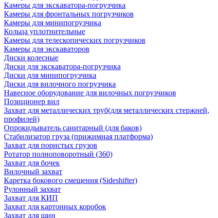
Камеры для экскаватора-погрузчика
Камеры для фронтальных погрузчиков
Камеры для минипогрузчика
Кольца уплотнительные
Камеры для телескопических погрузчиков
Камеры для экскаваторов
Диски колесные
Диски для экскаватора-погрузчика
Диски для минипогрузчика
Диски для вилочного погрузчика
Навесное оборудование для вилочных погрузчиков
Позиционер вил
Захват для металлических труб(для металлических стержней,
профилей)
Опрокидыватель санитарный (для баков)
Стабилизатор груза (прижимная платформа)
Захват для пористых грузов
Ротатор полноповоротный (360)
Захват для бочек
Вилочный захват
Каретка бокового смещения (Sideshifter)
Рулонный захват
Захват для КИП
Захват для картонных коробок
Захват для шин