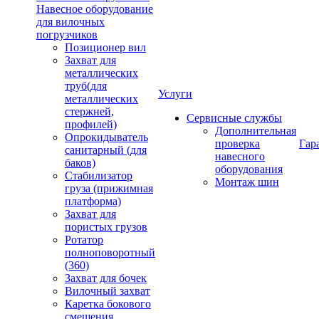
Навесное оборудование
для вилочных
погрузчиков
Позиционер вил
Захват для
металлических
труб(для
Услуги
металлических
стержней,
Сервисные службы
профилей)
Дополнительная
Опрокидыватель
проверка
Гар
санитарный (для
навесного
баков)
оборудования
Стабилизатор
Монтаж шин
груза (прижимная
платформа)
Захват для
пористых грузов
Ротатор
полноповоротный
(360)
Захват для бочек
Вилочный захват
Каретка бокового
смещения