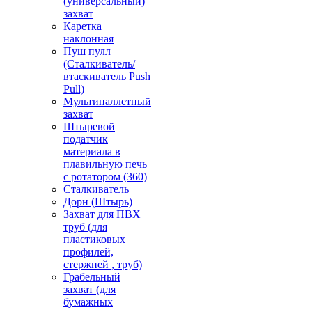
(универсальный)
захват
Каретка
наклонная
Пуш пулл
(Сталкиватель/
втаскиватель Push
Pull)
Мультипаллетный
захват
Штыревой
податчик
материала в
плавильную печь
с ротатором (360)
Сталкиватель
Дорн (Штырь)
Захват для ПВХ
труб (для
пластиковых
профилей,
стержней , труб)
Грабельный
захват (для
бумажных