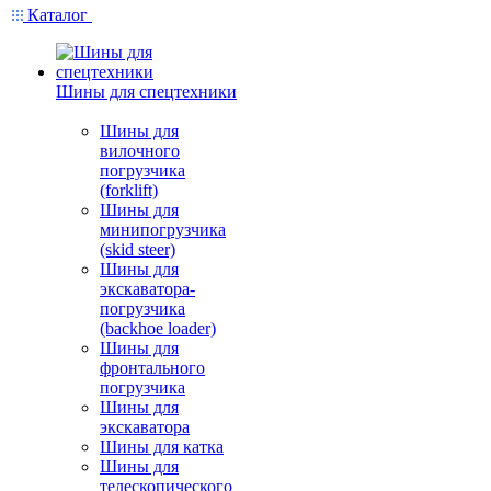
Каталог
Шины для спецтехники
Шины для
вилочного
погрузчика
(forklift)
Шины для
минипогрузчика
(skid steer)
Шины для
экскаватора-
погрузчика
(backhoe loader)
Шины для
фронтального
погрузчика
Шины для
экскаватора
Шины для катка
Шины для
телескопического