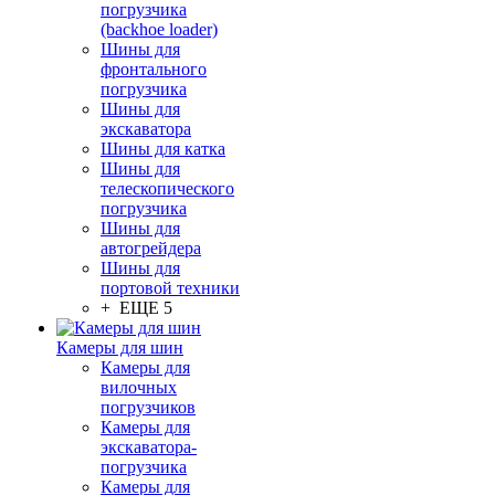
погрузчика
(backhoe loader)
Шины для
фронтального
погрузчика
Шины для
экскаватора
Шины для катка
Шины для
телескопического
погрузчика
Шины для
автогрейдера
Шины для
портовой техники
+ ЕЩЕ 5
Камеры для шин
Камеры для
вилочных
погрузчиков
Камеры для
экскаватора-
погрузчика
Камеры для