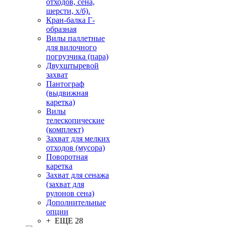
отходов, сена,
шерсти, х/б).
Кран-балка Г-
образная
Вилы паллетные
для вилочного
погрузчика (пара)
Двухштыревой
захват
Пантограф
(выдвижная
каретка)
Вилы
телескопические
(комплект)
Захват для мелких
отходов (мусора)
Поворотная
каретка
Захват для сенажа
(захват для
рулонов сена)
Дополнительные
опции
+ ЕЩЕ 28