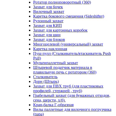
Ротатор полноповоротный (360)
Захват для бочек
Вилочный захват
Каретка бокового смещения (Sideshifter)
Рулонный захват
Захват для КИП
Захват для картонных коробок
Захват для шин
Захват для блоков
Многоцелевой (универсальный) захват
Каретка наклонная
Пуш пулл (Сталкиватель/втаскиватель Push
Pull)
Мультипаллетный захват
Штыревой податчик материала в
плавильную печь с ротатором (360)
Сталкиватель
Дорн (Штырь)
Захват для ПВХ труб (для пластиковых
профилей, стержней , труб)
Грабельный захват (для бумажных отходов,
сена, шерсти, х/б).
Кран-балка Г-образная
Вилы паллетные для вилочного погрузчика
(пара)