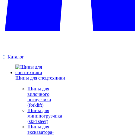
Каталог
Шины для спецтехники
Шины для
вилочного
погрузчика
(forklift)
Шины для
минипогрузчика
(skid steer)
Шины для
экскаватора-