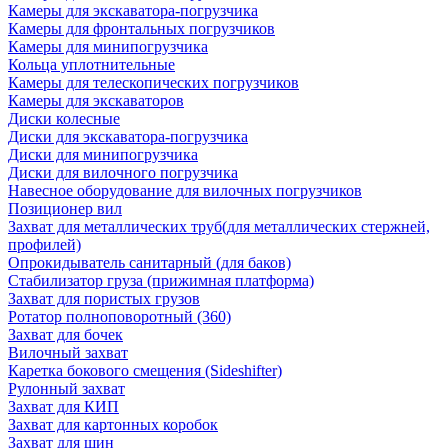
Камеры для экскаватора-погрузчика
Камеры для фронтальных погрузчиков
Камеры для минипогрузчика
Кольца уплотнительные
Камеры для телескопических погрузчиков
Камеры для экскаваторов
Диски колесные
Диски для экскаватора-погрузчика
Диски для минипогрузчика
Диски для вилочного погрузчика
Навесное оборудование для вилочных погрузчиков
Позиционер вил
Захват для металлических труб(для металлических стержней,
профилей)
Опрокидыватель санитарный (для баков)
Стабилизатор груза (прижимная платформа)
Захват для пористых грузов
Ротатор полноповоротный (360)
Захват для бочек
Вилочный захват
Каретка бокового смещения (Sideshifter)
Рулонный захват
Захват для КИП
Захват для картонных коробок
Захват для шин