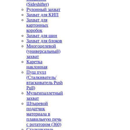
(Sideshifter)
Рулонный захват
Захват для КИП
Захват для
картонных
коробок
Захват для шин
Захват для блоков
Многоцелевой
(универсальный)
захват
Каретка
наклонная
Пуш пулл
(Сталкиватель/
втаскиватель Push
Pull)
Мультипаллетный
захват
Штыревой
податчик
материала в
плавильную печь
с ротатором (360)
Сталкиватель