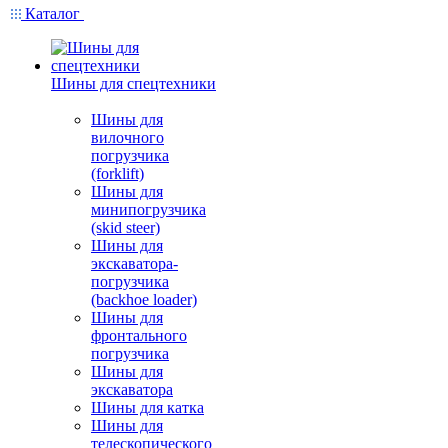
Каталог
Шины для спецтехники
Шины для
вилочного
погрузчика
(forklift)
Шины для
минипогрузчика
(skid steer)
Шины для
экскаватора-
погрузчика
(backhoe loader)
Шины для
фронтального
погрузчика
Шины для
экскаватора
Шины для катка
Шины для
телескопического