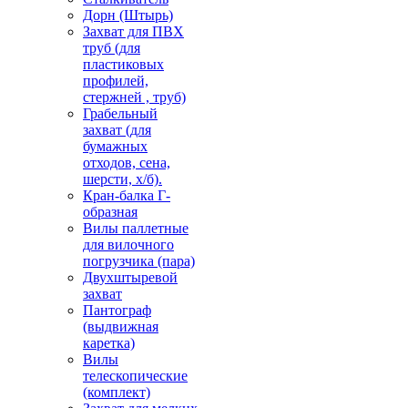
Дорн (Штырь)
Захват для ПВХ
труб (для
пластиковых
профилей,
стержней , труб)
Грабельный
захват (для
бумажных
отходов, сена,
шерсти, х/б).
Кран-балка Г-
образная
Вилы паллетные
для вилочного
погрузчика (пара)
Двухштыревой
захват
Пантограф
(выдвижная
каретка)
Вилы
телескопические
(комплект)