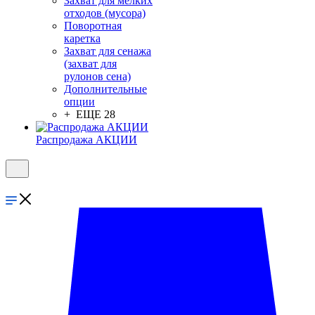
Захват для мелких
отходов (мусора)
Поворотная
каретка
Захват для сенажа
(захват для
рулонов сена)
Дополнительные
опции
+ ЕЩЕ 28
Распродажа АКЦИИ