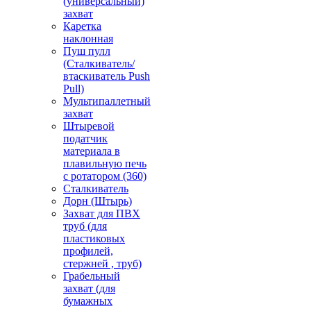
(универсальный)
захват
Каретка
наклонная
Пуш пулл
(Сталкиватель/
втаскиватель Push
Pull)
Мультипаллетный
захват
Штыревой
податчик
материала в
плавильную печь
с ротатором (360)
Сталкиватель
Дорн (Штырь)
Захват для ПВХ
труб (для
пластиковых
профилей,
стержней , труб)
Грабельный
захват (для
бумажных