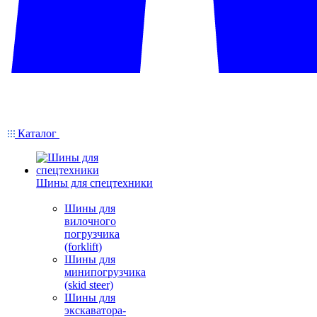
Каталог
Шины для спецтехники
Шины для
вилочного
погрузчика
(forklift)
Шины для
минипогрузчика
(skid steer)
Шины для
экскаватора-