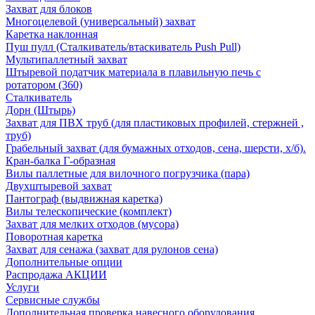
Захват для блоков
Многоцелевой (универсальный) захват
Каретка наклонная
Пуш пулл (Сталкиватель/втаскиватель Push Pull)
Мультипаллетный захват
Штыревой податчик материала в плавильную печь с
ротатором (360)
Сталкиватель
Дорн (Штырь)
Захват для ПВХ труб (для пластиковых профилей, стержней ,
труб)
Грабельный захват (для бумажных отходов, сена, шерсти, х/б).
Кран-балка Г-образная
Вилы паллетные для вилочного погрузчика (пара)
Двухштыревой захват
Пантограф (выдвижная каретка)
Вилы телескопические (комплект)
Захват для мелких отходов (мусора)
Поворотная каретка
Захват для сенажа (захват для рулонов сена)
Дополнительные опции
Распродажа АКЦИИ
Услуги
Сервисные службы
Дополнительная проверка навесного оборудования