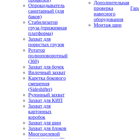
Дополнительная
Опрокидыватель
проверка
Гар
санитарный (для
навесного
баков)
оборудования
Стабилизатор
Монтаж шин
груза (прижимная
платформа)
Захват для
пористых грузов
Ротатор
полноповоротный
(360)
Захват для бочек
Вилочный захват
Каретка бокового
смещения
(Sideshifter)
Рулонный захват
Захват для КИП
Захват для
картонных
коробок
Захват для шин
Захват для блоков
Многоцелевой