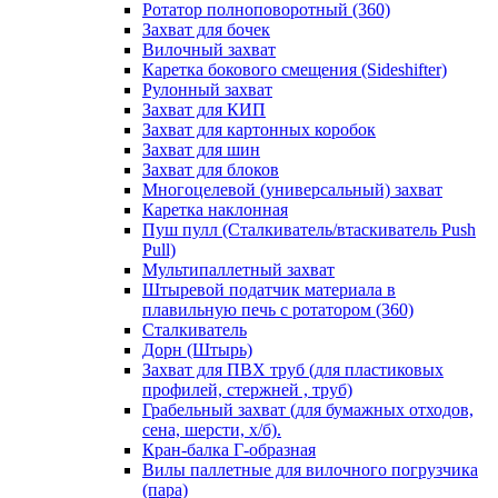
Ротатор полноповоротный (360)
Захват для бочек
Вилочный захват
Каретка бокового смещения (Sideshifter)
Рулонный захват
Захват для КИП
Захват для картонных коробок
Захват для шин
Захват для блоков
Многоцелевой (универсальный) захват
Каретка наклонная
Пуш пулл (Сталкиватель/втаскиватель Push
Pull)
Мультипаллетный захват
Штыревой податчик материала в
плавильную печь с ротатором (360)
Сталкиватель
Дорн (Штырь)
Захват для ПВХ труб (для пластиковых
профилей, стержней , труб)
Грабельный захват (для бумажных отходов,
сена, шерсти, х/б).
Кран-балка Г-образная
Вилы паллетные для вилочного погрузчика
(пара)