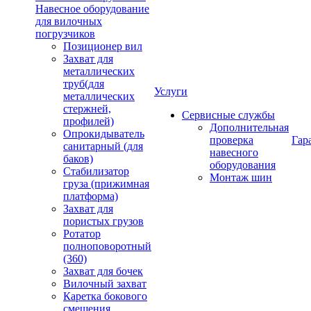
Навесное оборудование
для вилочных
погрузчиков
Позиционер вил
Захват для
металлических
труб(для
Услуги
металлических
стержней,
Сервисные службы
профилей)
Дополнительная
Опрокидыватель
проверка
Гар
санитарный (для
навесного
баков)
оборудования
Стабилизатор
Монтаж шин
груза (прижимная
платформа)
Захват для
пористых грузов
Ротатор
полноповоротный
(360)
Захват для бочек
Вилочный захват
Каретка бокового
смещения