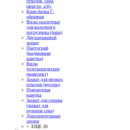
отходов, сена,
шерсти, х/б).
Кран-балка Г-
образная
Вилы паллетные
для вилочного
погрузчика (пара)
Двухштыревой
захват
Пантограф
(выдвижная
каретка)
Вилы
телескопические
(комплект)
Захват для мелких
отходов (мусора)
Поворотная
каретка
Захват для сенажа
(захват для
рулонов сена)
Дополнительные
опции
+ ЕЩЕ 28