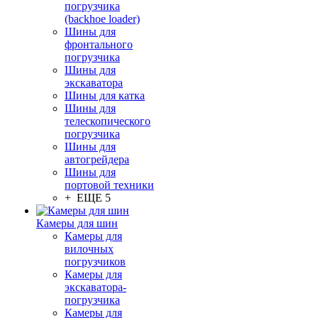
погрузчика
(backhoe loader)
Шины для
фронтального
погрузчика
Шины для
экскаватора
Шины для катка
Шины для
телескопического
погрузчика
Шины для
автогрейдера
Шины для
портовой техники
+ ЕЩЕ 5
Камеры для шин
Камеры для
вилочных
погрузчиков
Камеры для
экскаватора-
погрузчика
Камеры для