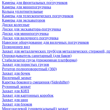
Камеры для фронтальных погрузчиков
Камеры для минипогрузчика
Кольца уплотнительные
Камеры для телескопических погрузчиков
Камеры для экскаваторов
Диски колесные
Диски для экскаватора-погрузчика
Диски для минипогрузчика
Диски для вилочного погрузчика
Навесное оборудование для вилочных погрузчиков
Позиционер вил
Захват для металлических труб(для металлических стержней, п
Опрокидыватель санитарный (для баков)
Стабилизатор груза (прижимная платформа)
Захват для пористых грузов
Ротатор полноповоротный (360)
Захват для бочек
Вилочный захват
Каретка бокового смещения (Sideshifter)
Рулонный захват
Захват для КИП
Захват для картонных коробок
Захват для шин
Захват для блоков
Многоцелевой (универсальный) захват