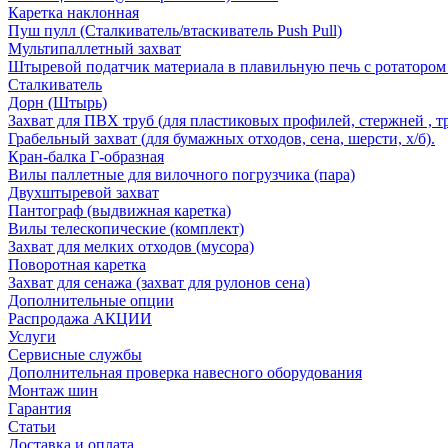
Каретка наклонная
Пуш пулл (Сталкиватель/втаскиватель Push Pull)
Мультипаллетный захват
Штыревой податчик материала в плавильную печь с ротатором 
Сталкиватель
Дорн (Штырь)
Захват для ПВХ труб (для пластиковых профилей, стержней , т
Грабельный захват (для бумажных отходов, сена, шерсти, х/б).
Кран-балка Г-образная
Вилы паллетные для вилочного погрузчика (пара)
Двухштыревой захват
Пантограф (выдвижная каретка)
Вилы телескопические (комплект)
Захват для мелких отходов (мусора)
Поворотная каретка
Захват для сенажа (захват для рулонов сена)
Дополнительные опции
Распродажа АКЦИИ
Услуги
Сервисные службы
Дополнительная проверка навесного оборудования
Монтаж шин
Гарантия
Статьи
Доставка и оплата