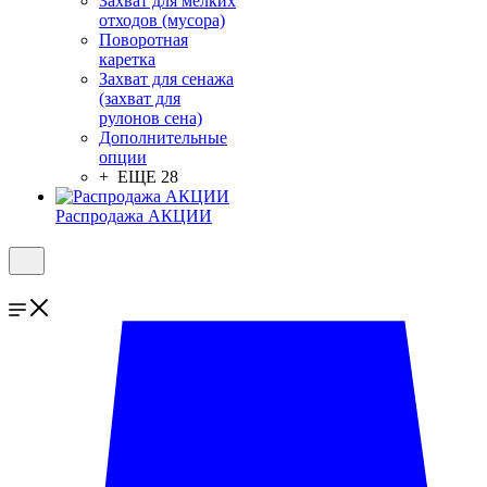
Захват для мелких
отходов (мусора)
Поворотная
каретка
Захват для сенажа
(захват для
рулонов сена)
Дополнительные
опции
+ ЕЩЕ 28
Распродажа АКЦИИ