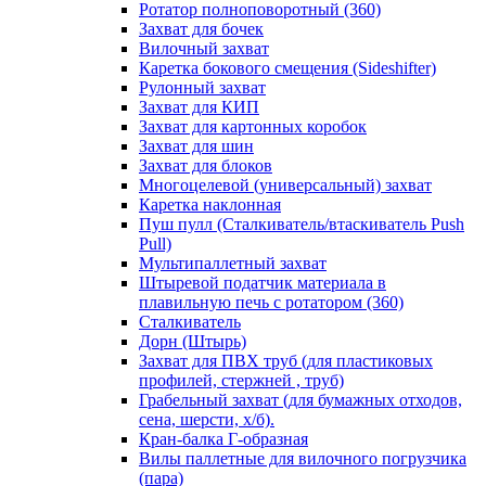
Ротатор полноповоротный (360)
Захват для бочек
Вилочный захват
Каретка бокового смещения (Sideshifter)
Рулонный захват
Захват для КИП
Захват для картонных коробок
Захват для шин
Захват для блоков
Многоцелевой (универсальный) захват
Каретка наклонная
Пуш пулл (Сталкиватель/втаскиватель Push
Pull)
Мультипаллетный захват
Штыревой податчик материала в
плавильную печь с ротатором (360)
Сталкиватель
Дорн (Штырь)
Захват для ПВХ труб (для пластиковых
профилей, стержней , труб)
Грабельный захват (для бумажных отходов,
сена, шерсти, х/б).
Кран-балка Г-образная
Вилы паллетные для вилочного погрузчика
(пара)