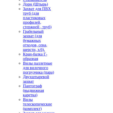
Дорн (Штырь)
Захват для ПВХ
труб (для
пластиковых
профилей,
стержней , труб)
Грабельный
захват (для
бумажных
отходов, сена,
шерсти, х/б).
Кран-балка Г-
образная
Вилы паллетные
для вилочного
погрузчика (пара)
Двухштыревой
захват
Пантограф
(выдвижная
каретка)
Вилы
телескопические
(комплект)