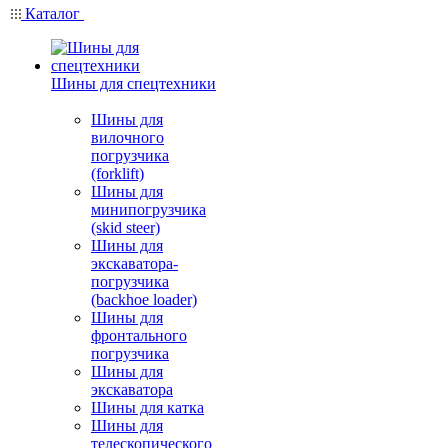
Каталог
Шины для спецтехники
Шины для
вилочного
погрузчика
(forklift)
Шины для
минипогрузчика
(skid steer)
Шины для
экскаватора-
погрузчика
(backhoe loader)
Шины для
фронтального
погрузчика
Шины для
экскаватора
Шины для катка
Шины для
телескопического