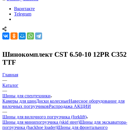
Вконтакте
Telegram
Шинокомплект CST 6.50-10 12PR C352
TTF
Главная
—
Каталог
—
Шины для спецтехники
Камеры для шин
Диски колесные
Навесное оборудование для
вилочных погрузчиков
Распродажа АКЦИИ
—
Шины для вилочного погрузчика (forklift)
Шины для минипогрузчика (skid steer)
Шины для экскаватора-
погрузчика (backhoe loader)
Шины для фронтального