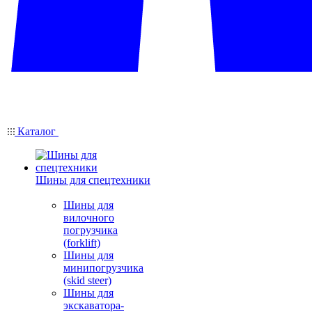
Каталог
Шины для спецтехники
Шины для
вилочного
погрузчика
(forklift)
Шины для
минипогрузчика
(skid steer)
Шины для
экскаватора-