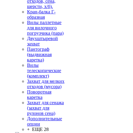
отходов, сена,
шерсти, х/б).
Кран-балка Г-
образная
Вилы паллетные
для вилочного
погрузчика (пара)
Двухштыревой
захват
Пантограф
(выдвижная
каретка)
Вилы
телескопические
(комплект)
Захват для мелких
отходов (мусора)
Поворотная
каретка
Захват для сенажа
(захват для
рулонов сена)
Дополнительные
опции
+ ЕЩЕ 28