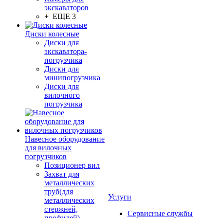
экскаваторов
+ ЕЩЕ 3
Диски колесные
Диски для
экскаватора-
погрузчика
Диски для
минипогрузчика
Диски для
вилочного
погрузчика
Навесное оборудование
для вилочных
погрузчиков
Позиционер вил
Захват для
металлических
труб(для
Услуги
металлических
стержней,
Сервисные службы
профилей)