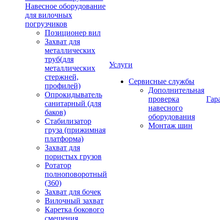
Навесное оборудование
для вилочных
погрузчиков
Позиционер вил
Захват для
металлических
труб(для
Услуги
металлических
стержней,
Сервисные службы
профилей)
Дополнительная
Опрокидыватель
проверка
Гар
санитарный (для
навесного
баков)
оборудования
Стабилизатор
Монтаж шин
груза (прижимная
платформа)
Захват для
пористых грузов
Ротатор
полноповоротный
(360)
Захват для бочек
Вилочный захват
Каретка бокового
смещения