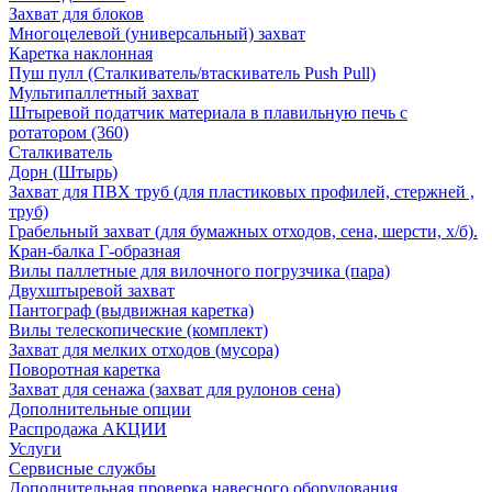
Захват для блоков
Многоцелевой (универсальный) захват
Каретка наклонная
Пуш пулл (Сталкиватель/втаскиватель Push Pull)
Мультипаллетный захват
Штыревой податчик материала в плавильную печь с
ротатором (360)
Сталкиватель
Дорн (Штырь)
Захват для ПВХ труб (для пластиковых профилей, стержней ,
труб)
Грабельный захват (для бумажных отходов, сена, шерсти, х/б).
Кран-балка Г-образная
Вилы паллетные для вилочного погрузчика (пара)
Двухштыревой захват
Пантограф (выдвижная каретка)
Вилы телескопические (комплект)
Захват для мелких отходов (мусора)
Поворотная каретка
Захват для сенажа (захват для рулонов сена)
Дополнительные опции
Распродажа АКЦИИ
Услуги
Сервисные службы
Дополнительная проверка навесного оборудования