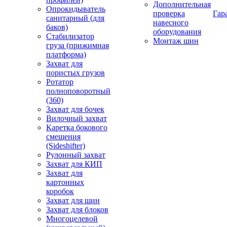
Дополнительная
Опрокидыватель
проверка
Гар
санитарный (для
навесного
баков)
оборудования
Стабилизатор
Монтаж шин
груза (прижимная
платформа)
Захват для
пористых грузов
Ротатор
полноповоротный
(360)
Захват для бочек
Вилочный захват
Каретка бокового
смещения
(Sideshifter)
Рулонный захват
Захват для КИП
Захват для
картонных
коробок
Захват для шин
Захват для блоков
Многоцелевой