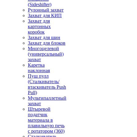
(Sideshifter)
Рулонный захват
Захват для КИП
Захват для
картонных
коробок
Захват для шин
Захват для блоков
Многоцелевой
(универсальный)
захват
Каретка
наклонная
Пуш пулл
(Сталкиватель/
втаскиватель Push
Pull)
Мультипаллетный
захват
Штыревой
податчик
материала в
плавильную печь
с ротатором (360)
Сталкиватель