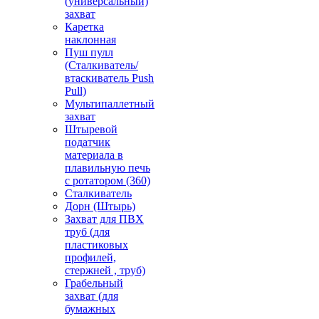
(универсальный)
захват
Каретка
наклонная
Пуш пулл
(Сталкиватель/
втаскиватель Push
Pull)
Мультипаллетный
захват
Штыревой
податчик
материала в
плавильную печь
с ротатором (360)
Сталкиватель
Дорн (Штырь)
Захват для ПВХ
труб (для
пластиковых
профилей,
стержней , труб)
Грабельный
захват (для
бумажных