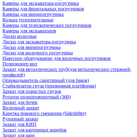
Камеры для экскаватора-погрузчика
Камеры для фронтальных погрузчиков
Камеры для минипогрузчика
Кольца уплотнительные
Камеры для телескопических погрузчиков
Камеры для экскаваторов
Диски колесные
Диски для экскаватора-погрузчика
Диски для минипогрузчика
Диски для вилочного погрузчика
Навесное оборудование для вилочных погрузчиков
Позиционер вил
Захват для металлических труб(для металлических стержней,
профилей)
Опрокидыватель санитарный (для баков)
Стабилизатор груза (прижимная платформа)
Захват для пористых грузов
Ротатор полноповоротный (360)
Захват для бочек
Вилочный захват
Каретка бокового смещения (Sideshifter)
Рулонный захват
Захват для КИП
Захват для картонных коробок
Захват для шин