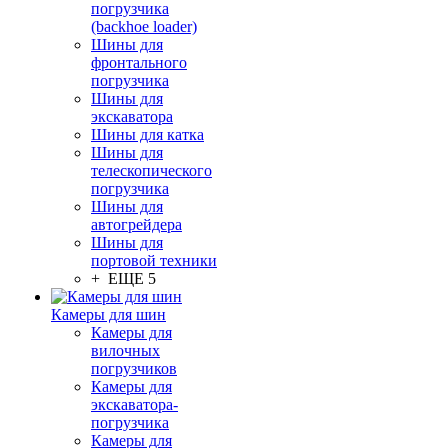
погрузчика
(backhoe loader)
Шины для
фронтального
погрузчика
Шины для
экскаватора
Шины для катка
Шины для
телескопического
погрузчика
Шины для
автогрейдера
Шины для
портовой техники
+ ЕЩЕ 5
Камеры для шин
Камеры для
вилочных
погрузчиков
Камеры для
экскаватора-
погрузчика
Камеры для