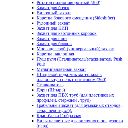
Ротатор полноповоротный (360)
Захват для бочек
Вилочный захват
Каретка бокового смещения (Sideshifter)
Рулонный захват
Захват для КИП
Захват для картонных коробок
Захват для шин
Захват для блоков
Многоцелевой (универсальный) захват
Каретка наклонная
Пуш пулл (Сталкиватель/втаскиватель Push
Pull)
Мультипаллетный захват
Штыревой податчик материала в
плавильную печь с ротатором (360)
Сталкиватель
Дорн (Штырь)
Захват для ПВХ труб (для пластиковых
профилей, стержней , труб)
Грабельный захват (для бумажных отходов,
сена, шерсти, х/б).
Кран-балка Г-образная
Вилы паллетные для вилочного погрузчика
(пара)