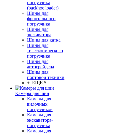
погрузчика
(backhoe loader)
Шины для
фронтального
погрузчика
Шины для
экскаватора
Шины для катка
Шины для
телескопического
погрузчика
Шины для
автогрейдера
Шины для
портовой техники
+ ЕЩЕ 5
Камеры для шин
Камеры для
вилочных
погрузчиков
Камеры для
экскаватора-
погрузчика
Камеры для