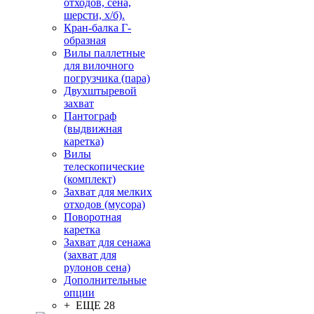
отходов, сена,
шерсти, х/б).
Кран-балка Г-
образная
Вилы паллетные
для вилочного
погрузчика (пара)
Двухштыревой
захват
Пантограф
(выдвижная
каретка)
Вилы
телескопические
(комплект)
Захват для мелких
отходов (мусора)
Поворотная
каретка
Захват для сенажа
(захват для
рулонов сена)
Дополнительные
опции
+ ЕЩЕ 28