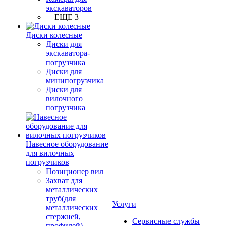
экскаваторов
+ ЕЩЕ 3
Диски колесные
Диски для
экскаватора-
погрузчика
Диски для
минипогрузчика
Диски для
вилочного
погрузчика
Навесное оборудование
для вилочных
погрузчиков
Позиционер вил
Захват для
металлических
труб(для
Услуги
металлических
стержней,
Сервисные службы
профилей)