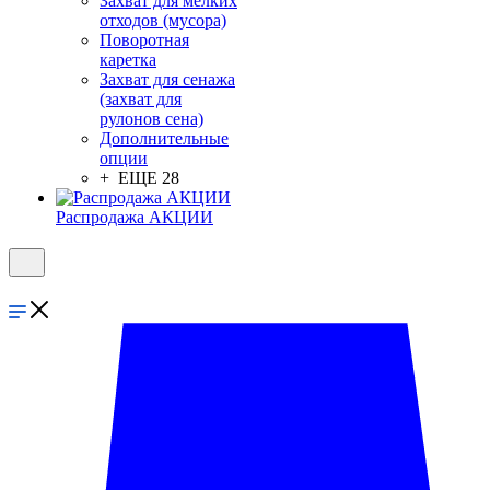
Захват для мелких
отходов (мусора)
Поворотная
каретка
Захват для сенажа
(захват для
рулонов сена)
Дополнительные
опции
+ ЕЩЕ 28
Распродажа АКЦИИ