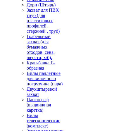
Дорн (Штырь)
Захват для ПВХ
труб (для
пластиковых
профилей,
стержней , труб)
Грабельный
захват (для
бумажных
отходов, сена,
шерсти, х/б).
Кран-балка Г-
образная
Вилы паллетные
для вилочного
погрузчика (пара)
Двухштыревой
захват
Пантограф
(выдвижная
каретка)
Вилы
телескопические
(комплект)