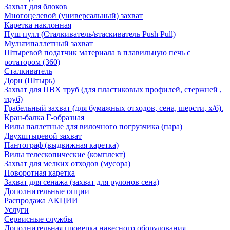
Захват для блоков
Многоцелевой (универсальный) захват
Каретка наклонная
Пуш пулл (Сталкиватель/втаскиватель Push Pull)
Мультипаллетный захват
Штыревой податчик материала в плавильную печь с
ротатором (360)
Сталкиватель
Дорн (Штырь)
Захват для ПВХ труб (для пластиковых профилей, стержней ,
труб)
Грабельный захват (для бумажных отходов, сена, шерсти, х/б).
Кран-балка Г-образная
Вилы паллетные для вилочного погрузчика (пара)
Двухштыревой захват
Пантограф (выдвижная каретка)
Вилы телескопические (комплект)
Захват для мелких отходов (мусора)
Поворотная каретка
Захват для сенажа (захват для рулонов сена)
Дополнительные опции
Распродажа АКЦИИ
Услуги
Сервисные службы
Дополнительная проверка навесного оборудования