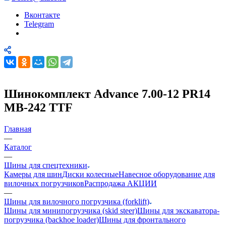
Вконтакте
Telegram
Шинокомплект Advance 7.00-12 PR14
MB-242 TTF
Главная
—
Каталог
—
Шины для спецтехники
Камеры для шин
Диски колесные
Навесное оборудование для
вилочных погрузчиков
Распродажа АКЦИИ
—
Шины для вилочного погрузчика (forklift)
Шины для минипогрузчика (skid steer)
Шины для экскаватора-
погрузчика (backhoe loader)
Шины для фронтального