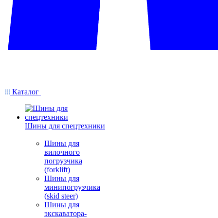
Каталог
Шины для спецтехники
Шины для
вилочного
погрузчика
(forklift)
Шины для
минипогрузчика
(skid steer)
Шины для
экскаватора-