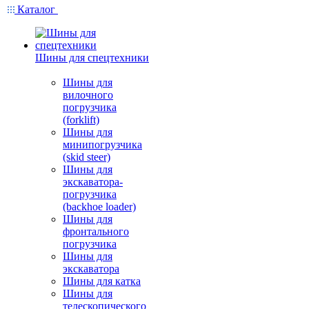
Каталог
Шины для спецтехники
Шины для
вилочного
погрузчика
(forklift)
Шины для
минипогрузчика
(skid steer)
Шины для
экскаватора-
погрузчика
(backhoe loader)
Шины для
фронтального
погрузчика
Шины для
экскаватора
Шины для катка
Шины для
телескопического