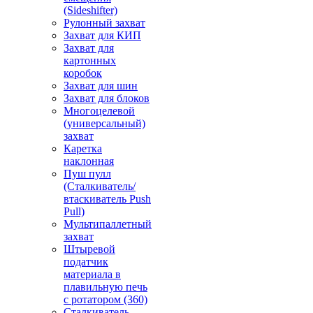
(Sideshifter)
Рулонный захват
Захват для КИП
Захват для
картонных
коробок
Захват для шин
Захват для блоков
Многоцелевой
(универсальный)
захват
Каретка
наклонная
Пуш пулл
(Сталкиватель/
втаскиватель Push
Pull)
Мультипаллетный
захват
Штыревой
податчик
материала в
плавильную печь
с ротатором (360)
Сталкиватель