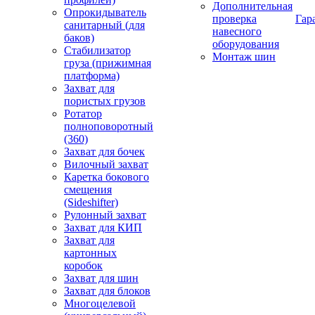
Дополнительная
Опрокидыватель
проверка
Гар
санитарный (для
навесного
баков)
оборудования
Стабилизатор
Монтаж шин
груза (прижимная
платформа)
Захват для
пористых грузов
Ротатор
полноповоротный
(360)
Захват для бочек
Вилочный захват
Каретка бокового
смещения
(Sideshifter)
Рулонный захват
Захват для КИП
Захват для
картонных
коробок
Захват для шин
Захват для блоков
Многоцелевой