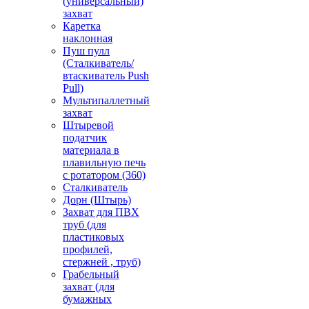
(универсальный)
захват
Каретка
наклонная
Пуш пулл
(Сталкиватель/
втаскиватель Push
Pull)
Мультипаллетный
захват
Штыревой
податчик
материала в
плавильную печь
с ротатором (360)
Сталкиватель
Дорн (Штырь)
Захват для ПВХ
труб (для
пластиковых
профилей,
стержней , труб)
Грабельный
захват (для
бумажных