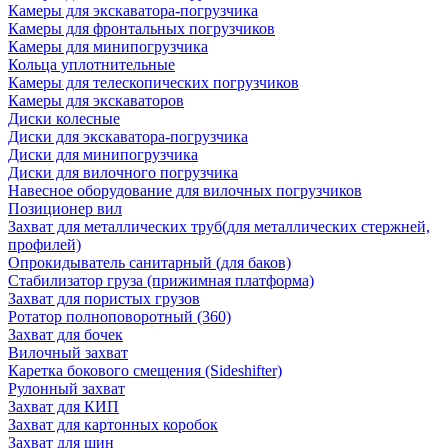
Камеры для экскаватора-погрузчика
Камеры для фронтальных погрузчиков
Камеры для минипогрузчика
Кольца уплотнительные
Камеры для телескопических погрузчиков
Камеры для экскаваторов
Диски колесные
Диски для экскаватора-погрузчика
Диски для минипогрузчика
Диски для вилочного погрузчика
Навесное оборудование для вилочных погрузчиков
Позиционер вил
Захват для металлических труб(для металлических стержней,
профилей)
Опрокидыватель санитарный (для баков)
Стабилизатор груза (прижимная платформа)
Захват для пористых грузов
Ротатор полноповоротный (360)
Захват для бочек
Вилочный захват
Каретка бокового смещения (Sideshifter)
Рулонный захват
Захват для КИП
Захват для картонных коробок
Захват для шин