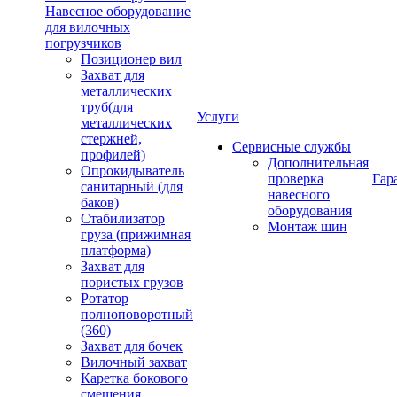
Навесное оборудование
для вилочных
погрузчиков
Позиционер вил
Захват для
металлических
труб(для
Услуги
металлических
стержней,
Сервисные службы
профилей)
Дополнительная
Опрокидыватель
проверка
Гар
санитарный (для
навесного
баков)
оборудования
Стабилизатор
Монтаж шин
груза (прижимная
платформа)
Захват для
пористых грузов
Ротатор
полноповоротный
(360)
Захват для бочек
Вилочный захват
Каретка бокового
смещения