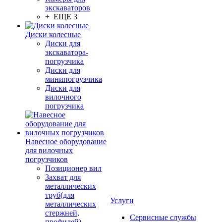
экскаваторов
+ ЕЩЕ 3
Диски колесные
Диски для
экскаватора-
погрузчика
Диски для
минипогрузчика
Диски для
вилочного
погрузчика
Навесное оборудование
для вилочных
погрузчиков
Позиционер вил
Захват для
металлических
труб(для
Услуги
металлических
стержней,
Сервисные службы
профилей)