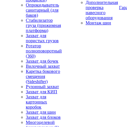
Дополнительная
Опрокидыватель
проверка
Гар
санитарный (для
навесного
баков)
оборудования
Стабилизатор
Монтаж шин
груза (прижимная
платформа)
Захват для
пористых грузов
Ротатор
полноповоротный
(360)
Захват для бочек
Вилочный захват
Каретка бокового
смещения
(Sideshifter)
Рулонный захват
Захват для КИП
Захват для
картонных
коробок
Захват для шин
Захват для блоков
Многоцелевой