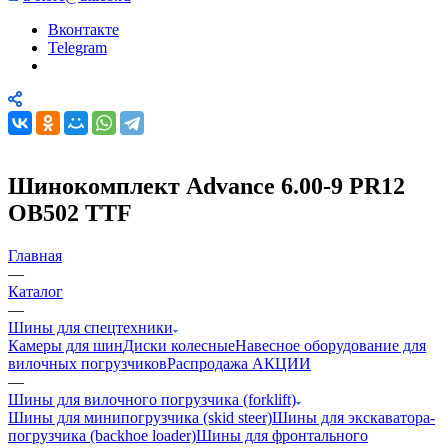
Вконтакте
Telegram
Шинокомплект Advance 6.00-9 PR12
OB502 TTF
Главная
—
Каталог
—
Шины для спецтехники
Камеры для шин
Диски колесные
Навесное оборудование для
вилочных погрузчиков
Распродажа АКЦИИ
—
Шины для вилочного погрузчика (forklift)
Шины для минипогрузчика (skid steer)
Шины для экскаватора-
погрузчика (backhoe loader)
Шины для фронтального