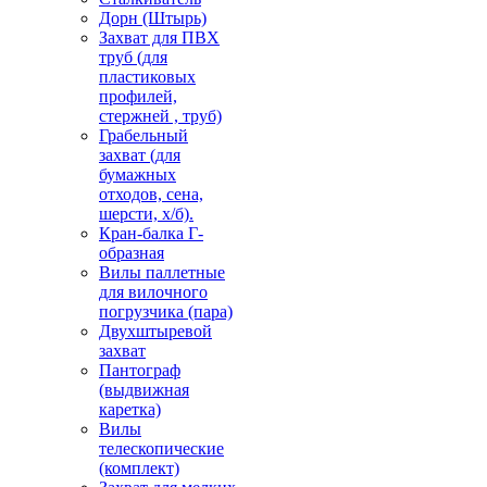
Дорн (Штырь)
Захват для ПВХ
труб (для
пластиковых
профилей,
стержней , труб)
Грабельный
захват (для
бумажных
отходов, сена,
шерсти, х/б).
Кран-балка Г-
образная
Вилы паллетные
для вилочного
погрузчика (пара)
Двухштыревой
захват
Пантограф
(выдвижная
каретка)
Вилы
телескопические
(комплект)