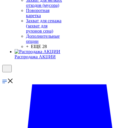
Захват для мелких
отходов (мусора)
Поворотная
каретка
Захват для сенажа
(захват для
рулонов сена)
Дополнительные
опции
+ ЕЩЕ 28
Распродажа АКЦИИ