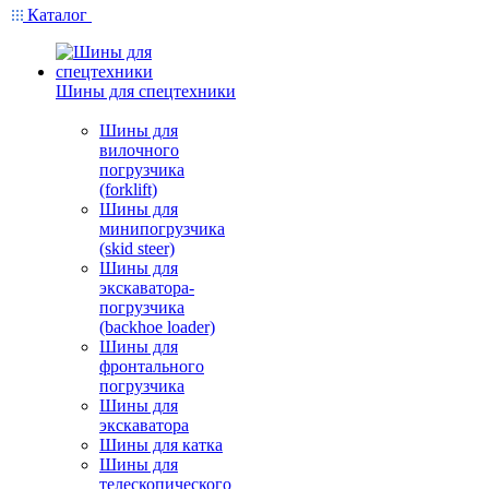
Каталог
Шины для спецтехники
Шины для
вилочного
погрузчика
(forklift)
Шины для
минипогрузчика
(skid steer)
Шины для
экскаватора-
погрузчика
(backhoe loader)
Шины для
фронтального
погрузчика
Шины для
экскаватора
Шины для катка
Шины для
телескопического