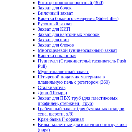
Ротатор полноповоротный (360)
Захват для бочек
Вилочный захват
Каретка бокового смещения (Sideshifter)
Рулонный захват
Захват для КИП
Захват для картонных коробок
Захват для шин
Захват для блоков
Многоцелевой (универсальный) захват
Каретка наклонная
Пуш пулл (Сталкиватель/втаскиватель Push
Pull)
Мультипаллетный захват
Штыревой податчик материала в
плавильную печь с ротатором (360)
Сталкиватель
Дорн (Штырь)
Захват для ПВХ труб (для пластиковых
профилей, стержней , труб)
Грабельный захват (для бумажных отходов,
сена, шерсти, х/б).
Кран-балка Г-образная
Вилы паллетные для вилочного погрузчика
(пара)