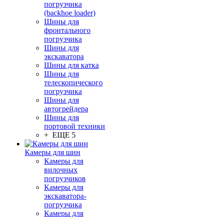
погрузчика
(backhoe loader)
Шины для
фронтального
погрузчика
Шины для
экскаватора
Шины для катка
Шины для
телескопического
погрузчика
Шины для
автогрейдера
Шины для
портовой техники
+ ЕЩЕ 5
Камеры для шин
Камеры для
вилочных
погрузчиков
Камеры для
экскаватора-
погрузчика
Камеры для