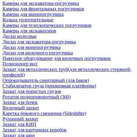
Камеры для экскаватора-погрузчика
Камеры для фронтальных погрузчиков
Камеры для минипогрузчика
Кольца уплотнительные
Камеры для телескопических погрузчиков
Камеры для экскаваторов
Диски колесные
Диски для экскаватора-погрузчика
Диски для минипогрузчика
Диски для вилочного погрузчика
Навесное оборудование для вилочных погрузчиков
Позиционер вил
Захват для металлических труб(для металлических стержней,
профилей)
Опрокидыватель санитарный (для баков)
Стабилизатор груза (прижимная платформа)
Захват для пористых грузов
Ротатор полноповоротный (360)
Захват для бочек
Вилочный захват
Каретка бокового смещения (Sideshifter)
Рулонный захват
Захват для КИП
Захват для картонных коробок
Захват для шин