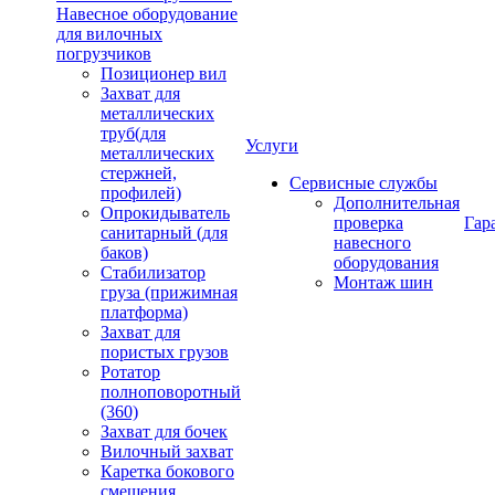
Навесное оборудование
для вилочных
погрузчиков
Позиционер вил
Захват для
металлических
труб(для
Услуги
металлических
стержней,
Сервисные службы
профилей)
Дополнительная
Опрокидыватель
проверка
Гар
санитарный (для
навесного
баков)
оборудования
Стабилизатор
Монтаж шин
груза (прижимная
платформа)
Захват для
пористых грузов
Ротатор
полноповоротный
(360)
Захват для бочек
Вилочный захват
Каретка бокового
смещения