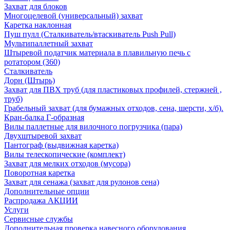
Захват для блоков
Многоцелевой (универсальный) захват
Каретка наклонная
Пуш пулл (Сталкиватель/втаскиватель Push Pull)
Мультипаллетный захват
Штыревой податчик материала в плавильную печь с
ротатором (360)
Сталкиватель
Дорн (Штырь)
Захват для ПВХ труб (для пластиковых профилей, стержней ,
труб)
Грабельный захват (для бумажных отходов, сена, шерсти, х/б).
Кран-балка Г-образная
Вилы паллетные для вилочного погрузчика (пара)
Двухштыревой захват
Пантограф (выдвижная каретка)
Вилы телескопические (комплект)
Захват для мелких отходов (мусора)
Поворотная каретка
Захват для сенажа (захват для рулонов сена)
Дополнительные опции
Распродажа АКЦИИ
Услуги
Сервисные службы
Дополнительная проверка навесного оборудования