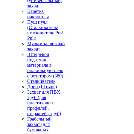
(универсальный)
захват
Каретка
наклонная
Пуш пулл
(Сталкиватель/
втаскиватель Push
Pull)
Мультипаллетный
захват
Штыревой
податчик
материала в
плавильную печь
с ротатором (360)
Сталкиватель
Дорн (Штырь)
Захват для ПВХ
труб (для
пластиковых
профилей,
стержней , труб)
Грабельный
захват (для
бумажных