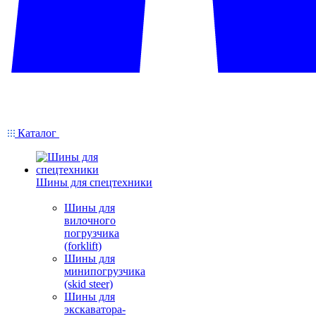
Каталог
Шины для спецтехники
Шины для
вилочного
погрузчика
(forklift)
Шины для
минипогрузчика
(skid steer)
Шины для
экскаватора-