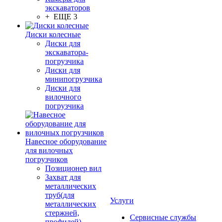
экскаваторов
+ ЕЩЕ 3
Диски колесные
Диски для
экскаватора-
погрузчика
Диски для
минипогрузчика
Диски для
вилочного
погрузчика
Навесное оборудование
для вилочных
погрузчиков
Позиционер вил
Захват для
металлических
труб(для
Услуги
металлических
стержней,
Сервисные службы
профилей)