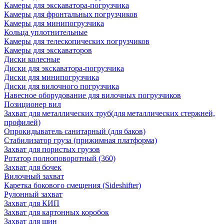
Камеры для экскаватора-погрузчика
Камеры для фронтальных погрузчиков
Камеры для минипогрузчика
Кольца уплотнительные
Камеры для телескопических погрузчиков
Камеры для экскаваторов
Диски колесные
Диски для экскаватора-погрузчика
Диски для минипогрузчика
Диски для вилочного погрузчика
Навесное оборудование для вилочных погрузчиков
Позиционер вил
Захват для металлических труб(для металлических стержней,
профилей)
Опрокидыватель санитарный (для баков)
Стабилизатор груза (прижимная платформа)
Захват для пористых грузов
Ротатор полноповоротный (360)
Захват для бочек
Вилочный захват
Каретка бокового смещения (Sideshifter)
Рулонный захват
Захват для КИП
Захват для картонных коробок
Захват для шин