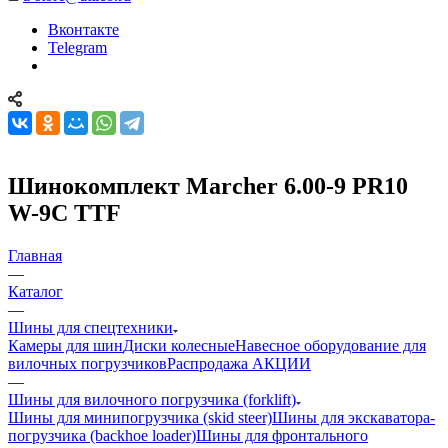
Вконтакте
Telegram
Шинокомплект Marcher 6.00-9 PR10
W-9С TTF
Главная
—
Каталог
—
Шины для спецтехники
Камеры для шин
Диски колесные
Навесное оборудование для
вилочных погрузчиков
Распродажа АКЦИИ
—
Шины для вилочного погрузчика (forklift)
Шины для минипогрузчика (skid steer)
Шины для экскаватора-
погрузчика (backhoe loader)
Шины для фронтального