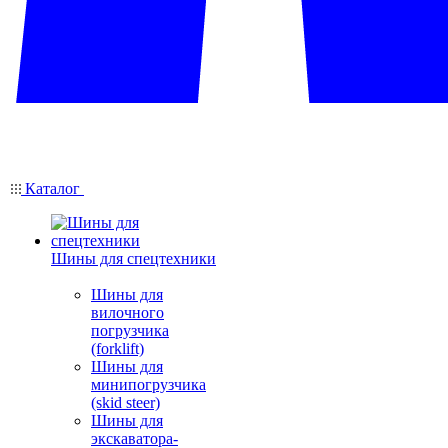
Каталог
Шины для спецтехники
Шины для
вилочного
погрузчика
(forklift)
Шины для
минипогрузчика
(skid steer)
Шины для
экскаватора-