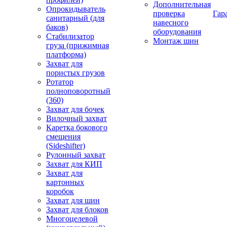
Дополнительная
Опрокидыватель
проверка
Гар
санитарный (для
навесного
баков)
оборудования
Стабилизатор
Монтаж шин
груза (прижимная
платформа)
Захват для
пористых грузов
Ротатор
полноповоротный
(360)
Захват для бочек
Вилочный захват
Каретка бокового
смещения
(Sideshifter)
Рулонный захват
Захват для КИП
Захват для
картонных
коробок
Захват для шин
Захват для блоков
Многоцелевой