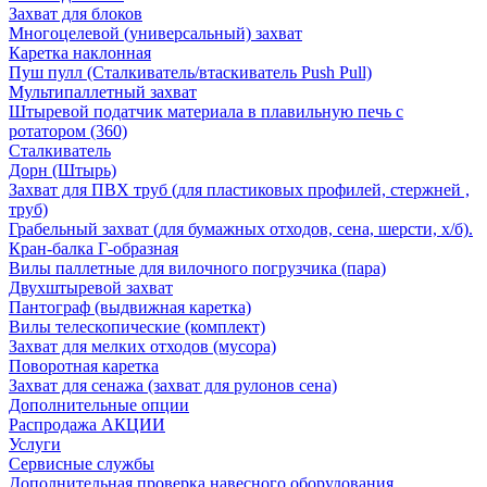
Захват для блоков
Многоцелевой (универсальный) захват
Каретка наклонная
Пуш пулл (Сталкиватель/втаскиватель Push Pull)
Мультипаллетный захват
Штыревой податчик материала в плавильную печь с
ротатором (360)
Сталкиватель
Дорн (Штырь)
Захват для ПВХ труб (для пластиковых профилей, стержней ,
труб)
Грабельный захват (для бумажных отходов, сена, шерсти, х/б).
Кран-балка Г-образная
Вилы паллетные для вилочного погрузчика (пара)
Двухштыревой захват
Пантограф (выдвижная каретка)
Вилы телескопические (комплект)
Захват для мелких отходов (мусора)
Поворотная каретка
Захват для сенажа (захват для рулонов сена)
Дополнительные опции
Распродажа АКЦИИ
Услуги
Сервисные службы
Дополнительная проверка навесного оборудования