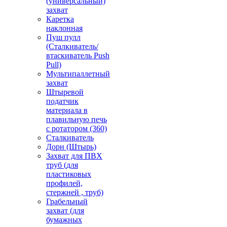
(универсальный)
захват
Каретка
наклонная
Пуш пулл
(Сталкиватель/
втаскиватель Push
Pull)
Мультипаллетный
захват
Штыревой
податчик
материала в
плавильную печь
с ротатором (360)
Сталкиватель
Дорн (Штырь)
Захват для ПВХ
труб (для
пластиковых
профилей,
стержней , труб)
Грабельный
захват (для
бумажных