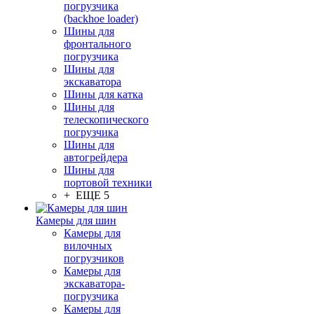
погрузчика
(backhoe loader)
Шины для
фронтального
погрузчика
Шины для
экскаватора
Шины для катка
Шины для
телескопического
погрузчика
Шины для
автогрейдера
Шины для
портовой техники
+ ЕЩЕ 5
Камеры для шин
Камеры для
вилочных
погрузчиков
Камеры для
экскаватора-
погрузчика
Камеры для