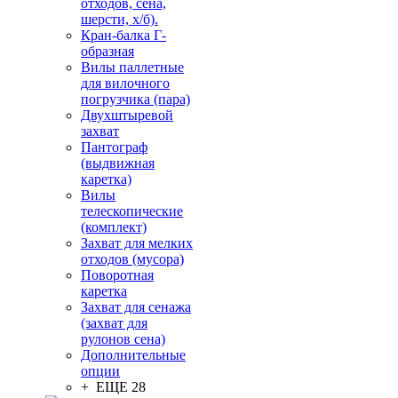
отходов, сена,
шерсти, х/б).
Кран-балка Г-
образная
Вилы паллетные
для вилочного
погрузчика (пара)
Двухштыревой
захват
Пантограф
(выдвижная
каретка)
Вилы
телескопические
(комплект)
Захват для мелких
отходов (мусора)
Поворотная
каретка
Захват для сенажа
(захват для
рулонов сена)
Дополнительные
опции
+ ЕЩЕ 28