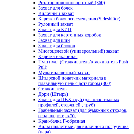
Ротатор полноповоротный (360)
Захват для бочек
Вилочный захват
Каретка бокового смещения (Sideshifter)
Рулонный захват
Захват для КИП
Захват для картонных коробок
Захват для шин
Захват для блоков
Многоцелевой (универсальный) захват
Каретка наклонная
Пуш пулл (Сталкиватель/втаскиватель Push
Pull)
Мультипаллетный захват
Штыревой податчик материала в
плавильную печь с ротатором (360)
Сталкиватель
Дорн (Штырь)
Захват для ПВХ труб (для пластиковых
профилей, стержней , труб)
Грабельный захват (для бумажных отходов,
сена, шерсти, х/б).
Кран-балка Г-образная
Вилы паллетные для вилочного погрузчика
(пара)