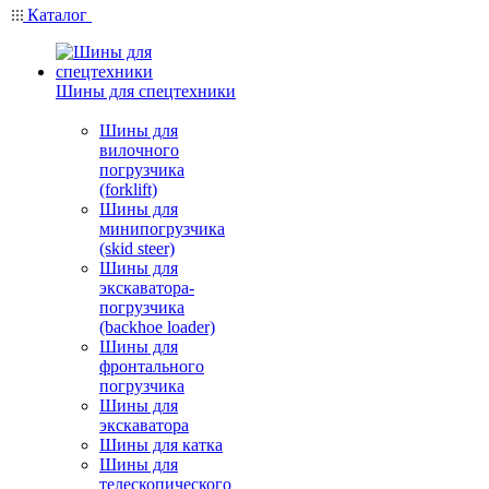
Каталог
Шины для спецтехники
Шины для
вилочного
погрузчика
(forklift)
Шины для
минипогрузчика
(skid steer)
Шины для
экскаватора-
погрузчика
(backhoe loader)
Шины для
фронтального
погрузчика
Шины для
экскаватора
Шины для катка
Шины для
телескопического