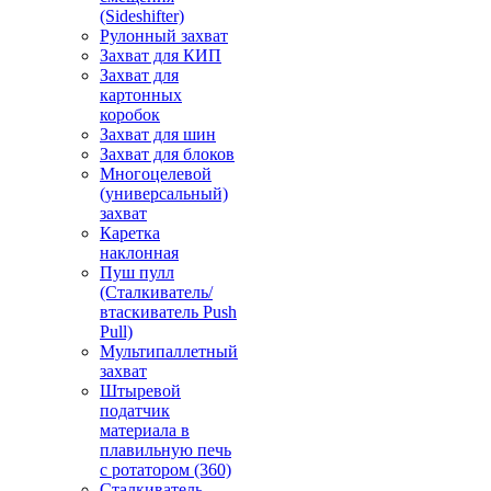
(Sideshifter)
Рулонный захват
Захват для КИП
Захват для
картонных
коробок
Захват для шин
Захват для блоков
Многоцелевой
(универсальный)
захват
Каретка
наклонная
Пуш пулл
(Сталкиватель/
втаскиватель Push
Pull)
Мультипаллетный
захват
Штыревой
податчик
материала в
плавильную печь
с ротатором (360)
Сталкиватель