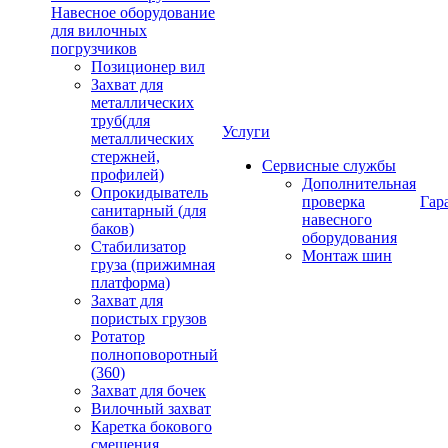
Навесное оборудование
для вилочных
погрузчиков
Позиционер вил
Захват для
металлических
труб(для
Услуги
металлических
стержней,
Сервисные службы
профилей)
Дополнительная
Опрокидыватель
проверка
Гар
санитарный (для
навесного
баков)
оборудования
Стабилизатор
Монтаж шин
груза (прижимная
платформа)
Захват для
пористых грузов
Ротатор
полноповоротный
(360)
Захват для бочек
Вилочный захват
Каретка бокового
смещения