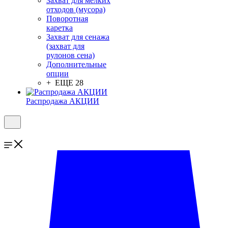
Захват для мелких
отходов (мусора)
Поворотная
каретка
Захват для сенажа
(захват для
рулонов сена)
Дополнительные
опции
+ ЕЩЕ 28
Распродажа АКЦИИ