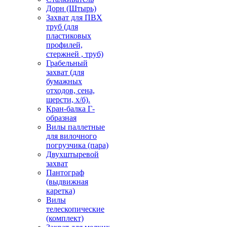
Дорн (Штырь)
Захват для ПВХ
труб (для
пластиковых
профилей,
стержней , труб)
Грабельный
захват (для
бумажных
отходов, сена,
шерсти, х/б).
Кран-балка Г-
образная
Вилы паллетные
для вилочного
погрузчика (пара)
Двухштыревой
захват
Пантограф
(выдвижная
каретка)
Вилы
телескопические
(комплект)