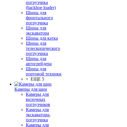
погрузчика
(backhoe loader)
Шины для
фронтального
погрузчика
Шины для
экскаватора
Шины для катка
Шины для
телескопического
погрузчика
Шины для
автогрейдера
Шины для
портовой техники
+ ЕЩЕ 5
Камеры для шин
Камеры для
вилочных
погрузчиков
Камеры для
экскаватора-
погрузчика
Камеры для