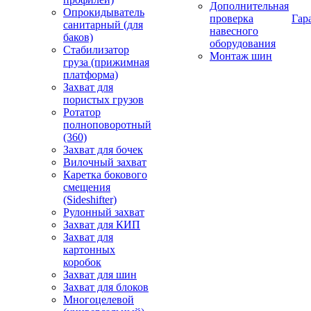
Дополнительная
Опрокидыватель
проверка
Гар
санитарный (для
навесного
баков)
оборудования
Стабилизатор
Монтаж шин
груза (прижимная
платформа)
Захват для
пористых грузов
Ротатор
полноповоротный
(360)
Захват для бочек
Вилочный захват
Каретка бокового
смещения
(Sideshifter)
Рулонный захват
Захват для КИП
Захват для
картонных
коробок
Захват для шин
Захват для блоков
Многоцелевой