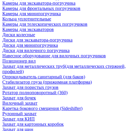
Камеры для экскаватора-погрузчика
Камеры для фронтальных погрузчиков
Камеры для минипогрузчика
Кольца уплотнительные
Камеры для телескопических погрузчиков
Камеры для экскаваторов
Диски колесные
Диски для экскаватора-погрузчика
Диски для минипогрузчика
Диски для вилочного погрузчика
Навесное оборудование для вилочных погрузчиков
Позиционер вил
Захват для металлических труб(для металлических стержней,
профилей)
Опрокидыватель санитарный (для баков)
Стабилизатор груза (прижимная платформа)
Захват для пористых грузов
Ротатор полноповоротный (360)
Захват для бочек
Вилочный захват
Каретка бокового смещения (Sideshifter)
Рулонный захват
Захват для КИП
Захват для картонных коробок
Захват для шин