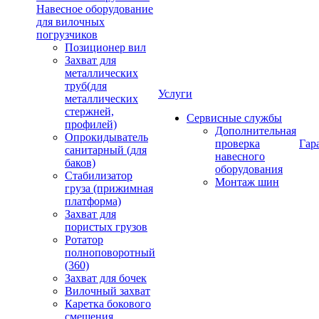
Навесное оборудование
для вилочных
погрузчиков
Позиционер вил
Захват для
металлических
труб(для
Услуги
металлических
стержней,
Сервисные службы
профилей)
Дополнительная
Опрокидыватель
проверка
Гар
санитарный (для
навесного
баков)
оборудования
Стабилизатор
Монтаж шин
груза (прижимная
платформа)
Захват для
пористых грузов
Ротатор
полноповоротный
(360)
Захват для бочек
Вилочный захват
Каретка бокового
смещения