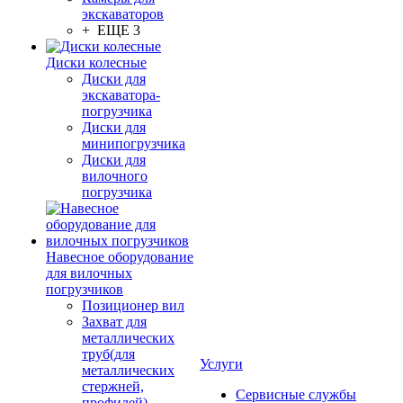
экскаваторов
+ ЕЩЕ 3
Диски колесные
Диски для
экскаватора-
погрузчика
Диски для
минипогрузчика
Диски для
вилочного
погрузчика
Навесное оборудование
для вилочных
погрузчиков
Позиционер вил
Захват для
металлических
труб(для
Услуги
металлических
стержней,
Сервисные службы
профилей)