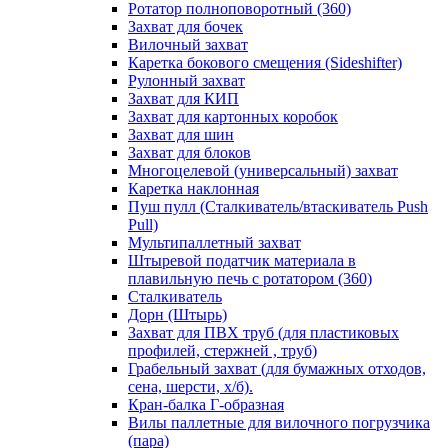
Ротатор полноповоротный (360)
Захват для бочек
Вилочный захват
Каретка бокового смещения (Sideshifter)
Рулонный захват
Захват для КИП
Захват для картонных коробок
Захват для шин
Захват для блоков
Многоцелевой (универсальный) захват
Каретка наклонная
Пуш пулл (Сталкиватель/втаскиватель Push
Pull)
Мультипаллетный захват
Штыревой податчик материала в
плавильную печь с ротатором (360)
Сталкиватель
Дорн (Штырь)
Захват для ПВХ труб (для пластиковых
профилей, стержней , труб)
Грабельный захват (для бумажных отходов,
сена, шерсти, х/б).
Кран-балка Г-образная
Вилы паллетные для вилочного погрузчика
(пара)