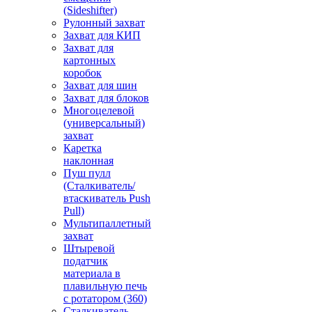
(Sideshifter)
Рулонный захват
Захват для КИП
Захват для
картонных
коробок
Захват для шин
Захват для блоков
Многоцелевой
(универсальный)
захват
Каретка
наклонная
Пуш пулл
(Сталкиватель/
втаскиватель Push
Pull)
Мультипаллетный
захват
Штыревой
податчик
материала в
плавильную печь
с ротатором (360)
Сталкиватель