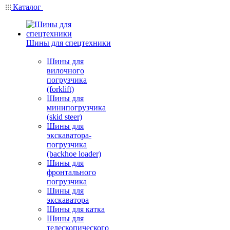
Каталог
Шины для спецтехники
Шины для
вилочного
погрузчика
(forklift)
Шины для
минипогрузчика
(skid steer)
Шины для
экскаватора-
погрузчика
(backhoe loader)
Шины для
фронтального
погрузчика
Шины для
экскаватора
Шины для катка
Шины для
телескопического