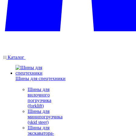
Каталог
Шины для спецтехники
Шины для
вилочного
погрузчика
(forklift)
Шины для
минипогрузчика
(skid steer)
Шины для
экскаватора-