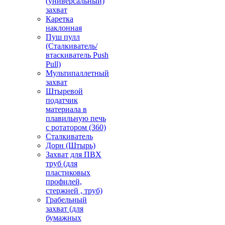
(универсальный)
захват
Каретка
наклонная
Пуш пулл
(Сталкиватель/
втаскиватель Push
Pull)
Мультипаллетный
захват
Штыревой
податчик
материала в
плавильную печь
с ротатором (360)
Сталкиватель
Дорн (Штырь)
Захват для ПВХ
труб (для
пластиковых
профилей,
стержней , труб)
Грабельный
захват (для
бумажных