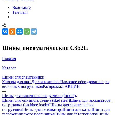
Вконтакте
Telegram
Шины пневматические C352L
Главная
—
Каталог
—
Шины для спецтехники
Камеры для шин
Диски колесные
Навесное оборудование для
вилочных погрузчиков
Распродажа АКЦИИ
—
Шины для вилочного погрузчика (forklift)
Шины для минипогрузчика (skid steer)
Шины для экскаватора-
погрузчика (backhoe loader)
Шины для фронтального
погрузчика
Шины для экскаватора
Шины для катка
Шины для
телескопического погрузчика
Шины для автогрейдера
Шины