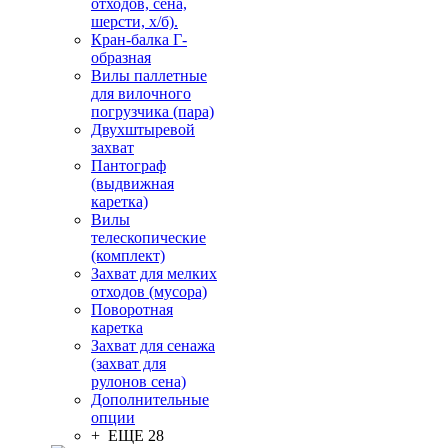
отходов, сена,
шерсти, х/б).
Кран-балка Г-
образная
Вилы паллетные
для вилочного
погрузчика (пара)
Двухштыревой
захват
Пантограф
(выдвижная
каретка)
Вилы
телескопические
(комплект)
Захват для мелких
отходов (мусора)
Поворотная
каретка
Захват для сенажа
(захват для
рулонов сена)
Дополнительные
опции
+ ЕЩЕ 28