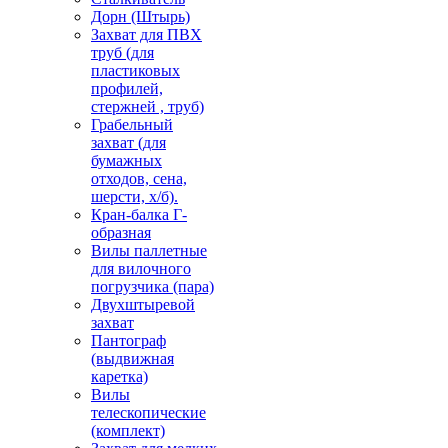
Дорн (Штырь)
Захват для ПВХ
труб (для
пластиковых
профилей,
стержней , труб)
Грабельный
захват (для
бумажных
отходов, сена,
шерсти, х/б).
Кран-балка Г-
образная
Вилы паллетные
для вилочного
погрузчика (пара)
Двухштыревой
захват
Пантограф
(выдвижная
каретка)
Вилы
телескопические
(комплект)