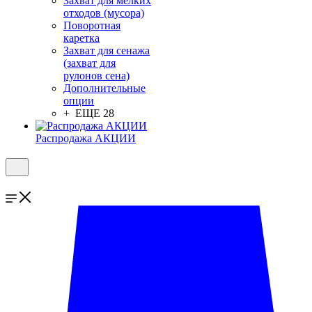
Захват для мелких
отходов (мусора)
Поворотная
каретка
Захват для сенажа
(захват для
рулонов сена)
Дополнительные
опции
+ ЕЩЕ 28
Распродажа АКЦИИ