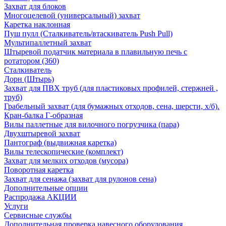
Захват для блоков
Многоцелевой (универсальный) захват
Каретка наклонная
Пуш пулл (Сталкиватель/втаскиватель Push Pull)
Мультипаллетный захват
Штыревой податчик материала в плавильную печь с
ротатором (360)
Сталкиватель
Дорн (Штырь)
Захват для ПВХ труб (для пластиковых профилей, стержней ,
труб)
Грабельный захват (для бумажных отходов, сена, шерсти, х/б).
Кран-балка Г-образная
Вилы паллетные для вилочного погрузчика (пара)
Двухштыревой захват
Пантограф (выдвижная каретка)
Вилы телескопические (комплект)
Захват для мелких отходов (мусора)
Поворотная каретка
Захват для сенажа (захват для рулонов сена)
Дополнительные опции
Распродажа АКЦИИ
Услуги
Сервисные службы
Дополнительная проверка навесного оборудования