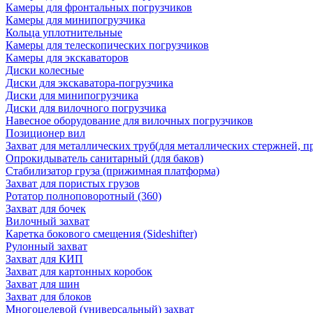
Камеры для фронтальных погрузчиков
Камеры для минипогрузчика
Кольца уплотнительные
Камеры для телескопических погрузчиков
Камеры для экскаваторов
Диски колесные
Диски для экскаватора-погрузчика
Диски для минипогрузчика
Диски для вилочного погрузчика
Навесное оборудование для вилочных погрузчиков
Позиционер вил
Захват для металлических труб(для металлических стержней, п
Опрокидыватель санитарный (для баков)
Стабилизатор груза (прижимная платформа)
Захват для пористых грузов
Ротатор полноповоротный (360)
Захват для бочек
Вилочный захват
Каретка бокового смещения (Sideshifter)
Рулонный захват
Захват для КИП
Захват для картонных коробок
Захват для шин
Захват для блоков
Многоцелевой (универсальный) захват