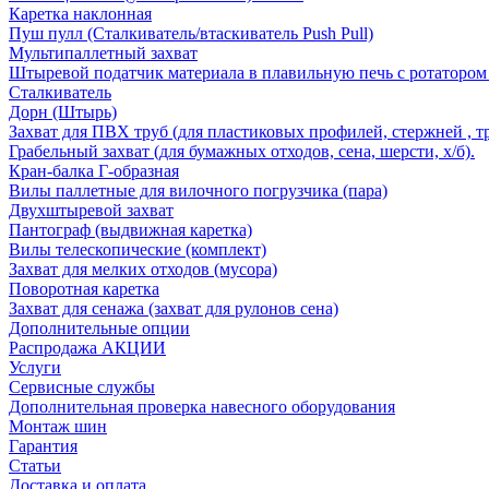
Каретка наклонная
Пуш пулл (Сталкиватель/втаскиватель Push Pull)
Мультипаллетный захват
Штыревой податчик материала в плавильную печь с ротатором 
Сталкиватель
Дорн (Штырь)
Захват для ПВХ труб (для пластиковых профилей, стержней , т
Грабельный захват (для бумажных отходов, сена, шерсти, х/б).
Кран-балка Г-образная
Вилы паллетные для вилочного погрузчика (пара)
Двухштыревой захват
Пантограф (выдвижная каретка)
Вилы телескопические (комплект)
Захват для мелких отходов (мусора)
Поворотная каретка
Захват для сенажа (захват для рулонов сена)
Дополнительные опции
Распродажа АКЦИИ
Услуги
Сервисные службы
Дополнительная проверка навесного оборудования
Монтаж шин
Гарантия
Статьи
Доставка и оплата