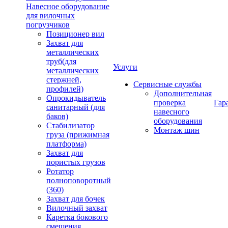
Навесное оборудование
для вилочных
погрузчиков
Позиционер вил
Захват для
металлических
труб(для
Услуги
металлических
стержней,
Сервисные службы
профилей)
Дополнительная
Опрокидыватель
проверка
Гар
санитарный (для
навесного
баков)
оборудования
Стабилизатор
Монтаж шин
груза (прижимная
платформа)
Захват для
пористых грузов
Ротатор
полноповоротный
(360)
Захват для бочек
Вилочный захват
Каретка бокового
смещения