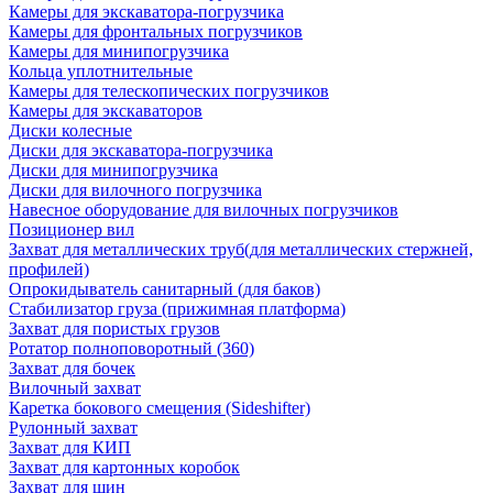
Камеры для экскаватора-погрузчика
Камеры для фронтальных погрузчиков
Камеры для минипогрузчика
Кольца уплотнительные
Камеры для телескопических погрузчиков
Камеры для экскаваторов
Диски колесные
Диски для экскаватора-погрузчика
Диски для минипогрузчика
Диски для вилочного погрузчика
Навесное оборудование для вилочных погрузчиков
Позиционер вил
Захват для металлических труб(для металлических стержней,
профилей)
Опрокидыватель санитарный (для баков)
Стабилизатор груза (прижимная платформа)
Захват для пористых грузов
Ротатор полноповоротный (360)
Захват для бочек
Вилочный захват
Каретка бокового смещения (Sideshifter)
Рулонный захват
Захват для КИП
Захват для картонных коробок
Захват для шин