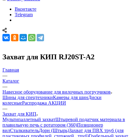
Вконтакте
Telegram
Захват для КИП RJ20ST-A2
Главная
—
Каталог
—
Навесное оборудование для вилочных погрузчиков
Шины для спецтехники
Камеры для шин
Диски
колесные
Распродажа АКЦИИ
—
Захват для КИП
Мультипаллетный захват
Штыревой податчик материала в
плавильную печь с ротатором (360)
Позиционер
вил
Сталкиватель
Дорн (Штырь)
Захват для ПВХ труб (для
пластиковых профилей, стержней , труб)
Грабельный захват