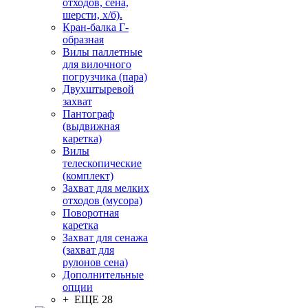
отходов, сена,
шерсти, х/б).
Кран-балка Г-
образная
Вилы паллетные
для вилочного
погрузчика (пара)
Двухштыревой
захват
Пантограф
(выдвижная
каретка)
Вилы
телескопические
(комплект)
Захват для мелких
отходов (мусора)
Поворотная
каретка
Захват для сенажа
(захват для
рулонов сена)
Дополнительные
опции
+ ЕЩЕ 28