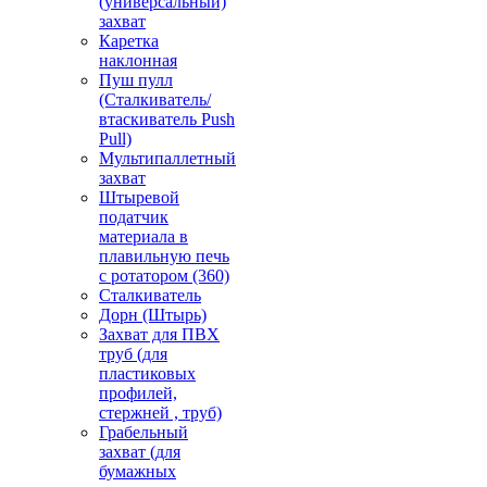
(универсальный)
захват
Каретка
наклонная
Пуш пулл
(Сталкиватель/
втаскиватель Push
Pull)
Мультипаллетный
захват
Штыревой
податчик
материала в
плавильную печь
с ротатором (360)
Сталкиватель
Дорн (Штырь)
Захват для ПВХ
труб (для
пластиковых
профилей,
стержней , труб)
Грабельный
захват (для
бумажных