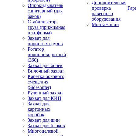
Дополнительная
Опрокидыватель
проверка
Гар
санитарный (для
навесного
баков)
оборудования
Стабилизатор
Монтаж шин
груза (прижимная
платформа)
Захват для
пористых грузов
Ротатор
полноповоротный
(360)
Захват для бочек
Вилочный захват
Каретка бокового
смещения
(Sideshifter)
Рулонный захват
Захват для КИП
Захват для
картонных
коробок
Захват для шин
Захват для блоков
Многоцелевой