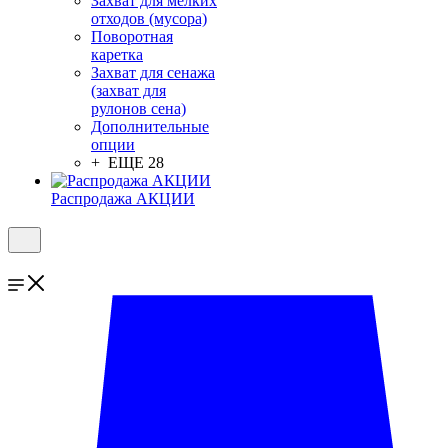
Захват для мелких
отходов (мусора)
Поворотная
каретка
Захват для сенажа
(захват для
рулонов сена)
Дополнительные
опции
+ ЕЩЕ 28
Распродажа АКЦИИ