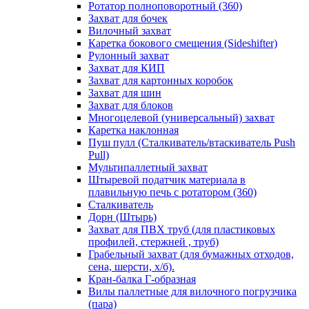
Ротатор полноповоротный (360)
Захват для бочек
Вилочный захват
Каретка бокового смещения (Sideshifter)
Рулонный захват
Захват для КИП
Захват для картонных коробок
Захват для шин
Захват для блоков
Многоцелевой (универсальный) захват
Каретка наклонная
Пуш пулл (Сталкиватель/втаскиватель Push
Pull)
Мультипаллетный захват
Штыревой податчик материала в
плавильную печь с ротатором (360)
Сталкиватель
Дорн (Штырь)
Захват для ПВХ труб (для пластиковых
профилей, стержней , труб)
Грабельный захват (для бумажных отходов,
сена, шерсти, х/б).
Кран-балка Г-образная
Вилы паллетные для вилочного погрузчика
(пара)