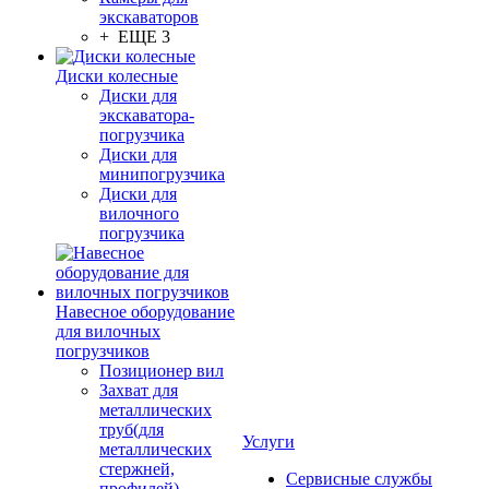
экскаваторов
+ ЕЩЕ 3
Диски колесные
Диски для
экскаватора-
погрузчика
Диски для
минипогрузчика
Диски для
вилочного
погрузчика
Навесное оборудование
для вилочных
погрузчиков
Позиционер вил
Захват для
металлических
труб(для
Услуги
металлических
стержней,
Сервисные службы
профилей)