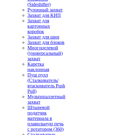
(Sideshifter)
Рулонный захват
Захват для КИП
Захват для
картонных
коробок
Захват для шин
Захват для блоков
Многоцелевой
(универсальный)
захват
Каретка
наклонная
Пуш пулл
(Сталкиватель/
втаскиватель Push
Pull)
Мультипаллетный
захват
Штыревой
податчик
материала в
плавильную печь
с ротатором (360)
Сталкиватель