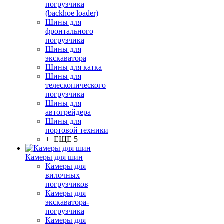
погрузчика
(backhoe loader)
Шины для
фронтального
погрузчика
Шины для
экскаватора
Шины для катка
Шины для
телескопического
погрузчика
Шины для
автогрейдера
Шины для
портовой техники
+ ЕЩЕ 5
Камеры для шин
Камеры для
вилочных
погрузчиков
Камеры для
экскаватора-
погрузчика
Камеры для