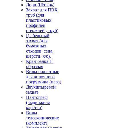
Дорн (Штырь)
Захват для ПВХ
труб (для
пластиковых
профилей,
стержней , труб)
Грабельный
захват (для
бумажных
отходов, сена,
шерсти, х/б).
Кран-балка Г-
образная
Вилы паллетные
для вилочного
погрузчика (пара)
Двухштыревой
захват
Пантограф
(выдвижная
каретка)
Вилы
телескопические
(комплект)