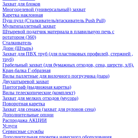
Захват для блоков
Многоцелевой (универсальный) захват
Каретка наклонная
Пуш пулл (Сталкиватель/втаскиватель Push Pull)
Мультипаллетный захват
Штыревой податчик материала в плавильную печь с
ротатором (360)
Сталкиватель
Дорн (Штырь)
Захват для ПВХ труб (для пластиковых профилей, стержней ,
труб)
Грабельный захват (для бумажных отходов, сена, шерсти, х/б).
Кран-балка Г-образная
Вилы паллетные для вилочного погрузчика (пара)
Двухштыревой захват
Пантограф (выдвижная каретка)
Вилы телескопические (комплект)
Захват для мелких отходов (мусора)
Поворотная каретка
Захват для сенажа (захват для рулонов сена)
Дополнительные опции
Распродажа АКЦИИ
Услуги
Сервисные службы
Дополнительная проверка навесного оборудования