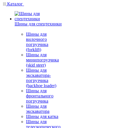
Каталог
Шины для спецтехники
Шины для
вилочного
погрузчика
(forklift)
Шины для
минипогрузчика
(skid steer)
Шины для
экскаватора-
погрузчика
(backhoe loader)
Шины для
фронтального
погрузчика
Шины для
экскаватора
Шины для катка
Шины для
телескопического