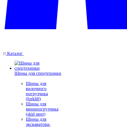
Каталог
Шины для спецтехники
Шины для
вилочного
погрузчика
(forklift)
Шины для
минипогрузчика
(skid steer)
Шины для
экскаватора-