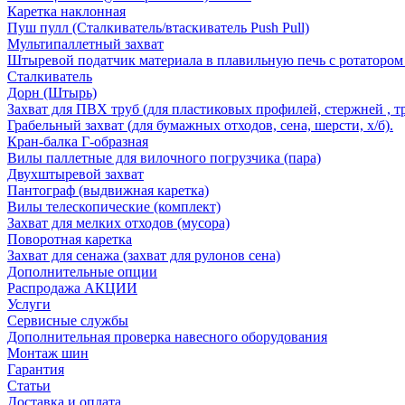
Каретка наклонная
Пуш пулл (Сталкиватель/втаскиватель Push Pull)
Мультипаллетный захват
Штыревой податчик материала в плавильную печь с ротатором 
Сталкиватель
Дорн (Штырь)
Захват для ПВХ труб (для пластиковых профилей, стержней , т
Грабельный захват (для бумажных отходов, сена, шерсти, х/б).
Кран-балка Г-образная
Вилы паллетные для вилочного погрузчика (пара)
Двухштыревой захват
Пантограф (выдвижная каретка)
Вилы телескопические (комплект)
Захват для мелких отходов (мусора)
Поворотная каретка
Захват для сенажа (захват для рулонов сена)
Дополнительные опции
Распродажа АКЦИИ
Услуги
Сервисные службы
Дополнительная проверка навесного оборудования
Монтаж шин
Гарантия
Статьи
Доставка и оплата