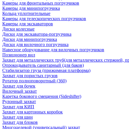
Камеры для фронтальных погрузчиков
Камеры для минипогрузчика
Кольца уплотнительные
Камеры для телескопических погрузчиков
Камеры для экскаваторов
Диски колесные
Диски для экскаватора-погрузчика
Диски для минипогрузчика
Диски для вилочного погрузчика
Навесное оборудование для вилочных погрузчиков
Позиционер вил
Захват для металлических труб(для металлических стержней, п
Опрокидыватель санитарный (для баков)
Стабилизатор груза (прижимная платформа)
Захват для пористых грузов
Ротатор полноповоротный (360)
Захват для бочек
Вилочный захват
Каретка бокового смещения (Sideshifter)
Рулонный захват
Захват для КИП
Захват для картонных коробок
Захват для шин
Захват для блоков
Многоцелевой (универсальный) захват