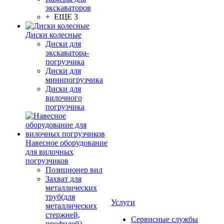
экскаваторов
+ ЕЩЕ 3
Диски колесные
Диски для
экскаватора-
погрузчика
Диски для
минипогрузчика
Диски для
вилочного
погрузчика
Навесное оборудование
для вилочных
погрузчиков
Позиционер вил
Захват для
металлических
труб(для
Услуги
металлических
стержней,
Сервисные службы
профилей)