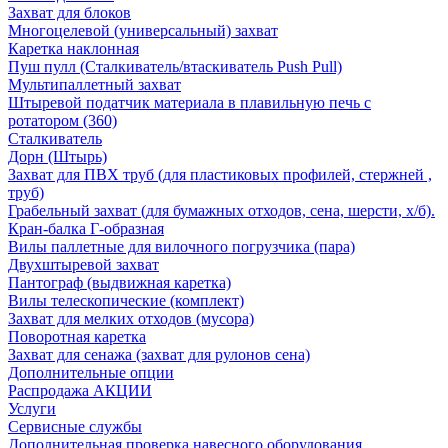
Захват для блоков
Многоцелевой (универсальный) захват
Каретка наклонная
Пуш пулл (Сталкиватель/втаскиватель Push Pull)
Мультипаллетный захват
Штыревой податчик материала в плавильную печь с
ротатором (360)
Сталкиватель
Дорн (Штырь)
Захват для ПВХ труб (для пластиковых профилей, стержней ,
труб)
Грабельный захват (для бумажных отходов, сена, шерсти, х/б).
Кран-балка Г-образная
Вилы паллетные для вилочного погрузчика (пара)
Двухштыревой захват
Пантограф (выдвижная каретка)
Вилы телескопические (комплект)
Захват для мелких отходов (мусора)
Поворотная каретка
Захват для сенажа (захват для рулонов сена)
Дополнительные опции
Распродажа АКЦИИ
Услуги
Сервисные службы
Дополнительная проверка навесного оборудования