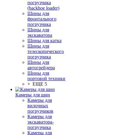
погрузчика
(backhoe loader)
Шины для
фронтального
погрузчика
Шины для
экскаватора
Шины для катка
Шины для
телескопического
погрузчика
Шины для
автогрейдера
Шины для
портовой техники
+ ЕЩЕ 5
Камеры для шин
Камеры для
вилочных
погрузчиков
Камеры для
экскаватора-
погрузчика
Камеры для