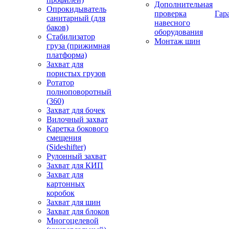
Дополнительная
Опрокидыватель
проверка
Гар
санитарный (для
навесного
баков)
оборудования
Стабилизатор
Монтаж шин
груза (прижимная
платформа)
Захват для
пористых грузов
Ротатор
полноповоротный
(360)
Захват для бочек
Вилочный захват
Каретка бокового
смещения
(Sideshifter)
Рулонный захват
Захват для КИП
Захват для
картонных
коробок
Захват для шин
Захват для блоков
Многоцелевой