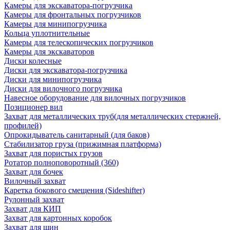
Камеры для экскаватора-погрузчика
Камеры для фронтальных погрузчиков
Камеры для минипогрузчика
Кольца уплотнительные
Камеры для телескопических погрузчиков
Камеры для экскаваторов
Диски колесные
Диски для экскаватора-погрузчика
Диски для минипогрузчика
Диски для вилочного погрузчика
Навесное оборудование для вилочных погрузчиков
Позиционер вил
Захват для металлических труб(для металлических стержней,
профилей)
Опрокидыватель санитарный (для баков)
Стабилизатор груза (прижимная платформа)
Захват для пористых грузов
Ротатор полноповоротный (360)
Захват для бочек
Вилочный захват
Каретка бокового смещения (Sideshifter)
Рулонный захват
Захват для КИП
Захват для картонных коробок
Захват для шин