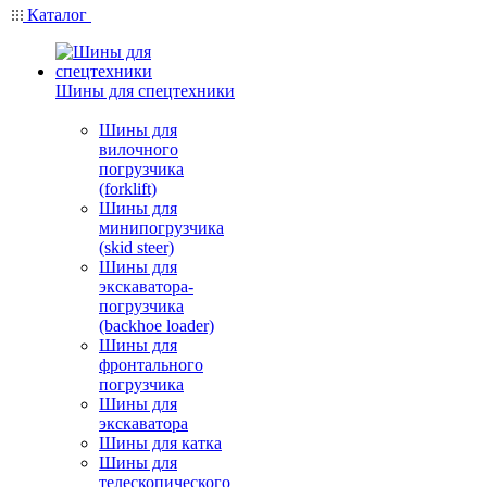
Каталог
Шины для спецтехники
Шины для
вилочного
погрузчика
(forklift)
Шины для
минипогрузчика
(skid steer)
Шины для
экскаватора-
погрузчика
(backhoe loader)
Шины для
фронтального
погрузчика
Шины для
экскаватора
Шины для катка
Шины для
телескопического