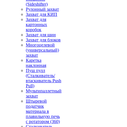
(Sideshifter)
Рулонный захват
Захват для КИП
Захват для
картонных
коробок
Захват для шин
Захват для блоков
Многоцелевой
(универсальный)
захват
Каретка
наклонная
Пуш пулл
(Сталкиватель/
втаскиватель Push
Pull)
Мультипаллетный
захват
Штыревой
податчик
материала в
плавильную печь
с ротатором (360)
Сталкиватель