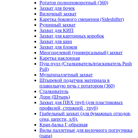
Ротатор полноповоротный (360)
Захват для бочек
Вилочный захват
Каретка бокового смещения (Sideshifter)
Рулонный захват
Захват для КИП
Захват для картонных коробок
Захват для шин
Захват для блоков
Многоцелевой (универсальный) захват
Каретка наклонная
Пуш пулл (Сталкиватель/втаскиватель Push
Pull)
Мультипаллетный захват
Штыревой податчик материала в
плавильную печь с ротатором (360)
Сталкиватель
Дорн (Штырь)
Захват для ПВХ труб (для пластиковых
профилей, стержней , труб)
Грабельный захват (для бумажных отходов,
сена, шерсти, х/б).
Кран-балка Г-образная
Вилы паллетные для вилочного погрузчика
(пара)