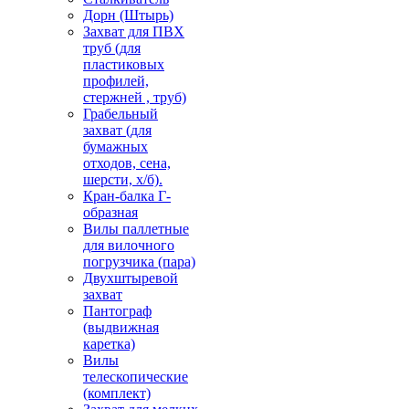
Дорн (Штырь)
Захват для ПВХ
труб (для
пластиковых
профилей,
стержней , труб)
Грабельный
захват (для
бумажных
отходов, сена,
шерсти, х/б).
Кран-балка Г-
образная
Вилы паллетные
для вилочного
погрузчика (пара)
Двухштыревой
захват
Пантограф
(выдвижная
каретка)
Вилы
телескопические
(комплект)