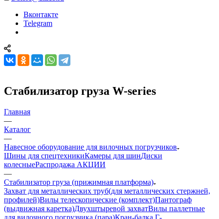
Вконтакте
Telegram
Стабилизатор груза W-series
Главная
—
Каталог
—
Навесное оборудование для вилочных погрузчиков
Шины для спецтехники
Камеры для шин
Диски
колесные
Распродажа АКЦИИ
—
Стабилизатор груза (прижимная платформа)
Захват для металлических труб(для металлических стержней,
профилей)
Вилы телескопические (комплект)
Пантограф
(выдвижная каретка)
Двухштыревой захват
Вилы паллетные
для вилочного погрузчика (пара)
Кран-балка Г-