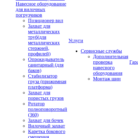
Навесное оборудование
для вилочных
погрузчиков
Позиционер вил
Захват для
металлических
труб(для
Услуги
металлических
стержней,
Сервисные службы
профилей)
Дополнительная
Опрокидыватель
проверка
Гар
санитарный (для
навесного
баков)
оборудования
Стабилизатор
Монтаж шин
груза (прижимная
платформа)
Захват для
пористых грузов
Ротатор
полноповоротный
(360)
Захват для бочек
Вилочный захват
Каретка бокового
смещения