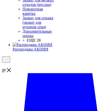
Захват для мелких
отходов (мусора)
Поворотная
каретка
Захват для сенажа
(захват для
рулонов сена)
Дополнительные
опции
+ ЕЩЕ 28
Распродажа АКЦИИ