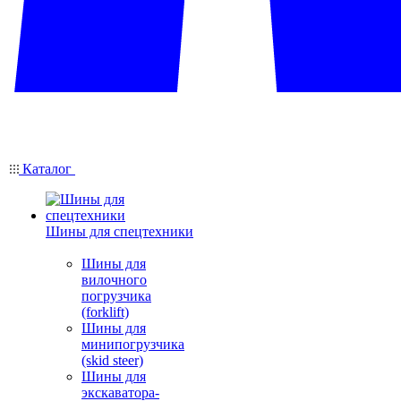
Каталог
Шины для спецтехники
Шины для
вилочного
погрузчика
(forklift)
Шины для
минипогрузчика
(skid steer)
Шины для
экскаватора-