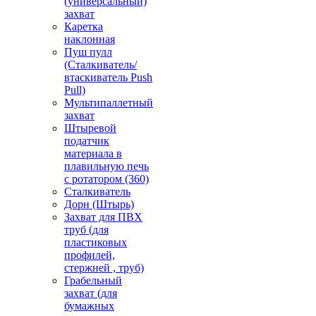
(универсальный)
захват
Каретка
наклонная
Пуш пулл
(Сталкиватель/
втаскиватель Push
Pull)
Мультипаллетный
захват
Штыревой
податчик
материала в
плавильную печь
с ротатором (360)
Сталкиватель
Дорн (Штырь)
Захват для ПВХ
труб (для
пластиковых
профилей,
стержней , труб)
Грабельный
захват (для
бумажных