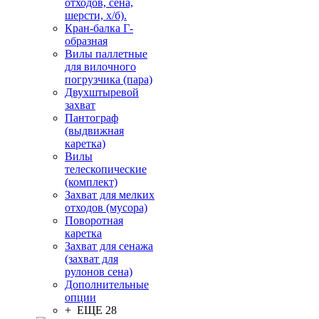
отходов, сена,
шерсти, х/б).
Кран-балка Г-
образная
Вилы паллетные
для вилочного
погрузчика (пара)
Двухштыревой
захват
Пантограф
(выдвижная
каретка)
Вилы
телескопические
(комплект)
Захват для мелких
отходов (мусора)
Поворотная
каретка
Захват для сенажа
(захват для
рулонов сена)
Дополнительные
опции
+ ЕЩЕ 28