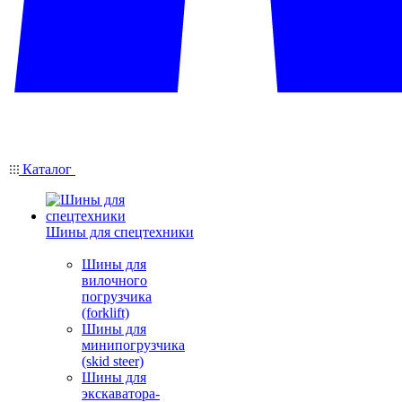
Каталог
Шины для спецтехники
Шины для
вилочного
погрузчика
(forklift)
Шины для
минипогрузчика
(skid steer)
Шины для
экскаватора-