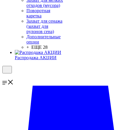
Захват для мелких
отходов (мусора)
Поворотная
каретка
Захват для сенажа
(захват для
рулонов сена)
Дополнительные
опции
+ ЕЩЕ 28
Распродажа АКЦИИ