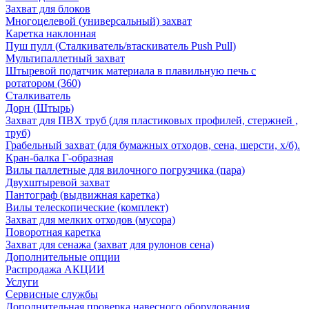
Захват для блоков
Многоцелевой (универсальный) захват
Каретка наклонная
Пуш пулл (Сталкиватель/втаскиватель Push Pull)
Мультипаллетный захват
Штыревой податчик материала в плавильную печь с
ротатором (360)
Сталкиватель
Дорн (Штырь)
Захват для ПВХ труб (для пластиковых профилей, стержней ,
труб)
Грабельный захват (для бумажных отходов, сена, шерсти, х/б).
Кран-балка Г-образная
Вилы паллетные для вилочного погрузчика (пара)
Двухштыревой захват
Пантограф (выдвижная каретка)
Вилы телескопические (комплект)
Захват для мелких отходов (мусора)
Поворотная каретка
Захват для сенажа (захват для рулонов сена)
Дополнительные опции
Распродажа АКЦИИ
Услуги
Сервисные службы
Дополнительная проверка навесного оборудования