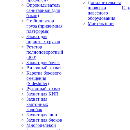
Дополнительная
Опрокидыватель
проверка
Гар
санитарный (для
навесного
баков)
оборудования
Стабилизатор
Монтаж шин
груза (прижимная
платформа)
Захват для
пористых грузов
Ротатор
полноповоротный
(360)
Захват для бочек
Вилочный захват
Каретка бокового
смещения
(Sideshifter)
Рулонный захват
Захват для КИП
Захват для
картонных
коробок
Захват для шин
Захват для блоков
Многоцелевой