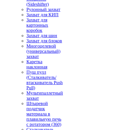
(Sideshifter)
Рулонный захват
Захват для КИП
Захват для
картонных
коробок
Захват для шин
Захват для блоков
Многоцелевой
(универсальный)
захват
Каретка
наклонная
Пуш пулл
(Сталкиватель/
втаскиватель Push
Pull)
Мультипаллетный
захват
Штыревой
податчик
материала в
плавильную печь
с ротатором (360)
Сталкиватель