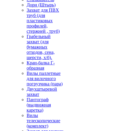
Дорн (Штырь)
Захват для ПВХ
труб (для
пластиковых
профилей,
стержней , труб)
Грабельный
захват (для
бумажных
отходов, сена,
шерсти, х/б).
Кран-балка Г-
образная
Вилы паллетные
для вилочного
погрузчика (пара)
Двухштыревой
захват
Пантограф
(выдвижная
каретка)
Вилы
телескопические
(комплект)