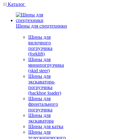
Каталог
Шины для спецтехники
Шины для
вилочного
погрузчика
(forklift)
Шины для
минипогрузчика
(skid steer)
Шины для
экскаватора-
погрузчика
(backhoe loader)
Шины для
фронтального
погрузчика
Шины для
экскаватора
Шины для катка
Шины для
телескопического