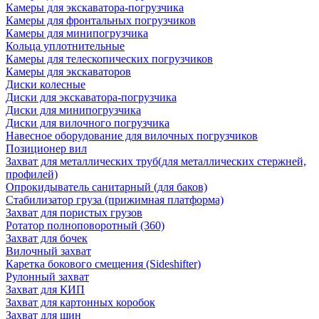
Камеры для экскаватора-погрузчика
Камеры для фронтальных погрузчиков
Камеры для минипогрузчика
Кольца уплотнительные
Камеры для телескопических погрузчиков
Камеры для экскаваторов
Диски колесные
Диски для экскаватора-погрузчика
Диски для минипогрузчика
Диски для вилочного погрузчика
Навесное оборудование для вилочных погрузчиков
Позиционер вил
Захват для металлических труб(для металлических стержней,
профилей)
Опрокидыватель санитарный (для баков)
Стабилизатор груза (прижимная платформа)
Захват для пористых грузов
Ротатор полноповоротный (360)
Захват для бочек
Вилочный захват
Каретка бокового смещения (Sideshifter)
Рулонный захват
Захват для КИП
Захват для картонных коробок
Захват для шин