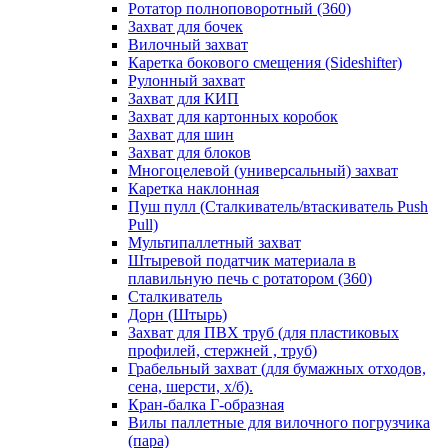
Ротатор полноповоротный (360)
Захват для бочек
Вилочный захват
Каретка бокового смещения (Sideshifter)
Рулонный захват
Захват для КИП
Захват для картонных коробок
Захват для шин
Захват для блоков
Многоцелевой (универсальный) захват
Каретка наклонная
Пуш пулл (Сталкиватель/втаскиватель Push
Pull)
Мультипаллетный захват
Штыревой податчик материала в
плавильную печь с ротатором (360)
Сталкиватель
Дорн (Штырь)
Захват для ПВХ труб (для пластиковых
профилей, стержней , труб)
Грабельный захват (для бумажных отходов,
сена, шерсти, х/б).
Кран-балка Г-образная
Вилы паллетные для вилочного погрузчика
(пара)