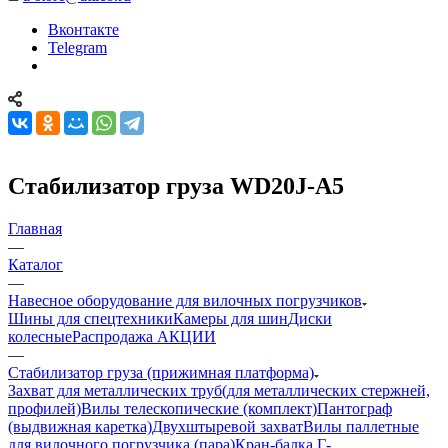
Вконтакте
Telegram
Стабилизатор груза WD20J-A5
Главная
—
Каталог
—
Навесное оборудование для вилочных погрузчиков
Шины для спецтехники
Камеры для шин
Диски
колесные
Распродажа АКЦИИ
—
Стабилизатор груза (прижимная платформа)
Захват для металлических труб(для металлических стержней,
профилей)
Вилы телескопические (комплект)
Пантограф
(выдвижная каретка)
Двухштыревой захват
Вилы паллетные
для вилочного погрузчика (пара)
Кран-балка Г-