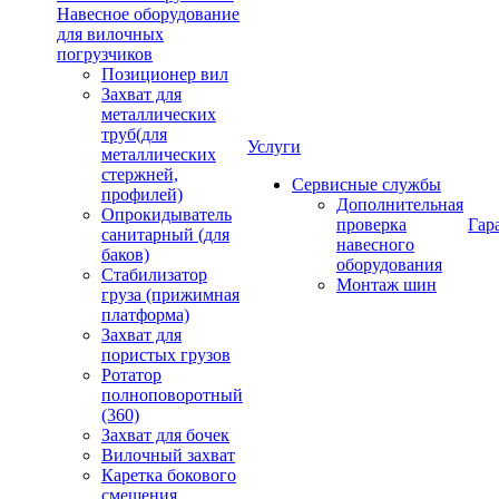
Навесное оборудование
для вилочных
погрузчиков
Позиционер вил
Захват для
металлических
труб(для
Услуги
металлических
стержней,
Сервисные службы
профилей)
Дополнительная
Опрокидыватель
проверка
Гар
санитарный (для
навесного
баков)
оборудования
Стабилизатор
Монтаж шин
груза (прижимная
платформа)
Захват для
пористых грузов
Ротатор
полноповоротный
(360)
Захват для бочек
Вилочный захват
Каретка бокового
смещения