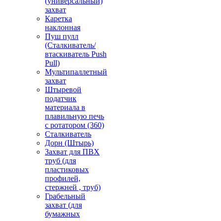
(универсальный)
захват
Каретка
наклонная
Пуш пулл
(Сталкиватель/
втаскиватель Push
Pull)
Мультипаллетный
захват
Штыревой
податчик
материала в
плавильную печь
с ротатором (360)
Сталкиватель
Дорн (Штырь)
Захват для ПВХ
труб (для
пластиковых
профилей,
стержней , труб)
Грабельный
захват (для
бумажных