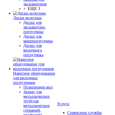
экскаваторов
+ ЕЩЕ 3
Диски колесные
Диски для
экскаватора-
погрузчика
Диски для
минипогрузчика
Диски для
вилочного
погрузчика
Навесное оборудование
для вилочных
погрузчиков
Позиционер вил
Захват для
металлических
труб(для
Услуги
металлических
стержней,
Сервисные службы
профилей)