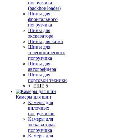
погрузчика
(backhoe loader)
Шины для
фронтального
погрузчика
Шины для
экскаватора
Шины для катка
Шины для
телескопического
погрузчика
Шины для
автогрейдера
Шины для
портовой техники
+ ЕЩЕ 5
Камеры для шин
Камеры для
вилочных
погрузчиков
Камеры для
экскаватора-
погрузчика
Камеры для