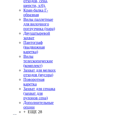
отходов, сена,
шерсти, х/б).
Кран-балка Г-
образная
Вилы паллетные
для вилочного
погрузчика (пара)
Двухштыревой
захват
Пантограф
(выдвижная
каретка)
Вилы
телескопические
(комплект)
Захват для мелких
отходов (мусора)
Поворотная
каретка
Захват для сенажа
(захват для
рулонов сена)
Дополнительные
опции
+ ЕЩЕ 28