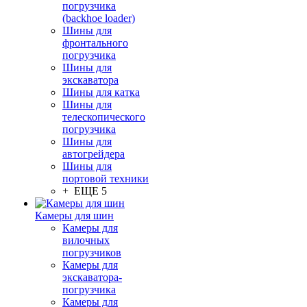
погрузчика
(backhoe loader)
Шины для
фронтального
погрузчика
Шины для
экскаватора
Шины для катка
Шины для
телескопического
погрузчика
Шины для
автогрейдера
Шины для
портовой техники
+ ЕЩЕ 5
Камеры для шин
Камеры для
вилочных
погрузчиков
Камеры для
экскаватора-
погрузчика
Камеры для