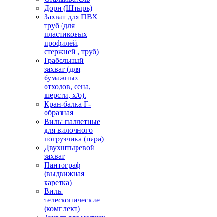
Дорн (Штырь)
Захват для ПВХ
труб (для
пластиковых
профилей,
стержней , труб)
Грабельный
захват (для
бумажных
отходов, сена,
шерсти, х/б).
Кран-балка Г-
образная
Вилы паллетные
для вилочного
погрузчика (пара)
Двухштыревой
захват
Пантограф
(выдвижная
каретка)
Вилы
телескопические
(комплект)