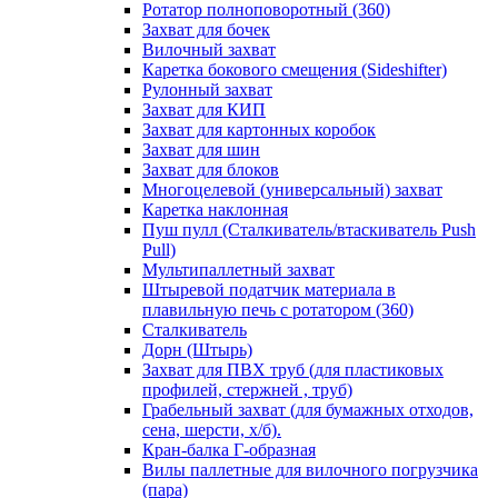
Ротатор полноповоротный (360)
Захват для бочек
Вилочный захват
Каретка бокового смещения (Sideshifter)
Рулонный захват
Захват для КИП
Захват для картонных коробок
Захват для шин
Захват для блоков
Многоцелевой (универсальный) захват
Каретка наклонная
Пуш пулл (Сталкиватель/втаскиватель Push
Pull)
Мультипаллетный захват
Штыревой податчик материала в
плавильную печь с ротатором (360)
Сталкиватель
Дорн (Штырь)
Захват для ПВХ труб (для пластиковых
профилей, стержней , труб)
Грабельный захват (для бумажных отходов,
сена, шерсти, х/б).
Кран-балка Г-образная
Вилы паллетные для вилочного погрузчика
(пара)