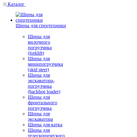
Каталог
Шины для спецтехники
Шины для
вилочного
погрузчика
(forklift)
Шины для
минипогрузчика
(skid steer)
Шины для
экскаватора-
погрузчика
(backhoe loader)
Шины для
фронтального
погрузчика
Шины для
экскаватора
Шины для катка
Шины для
телескопического