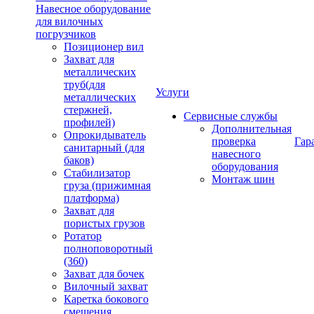
Навесное оборудование
для вилочных
погрузчиков
Позиционер вил
Захват для
металлических
труб(для
Услуги
металлических
стержней,
Сервисные службы
профилей)
Дополнительная
Опрокидыватель
проверка
Гар
санитарный (для
навесного
баков)
оборудования
Стабилизатор
Монтаж шин
груза (прижимная
платформа)
Захват для
пористых грузов
Ротатор
полноповоротный
(360)
Захват для бочек
Вилочный захват
Каретка бокового
смещения