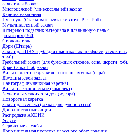
Захват для блоков
Многоцелевой (универсальный) захват
Каретка наклонная
Пуш пулл (Сталкиватель/втаскиватель Push Pull)
Мультипаллетный захват
Штыревой податчик материала в плавильную печь с
ротатором (360)
Сталкиватель
Дорн (Штырь)
Захват для ПВХ труб (для пластиковых профилей, стержней ,
труб)
Грабельный захват (для бумажных отходов, сена, шерсти, х/б).
Кран-балка Г-образная
Вилы паллетные для вилочного погрузчика (пара)
Двухштыревой захват
Пантограф (выдвижная каретка)
Вилы телескопические (комплект)
Захват для мелких отходов (мусора)
Поворотная каретка
Захват для сенажа (захват для рулонов сена)
Дополнительные опции
Распродажа АКЦИИ
Услуги
Сервисные службы
Дополнительная проверка навесного оборудования