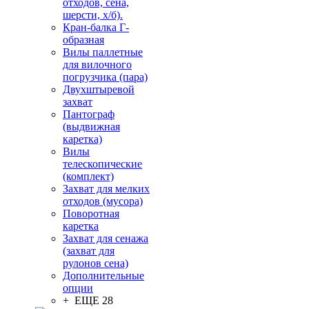
отходов, сена,
шерсти, х/б).
Кран-балка Г-
образная
Вилы паллетные
для вилочного
погрузчика (пара)
Двухштыревой
захват
Пантограф
(выдвижная
каретка)
Вилы
телескопические
(комплект)
Захват для мелких
отходов (мусора)
Поворотная
каретка
Захват для сенажа
(захват для
рулонов сена)
Дополнительные
опции
+ ЕЩЕ 28