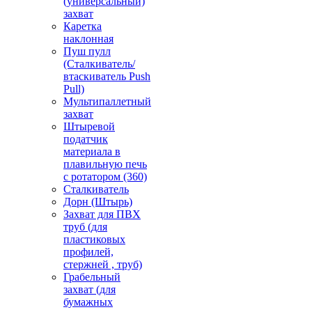
(универсальный)
захват
Каретка
наклонная
Пуш пулл
(Сталкиватель/
втаскиватель Push
Pull)
Мультипаллетный
захват
Штыревой
податчик
материала в
плавильную печь
с ротатором (360)
Сталкиватель
Дорн (Штырь)
Захват для ПВХ
труб (для
пластиковых
профилей,
стержней , труб)
Грабельный
захват (для
бумажных