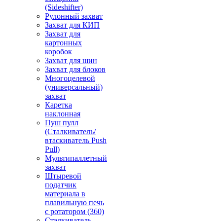
(Sideshifter)
Рулонный захват
Захват для КИП
Захват для
картонных
коробок
Захват для шин
Захват для блоков
Многоцелевой
(универсальный)
захват
Каретка
наклонная
Пуш пулл
(Сталкиватель/
втаскиватель Push
Pull)
Мультипаллетный
захват
Штыревой
податчик
материала в
плавильную печь
с ротатором (360)
Сталкиватель