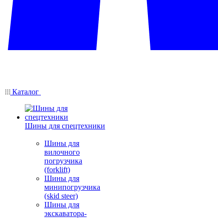
Каталог
Шины для спецтехники
Шины для
вилочного
погрузчика
(forklift)
Шины для
минипогрузчика
(skid steer)
Шины для
экскаватора-