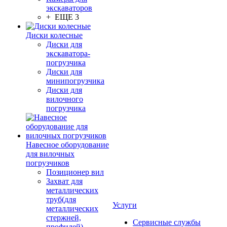
экскаваторов
+ ЕЩЕ 3
Диски колесные
Диски для
экскаватора-
погрузчика
Диски для
минипогрузчика
Диски для
вилочного
погрузчика
Навесное оборудование
для вилочных
погрузчиков
Позиционер вил
Захват для
металлических
труб(для
Услуги
металлических
стержней,
Сервисные службы
профилей)