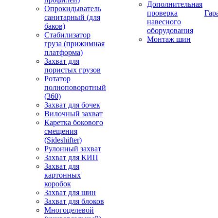
Дополнительная
Опрокидыватель
проверка
Гар
санитарный (для
навесного
баков)
оборудования
Стабилизатор
Монтаж шин
груза (прижимная
платформа)
Захват для
пористых грузов
Ротатор
полноповоротный
(360)
Захват для бочек
Вилочный захват
Каретка бокового
смещения
(Sideshifter)
Рулонный захват
Захват для КИП
Захват для
картонных
коробок
Захват для шин
Захват для блоков
Многоцелевой