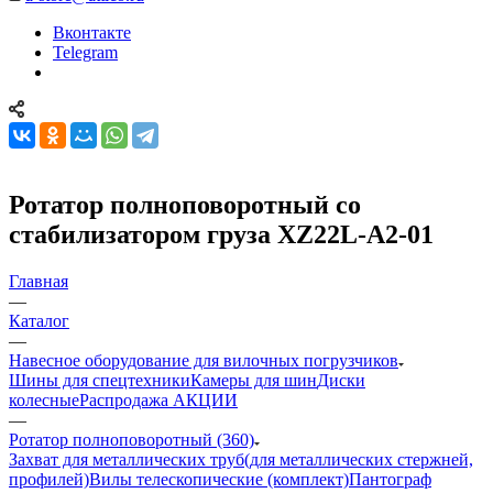
Вконтакте
Telegram
Ротатор полноповоротный со
стабилизатором груза XZ22L-A2-01
Главная
—
Каталог
—
Навесное оборудование для вилочных погрузчиков
Шины для спецтехники
Камеры для шин
Диски
колесные
Распродажа АКЦИИ
—
Ротатор полноповоротный (360)
Захват для металлических труб(для металлических стержней,
профилей)
Вилы телескопические (комплект)
Пантограф