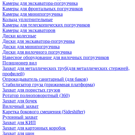
Камеры для экскаватора-погрузчика
Камеры для фронтальных погрузчиков
Камеры для минипогрузчика
Кольца уплотнительные
Камеры для телескопических погрузчиков
Камеры для экскаваторов
Диски колесные
Диски для экскаватора-погрузчика
Диски для минипогрузчика
Диски для вилочного погрузчика
Навесное оборудование для вилочных погрузчиков
Позиционер вил
Захват для металлических труб(для металлических стержней,
профилей)
Опрокидыватель санитарный (для баков)
Стабилизатор груза (прижимная платформа)
Захват для пористых грузов
Ротатор полноповоротный (360)
Захват для бочек
Вилочный захват
Каретка бокового смещения (Sideshifter)
Рулонный захват
Захват для КИП
Захват для картонных коробок
Захват для шин