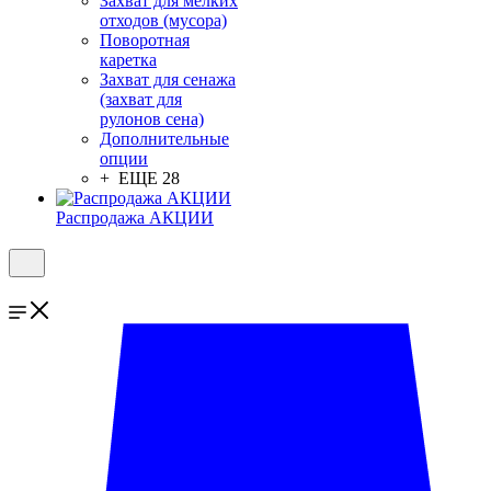
Захват для мелких
отходов (мусора)
Поворотная
каретка
Захват для сенажа
(захват для
рулонов сена)
Дополнительные
опции
+ ЕЩЕ 28
Распродажа АКЦИИ