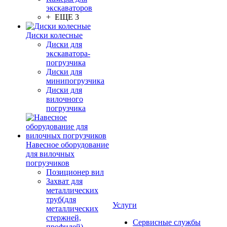
экскаваторов
+ ЕЩЕ 3
Диски колесные
Диски для
экскаватора-
погрузчика
Диски для
минипогрузчика
Диски для
вилочного
погрузчика
Навесное оборудование
для вилочных
погрузчиков
Позиционер вил
Захват для
металлических
труб(для
Услуги
металлических
стержней,
Сервисные службы
профилей)