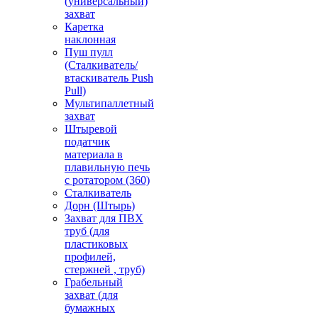
(универсальный)
захват
Каретка
наклонная
Пуш пулл
(Сталкиватель/
втаскиватель Push
Pull)
Мультипаллетный
захват
Штыревой
податчик
материала в
плавильную печь
с ротатором (360)
Сталкиватель
Дорн (Штырь)
Захват для ПВХ
труб (для
пластиковых
профилей,
стержней , труб)
Грабельный
захват (для
бумажных