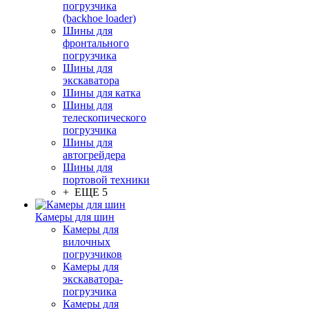
погрузчика
(backhoe loader)
Шины для
фронтального
погрузчика
Шины для
экскаватора
Шины для катка
Шины для
телескопического
погрузчика
Шины для
автогрейдера
Шины для
портовой техники
+ ЕЩЕ 5
Камеры для шин
Камеры для
вилочных
погрузчиков
Камеры для
экскаватора-
погрузчика
Камеры для