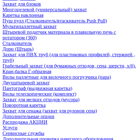
Захват для блоков
Многоцелевой (универсальный) захват
Каретка наклонная
Пуш пулл (Сталкиватель/втаскиватель Push Pull)
Мультипаллетный захват
Штыревой податчик материала в плавильную печь с
ротатором (360)
Сталкиватель
Дорн (Штырь)
Захват для ПВХ труб (для пластиковых профилей, стержней ,
труб)
Грабельный захват (для бумажных отходов, сена, шерсти, х/б).
Кран-балка Г-образная
Вилы паллетные для вилочного погрузчика (пара)
Двухштыревой захват
Пантограф (выдвижная каретка)
Вилы телескопические (комплект)
Захват для мелких отходов (мусора)
Поворотная каретка
Захват для сенажа (захват для рулонов сена)
Дополнительные опции
Распродажа АКЦИИ
Услуги
Сервисные службы
Дополнительная проверка навесного оборудования