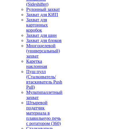
(Sideshifter)
Рулонный захват
Захват для КИП
Захват для
картонных
коробок
Захват для шин
Захват для блоков
Многоцелевой
(универсальный)
захват
Каретка
наклонная
Пуш пулл
(Сталкиватель/
втаскиватель Push
Pull)
Мультипаллетный
захват
Штыревой
податчик
материала в
плавильную печь
с ротатором (360)
Сталкиватель