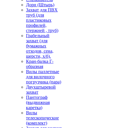
Дорн (Штырь)
Захват для ПВХ
труб (для
пластиковых
профилей,
стержней , труб)
Грабельный
захват (для
бумажных
отходов, сена,
шерсти, х/б).
Кран-балка Г-
образная
Вилы паллетные
для вилочного
погрузчика (пара)
Двухштыревой
захват
Пантограф
(выдвижная
каретка)
Вилы
телескопические
(комплект)