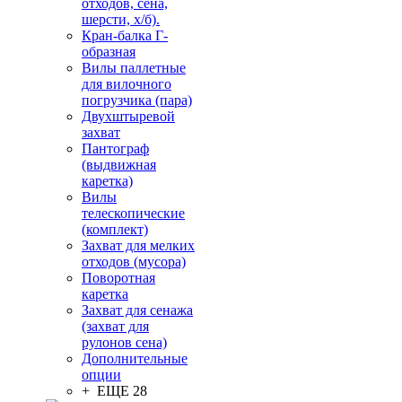
отходов, сена,
шерсти, х/б).
Кран-балка Г-
образная
Вилы паллетные
для вилочного
погрузчика (пара)
Двухштыревой
захват
Пантограф
(выдвижная
каретка)
Вилы
телескопические
(комплект)
Захват для мелких
отходов (мусора)
Поворотная
каретка
Захват для сенажа
(захват для
рулонов сена)
Дополнительные
опции
+ ЕЩЕ 28