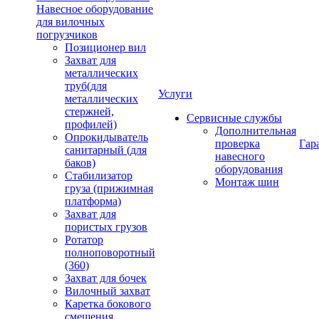
Навесное оборудование
для вилочных
погрузчиков
Позиционер вил
Захват для
металлических
труб(для
Услуги
металлических
стержней,
Сервисные службы
профилей)
Дополнительная
Опрокидыватель
проверка
Гар
санитарный (для
навесного
баков)
оборудования
Стабилизатор
Монтаж шин
груза (прижимная
платформа)
Захват для
пористых грузов
Ротатор
полноповоротный
(360)
Захват для бочек
Вилочный захват
Каретка бокового
смещения