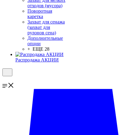
Захват для мелких
отходов (мусора)
Поворотная
каретка
Захват для сенажа
(захват для
рулонов сена)
Дополнительные
опции
+ ЕЩЕ 28
Распродажа АКЦИИ