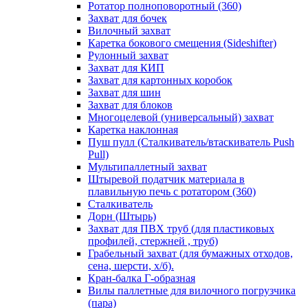
Ротатор полноповоротный (360)
Захват для бочек
Вилочный захват
Каретка бокового смещения (Sideshifter)
Рулонный захват
Захват для КИП
Захват для картонных коробок
Захват для шин
Захват для блоков
Многоцелевой (универсальный) захват
Каретка наклонная
Пуш пулл (Сталкиватель/втаскиватель Push
Pull)
Мультипаллетный захват
Штыревой податчик материала в
плавильную печь с ротатором (360)
Сталкиватель
Дорн (Штырь)
Захват для ПВХ труб (для пластиковых
профилей, стержней , труб)
Грабельный захват (для бумажных отходов,
сена, шерсти, х/б).
Кран-балка Г-образная
Вилы паллетные для вилочного погрузчика
(пара)