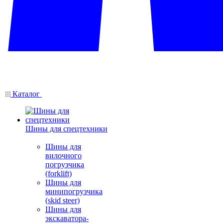
Каталог
Шины для спецтехники
Шины для
вилочного
погрузчика
(forklift)
Шины для
минипогрузчика
(skid steer)
Шины для
экскаватора-