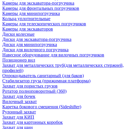
Камеры для экскаватора-погрузчика
Камеры для фронтальных погрузчиков
Камеры для минипогрузчика
Кольца уплотнительные
Камеры для телескопических погрузчиков
Камеры для экскаваторов
Диски колесные
Диски для экскаватора-погрузчика
Диски для минипогрузчика
Диски для вилочного погрузчика
Навесное оборудование для вилочных погрузчиков
Позиционер вил
Захват для металлических труб(для металлических стержней,
профилей)
Опрокидыватель санитарный (для баков)
Стабилизатор груза (прижимная платформа)
Захват для пористых грузов
Ротатор полноповоротный (360)
Захват для бочек
Вилочный захват
Каретка бокового смещения (Sideshifter)
Рулонный захват
Захват для КИП
Захват для картонных коробок
Захват для шин