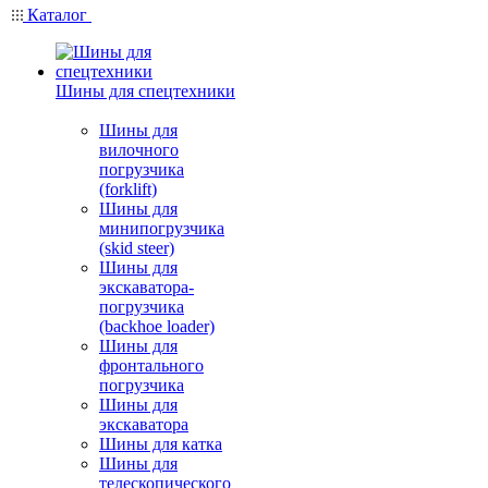
Каталог
Шины для спецтехники
Шины для
вилочного
погрузчика
(forklift)
Шины для
минипогрузчика
(skid steer)
Шины для
экскаватора-
погрузчика
(backhoe loader)
Шины для
фронтального
погрузчика
Шины для
экскаватора
Шины для катка
Шины для
телескопического