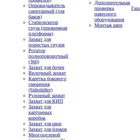
Дополнительная
Опрокидыватель
проверка
Гар
санитарный (для
навесного
баков)
оборудования
Стабилизатор
Монтаж шин
груза (прижимная
платформа)
Захват для
пористых грузов
Ротатор
полноповоротный
(360)
Захват для бочек
Вилочный захват
Каретка бокового
смещения
(Sideshifter)
Рулонный захват
Захват для КИП
Захват для
картонных
коробок
Захват для шин
Захват для блоков
Многоцелевой