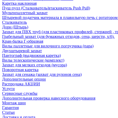
Каретка наклонная
Пуш пулл (Сталкиватель/втаскиватель Push Pull)
Мультипаллетный захват
Штыревой податчик материала в плавильную печь с ротатором 
Сталкиватель
Дорн (Штырь)
Захват для ПВХ труб (для пластиковых профилей, стержней , т
Грабельный захват (для бумажных отходов, сена, шерсти, х/б).
Кран-балка Г-образная
Вилы паллетные для вилочного погрузчика (пара)
Двухштыревой захват
Пантограф (выдвижная каретка)
Вилы телескопические (комплект)
Захват для мелких отходов (мусора)
Поворотная каретка
Захват для сенажа (захват для рулонов сена)
Дополнительные опции
Распродажа АКЦИИ
Услуги
Сервисные службы
Дополнительная проверка навесного оборудования
Монтаж шин
Гарантия
Статьи
Доставка и оплата