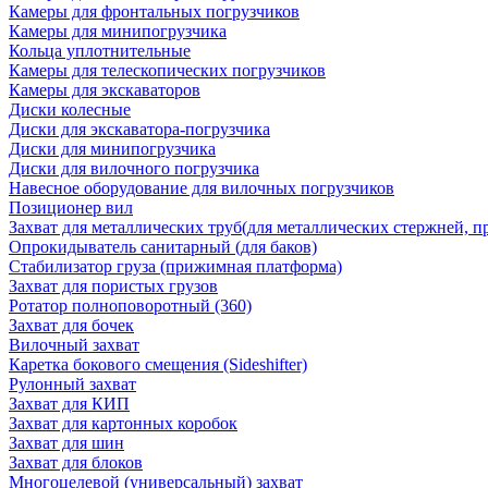
Камеры для фронтальных погрузчиков
Камеры для минипогрузчика
Кольца уплотнительные
Камеры для телескопических погрузчиков
Камеры для экскаваторов
Диски колесные
Диски для экскаватора-погрузчика
Диски для минипогрузчика
Диски для вилочного погрузчика
Навесное оборудование для вилочных погрузчиков
Позиционер вил
Захват для металлических труб(для металлических стержней, п
Опрокидыватель санитарный (для баков)
Стабилизатор груза (прижимная платформа)
Захват для пористых грузов
Ротатор полноповоротный (360)
Захват для бочек
Вилочный захват
Каретка бокового смещения (Sideshifter)
Рулонный захват
Захват для КИП
Захват для картонных коробок
Захват для шин
Захват для блоков
Многоцелевой (универсальный) захват